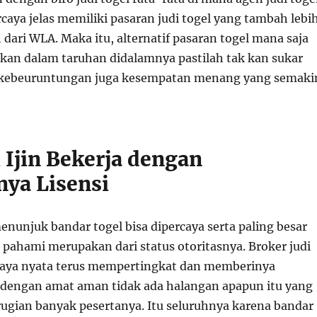
caya jelas memiliki pasaran judi togel yang tambah lebi
dari WLA. Maka itu, alternatif pasaran togel mana saja
kan dalam taruhan didalamnya pastilah tak kan sukar
 kebeuruntungan juga kesempatan menang yang semaki
 Ijin Bekerja dengan
nya Lisensi
nunjuk bandar togel bisa dipercaya serta paling besar
 pahami merupakan dari status otoritasnya. Broker judi
rcaya nyata terus mempertingkat dan memberinya
 dengan amat aman tidak ada halangan apapun itu yang
gian banyak pesertanya. Itu seluruhnya karena bandar