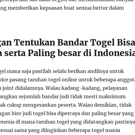
ing memberikan kepuasan buat semua bettor dalam
gan Tentukan Bandar Togel Bis
 serta Paling besar di Indonesi
ogel mana saja pastilah selalu berikan andilnya untuk
ice pasang taruhan togel online untuk beberapa anggot
 joint didalamnya. Walau kadang-kadang, pelayanan
tangkan sejumlah bandar judi tidak mesti maksimum
idak cukup mengesankan peserta. Walau demikian, tidak
gan biro judi togel bisa dipercaya dan paling besar yang
onesia di mana taruhan togel yang didatangkan pastiny
sesuai sama yang diinginkan beberapa togel mania