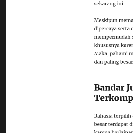
sekarang ini.
Meskipun memang
dipercaya serta
mempermudah sa
khususnya karen
Maka, pahami m
dan paling besar
Bandar J
Terkompl
Rahasia terpilih
besar terdapat d
karena berlainan