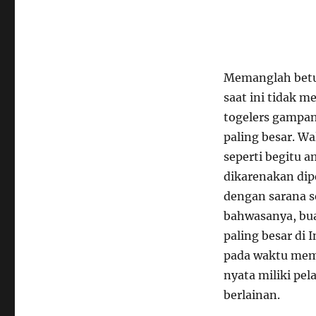
Memanglah betul
saat ini tidak 
togelers gampan
paling besar. Wa
seperti begitu 
dikarenakan dip
dengan sarana s
bahwasanya, bua
paling besar di 
pada waktu memu
nyata miliki pel
berlainan.