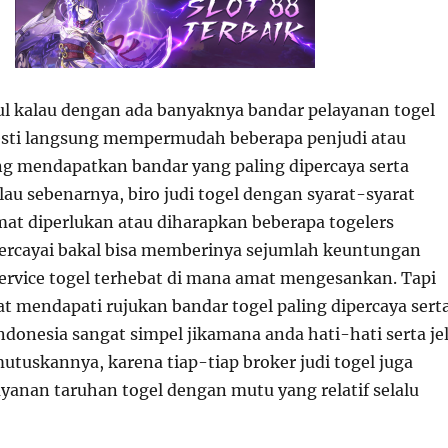
 kalau dengan ada banyaknya bandar pelayanan togel
mesti langsung mempermudah beberapa penjudi atau
g mendapatkan bandar yang paling dipercaya serta
lau sebenarnya, biro judi togel dengan syarat-syarat
amat diperlukan atau diharapkan beberapa togelers
ercayai bakal bisa memberinya sejumlah keuntungan
ervice togel terhebat di mana amat mengesankan. Tapi
t mendapati rujukan bandar togel paling dipercaya sert
Indonesia sangat simpel jikamana anda hati-hati serta jel
tuskannya, karena tiap-tiap broker judi togel juga
ayanan taruhan togel dengan mutu yang relatif selalu