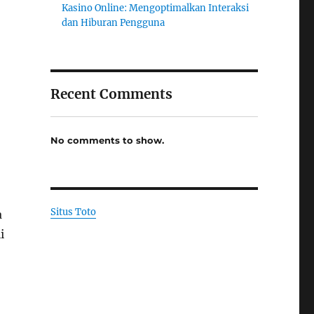
Kasino Online: Mengoptimalkan Interaksi
dan Hiburan Pengguna
Recent Comments
No comments to show.
Situs Toto
a
i