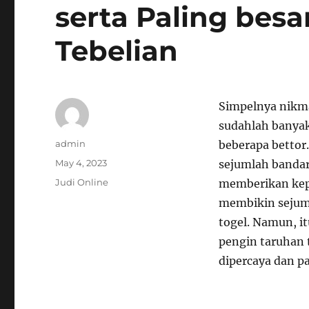
serta Paling besa
Tebelian
Simpelnya nikmat
sudahlah banyak
Author
admin
beberapa bettor
Posted
May 4, 2023
sejumlah bandar
on
Categories
Judi Online
memberikan kep
membikin sejuml
togel. Namun, i
pengin taruhan 
dipercaya dan pa