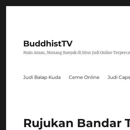
BuddhistTV
Main Aman, Menang Banyak di Situs Judi Online Terperca
Judi Balap Kuda
Ceme Online
Judi Cap
Rujukan Bandar T