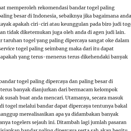
buat memperoleh rekomendasi bandar togel paling
paling besar di Indonesia, sebaiknya jika bagaimana and
yak apakah ciri-ciri atau keunggulan pada biro judi tog
kan tidak diketemukan juga oleh anda di agen judi lain.
r taruhan togel yang paling dipercaya sangat oke dalam
rvice togel paling seimbang maka dari itu dapat
apakah yang terus-menerus terus dikehendaki banyak
bandar togel paling dipercaya dan paling besar di
 terus banyak dianjurkan dari bermacam kelompok
ak susah buat anda mencari. Utamanya, secara masuk
di togel melalui bandar dapat dipercaya tentunya bakal
sanggup merealisasikan apa ya didambakan banyak
nya togelers sejauh ini. Ditambah lagi jumlah pasaran
disiapkan bandar paling dipercaya serta sah akan begitu