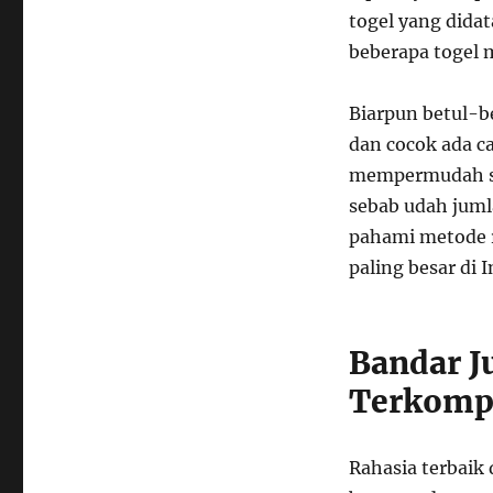
togel yang dida
beberapa togel 
Biarpun betul-be
dan cocok ada c
mempermudah sep
sebab udah jumla
pahami metode r
paling besar di 
Bandar J
Terkompl
Rahasia terbaik 