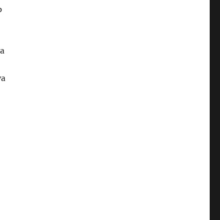
p
ya
ya