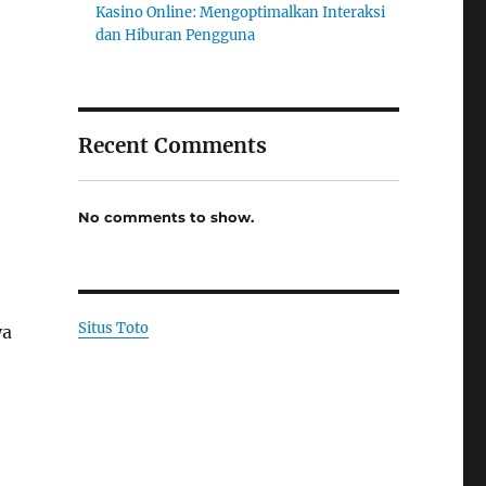
Kasino Online: Mengoptimalkan Interaksi
dan Hiburan Pengguna
Recent Comments
No comments to show.
Situs Toto
ya