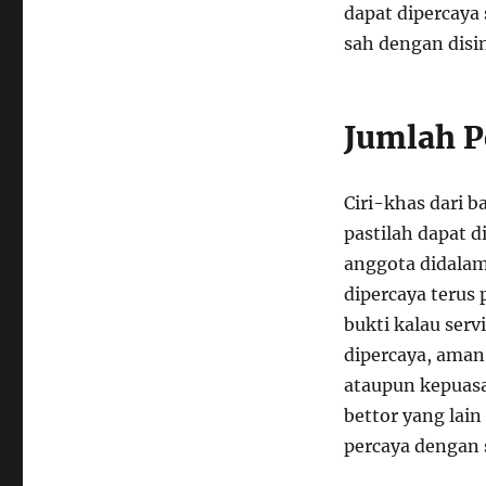
dapat dipercaya 
sah dengan disin
Jumlah P
Ciri-khas dari b
pastilah dapat d
anggota didalam
dipercaya terus
bukti kalau serv
dipercaya, aman
ataupun kepuasa
bettor yang lain
percaya dengan 