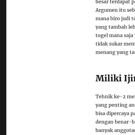
besar terdapat 
Argumen itu seb
mana biro judi t
yang tambah leb
togel mana saja
tidak sukar me
menang yang tam
Miliki Ij
Tehnik ke-2 men
yang penting and
bisa dipercaya 
dengan benar-be
banyak anggotan