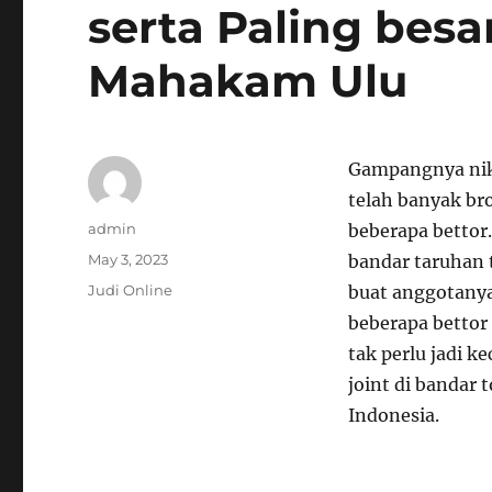
serta Paling besa
Mahakam Ulu
Gampangnya nikm
telah banyak br
Author
admin
beberapa bettor
Posted
May 3, 2023
bandar taruhan 
on
Categories
Judi Online
buat anggotany
beberapa bettor
tak perlu jadi 
joint di bandar 
Indonesia.