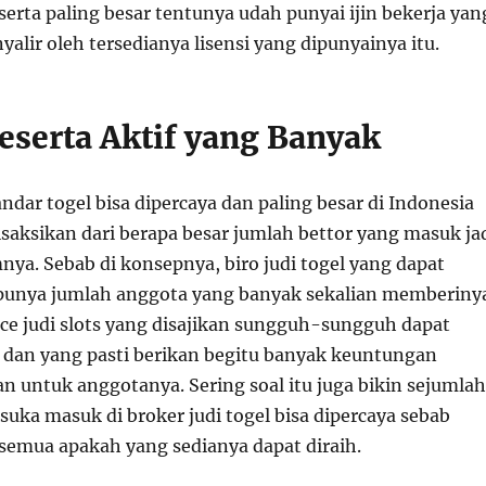
serta paling besar tentunya udah punyai ijin bekerja yan
yalir oleh tersedianya lisensi yang dipunyainya itu.
eserta Aktif yang Banyak
andar togel bisa dipercaya dan paling besar di Indonesia
isaksikan dari berapa besar jumlah bettor yang masuk ja
nya. Sebab di konsepnya, biro judi togel yang dapat
 punya jumlah anggota yang banyak sekalian memberiny
ice judi slots yang disajikan sungguh-sungguh dapat
 dan yang pasti berikan begitu banyak keuntungan
n untuk anggotanya. Sering soal itu juga bikin sejumlah
 suka masuk di broker judi togel bisa dipercaya sebab
semua apakah yang sedianya dapat diraih.