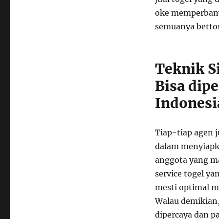
oke memperban
semuanya bettor
Teknik S
Bisa dipe
Indonesi
Tiap-tiap agen 
dalam menyiapka
anggota yang m
service togel y
mesti optimal m
Walau demikian,
dipercaya dan p