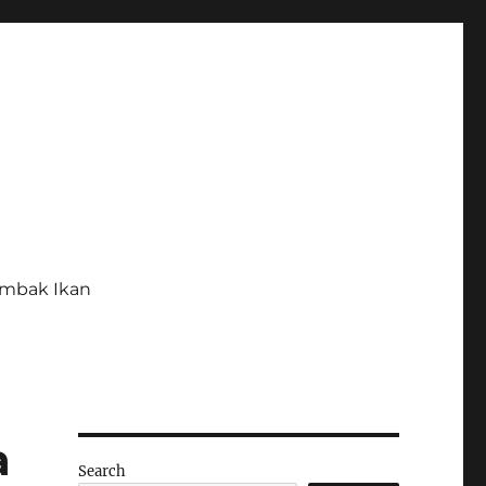
embak Ikan
a
Search