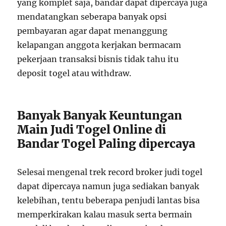
yang komplet saja, bandar dapat dipercaya juga
mendatangkan seberapa banyak opsi
pembayaran agar dapat menanggung
kelapangan anggota kerjakan bermacam
pekerjaan transaksi bisnis tidak tahu itu
deposit togel atau withdraw.
Banyak Banyak Keuntungan
Main Judi Togel Online di
Bandar Togel Paling dipercaya
Selesai mengenal trek record broker judi togel
dapat dipercaya namun juga sediakan banyak
kelebihan, tentu beberapa penjudi lantas bisa
memperkirakan kalau masuk serta bermain