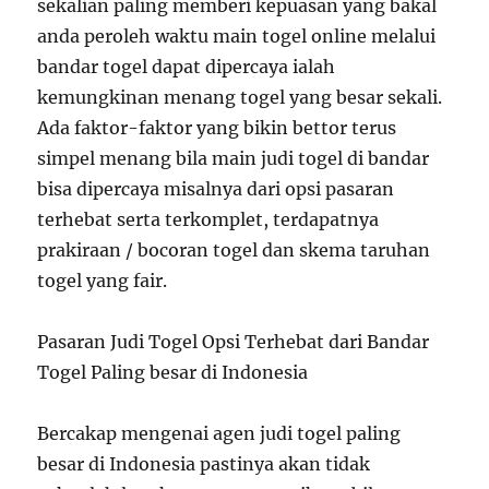
sekalian paling memberi kepuasan yang bakal
anda peroleh waktu main togel online melalui
bandar togel dapat dipercaya ialah
kemungkinan menang togel yang besar sekali.
Ada faktor-faktor yang bikin bettor terus
simpel menang bila main judi togel di bandar
bisa dipercaya misalnya dari opsi pasaran
terhebat serta terkomplet, terdapatnya
prakiraan / bocoran togel dan skema taruhan
togel yang fair.
Pasaran Judi Togel Opsi Terhebat dari Bandar
Togel Paling besar di Indonesia
Bercakap mengenai agen judi togel paling
besar di Indonesia pastinya akan tidak