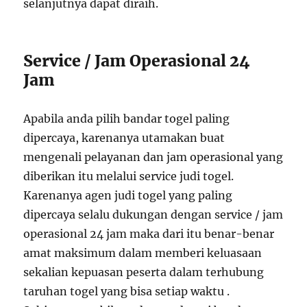
selanjutnya dapat diraih.
Service / Jam Operasional 24
Jam
Apabila anda pilih bandar togel paling
dipercaya, karenanya utamakan buat
mengenali pelayanan dan jam operasional yang
diberikan itu melalui service judi togel.
Karenanya agen judi togel yang paling
dipercaya selalu dukungan dengan service / jam
operasional 24 jam maka dari itu benar-benar
amat maksimum dalam memberi keluasaan
sekalian kepuasan peserta dalam terhubung
taruhan togel yang bisa setiap waktu .