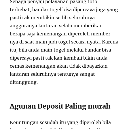
Sebaga penyaji pelayanan pasang toto
terhebat, bandar togel bisa dipercaya juga yang
pasti tak membikin sedih seluruhnya
anggotanya lantaran selalu memberikan
berapa saja kemenangan diperoleh member-
nya di saat main judi togel secara nyata. Karena
itu, bila anda main togel melalui bandar bisa
dipercaya pasti tak kan kembali bikin anda
cemas kemenangan akan tidak dibayarkan
lantaran seluruhnya tentunya sangat
ditanggung.
Agunan Deposit Paling murah
Keuntungan sesudah itu yang diperoleh bila