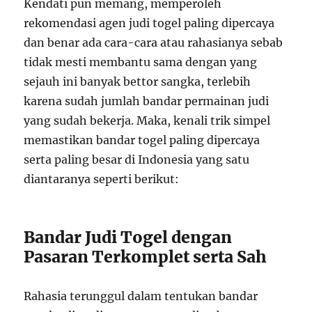
Kendati pun memang, memperoleh
rekomendasi agen judi togel paling dipercaya
dan benar ada cara-cara atau rahasianya sebab
tidak mesti membantu sama dengan yang
sejauh ini banyak bettor sangka, terlebih
karena sudah jumlah bandar permainan judi
yang sudah bekerja. Maka, kenali trik simpel
memastikan bandar togel paling dipercaya
serta paling besar di Indonesia yang satu
diantaranya seperti berikut:
Bandar Judi Togel dengan
Pasaran Terkomplet serta Sah
Rahasia terunggul dalam tentukan bandar