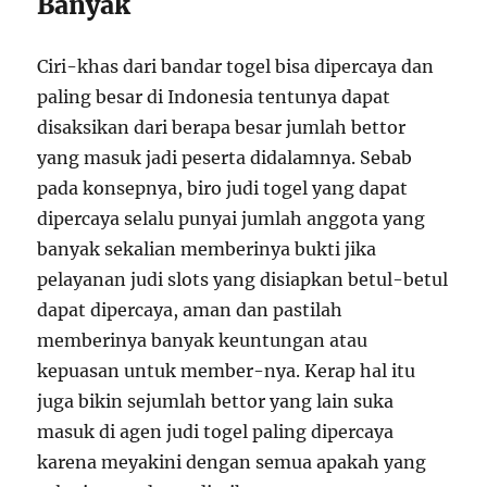
Banyak
Ciri-khas dari bandar togel bisa dipercaya dan
paling besar di Indonesia tentunya dapat
disaksikan dari berapa besar jumlah bettor
yang masuk jadi peserta didalamnya. Sebab
pada konsepnya, biro judi togel yang dapat
dipercaya selalu punyai jumlah anggota yang
banyak sekalian memberinya bukti jika
pelayanan judi slots yang disiapkan betul-betul
dapat dipercaya, aman dan pastilah
memberinya banyak keuntungan atau
kepuasan untuk member-nya. Kerap hal itu
juga bikin sejumlah bettor yang lain suka
masuk di agen judi togel paling dipercaya
karena meyakini dengan semua apakah yang