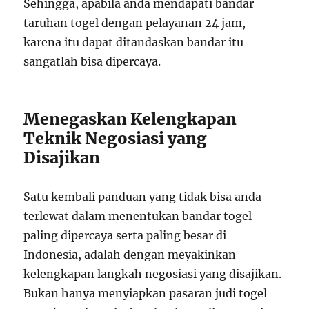
Sehingga, apabila anda mendapati bandar
taruhan togel dengan pelayanan 24 jam,
karena itu dapat ditandaskan bandar itu
sangatlah bisa dipercaya.
Menegaskan Kelengkapan
Teknik Negosiasi yang
Disajikan
Satu kembali panduan yang tidak bisa anda
terlewat dalam menentukan bandar togel
paling dipercaya serta paling besar di
Indonesia, adalah dengan meyakinkan
kelengkapan langkah negosiasi yang disajikan.
Bukan hanya menyiapkan pasaran judi togel