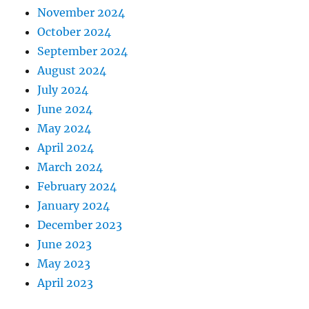
November 2024
October 2024
September 2024
August 2024
July 2024
June 2024
May 2024
April 2024
March 2024
February 2024
January 2024
December 2023
June 2023
May 2023
April 2023