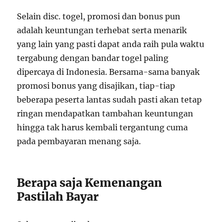
Selain disc. togel, promosi dan bonus pun
adalah keuntungan terhebat serta menarik
yang lain yang pasti dapat anda raih pula waktu
tergabung dengan bandar togel paling
dipercaya di Indonesia. Bersama-sama banyak
promosi bonus yang disajikan, tiap-tiap
beberapa peserta lantas sudah pasti akan tetap
ringan mendapatkan tambahan keuntungan
hingga tak harus kembali tergantung cuma
pada pembayaran menang saja.
Berapa saja Kemenangan
Pastilah Bayar