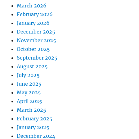
March 2026
February 2026
January 2026
December 2025
November 2025
October 2025
September 2025
August 2025
July 2025
June 2025
May 2025
April 2025
March 2025
February 2025
January 2025
December 2024