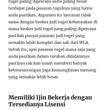
togel paling dipercaya serta paling besar
terdapat pada pasaran togelnya yang harus
anda pastikan. Argumen itu lantaran tidak
sama dengan broker judi togel kebanyakan di
mana broker judi togel yang paling dipercaya
pastilah punyai pasaran judi togel yang
semakin lebih komplet dan sah dari WLA.
Sebab itu, opsi pasaran togel mana saja yang
anda pastikan dalam taruhan didalamnya
pastinya tak kan susah memberi banyak
kebeuruntungan juga kemungkinan menang
yang semakin lebih besar.
Memiliki Ijin Bekerja dengan
Tersedianya Lisensi