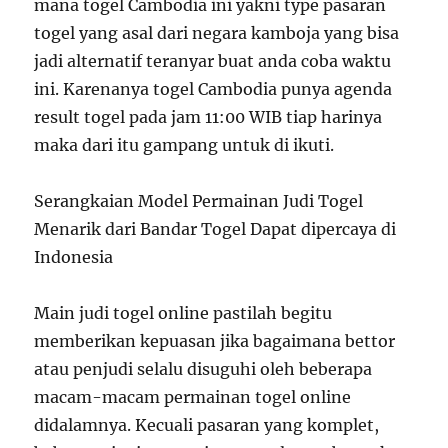
mana togel Cambodia ini yakni type pasaran
togel yang asal dari negara kamboja yang bisa
jadi alternatif teranyar buat anda coba waktu
ini. Karenanya togel Cambodia punya agenda
result togel pada jam 11:00 WIB tiap harinya
maka dari itu gampang untuk di ikuti.
Serangkaian Model Permainan Judi Togel
Menarik dari Bandar Togel Dapat dipercaya di
Indonesia
Main judi togel online pastilah begitu
memberikan kepuasan jika bagaimana bettor
atau penjudi selalu disuguhi oleh beberapa
macam-macam permainan togel online
didalamnya. Kecuali pasaran yang komplet,