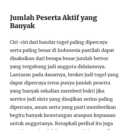
Jumlah Peserta Aktif yang
Banyak
Ciri-ciri dari bandar togel paling dipercaya
serta paling besar di Indonesia pastilah dapat
disaksikan dari berapa besar jumlah bettor
yang tergabung jadi anggota didalamnya.
Lantaran pada dasarnya, broker judi togel yang
dapat dipercaya terus punya jumlah peserta
yang banyak sekalian memberi bukti jika
service judi slots yang disajikan serius paling
dipercaya, aman serta yang pasti memberikan
begitu banyak keuntungan ataupun kepuasan
untuk anggotanya. Kerapkali perihal itu juga