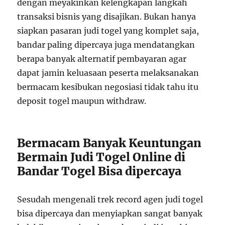
dengan meyakinkan kelengkapan langkah
transaksi bisnis yang disajikan. Bukan hanya
siapkan pasaran judi togel yang komplet saja,
bandar paling dipercaya juga mendatangkan
berapa banyak alternatif pembayaran agar
dapat jamin keluasaan peserta melaksanakan
bermacam kesibukan negosiasi tidak tahu itu
deposit togel maupun withdraw.
Bermacam Banyak Keuntungan
Bermain Judi Togel Online di
Bandar Togel Bisa dipercaya
Sesudah mengenali trek record agen judi togel
bisa dipercaya dan menyiapkan sangat banyak