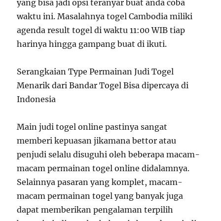
yang bisa jadi opsi teranyar buat anda coba
waktu ini. Masalahnya togel Cambodia miliki
agenda result togel di waktu 11:00 WIB tiap
harinya hingga gampang buat di ikuti.
Serangkaian Type Permainan Judi Togel
Menarik dari Bandar Togel Bisa dipercaya di
Indonesia
Main judi togel online pastinya sangat
memberi kepuasan jikamana bettor atau
penjudi selalu disuguhi oleh beberapa macam-
macam permainan togel online didalamnya.
Selainnya pasaran yang komplet, macam-
macam permainan togel yang banyak juga
dapat memberikan pengalaman terpilih