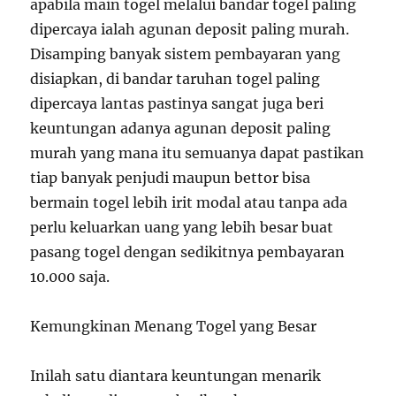
apabila main togel melalui bandar togel paling
dipercaya ialah agunan deposit paling murah.
Disamping banyak sistem pembayaran yang
disiapkan, di bandar taruhan togel paling
dipercaya lantas pastinya sangat juga beri
keuntungan adanya agunan deposit paling
murah yang mana itu semuanya dapat pastikan
tiap banyak penjudi maupun bettor bisa
bermain togel lebih irit modal atau tanpa ada
perlu keluarkan uang yang lebih besar buat
pasang togel dengan sedikitnya pembayaran
10.000 saja.
Kemungkinan Menang Togel yang Besar
Inilah satu diantara keuntungan menarik