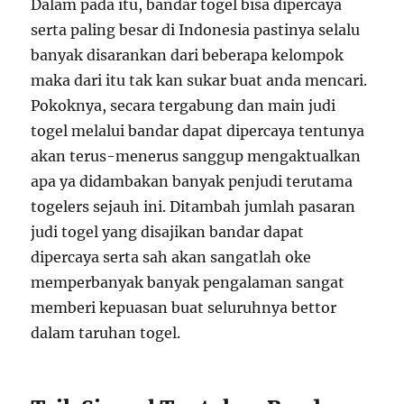
Dalam pada itu, bandar togel bisa dipercaya
serta paling besar di Indonesia pastinya selalu
banyak disarankan dari beberapa kelompok
maka dari itu tak kan sukar buat anda mencari.
Pokoknya, secara tergabung dan main judi
togel melalui bandar dapat dipercaya tentunya
akan terus-menerus sanggup mengaktualkan
apa ya didambakan banyak penjudi terutama
togelers sejauh ini. Ditambah jumlah pasaran
judi togel yang disajikan bandar dapat
dipercaya serta sah akan sangatlah oke
memperbanyak banyak pengalaman sangat
memberi kepuasan buat seluruhnya bettor
dalam taruhan togel.