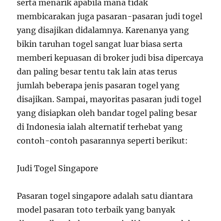
serta menarik apabila mana tidak
membicarakan juga pasaran-pasaran judi togel
yang disajikan didalamnya. Karenanya yang
bikin taruhan togel sangat luar biasa serta
memberi kepuasan di broker judi bisa dipercaya
dan paling besar tentu tak lain atas terus
jumlah beberapa jenis pasaran togel yang
disajikan. Sampai, mayoritas pasaran judi togel
yang disiapkan oleh bandar togel paling besar
di Indonesia ialah alternatif terhebat yang
contoh-contoh pasarannya seperti berikut:
Judi Togel Singapore
Pasaran togel singapore adalah satu diantara
model pasaran toto terbaik yang banyak