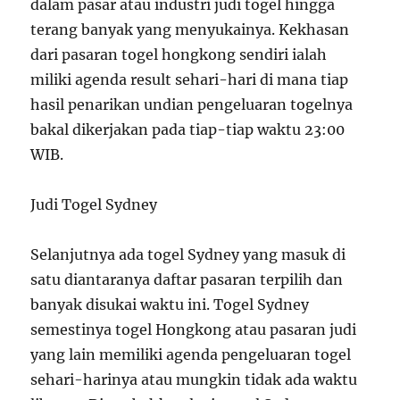
dalam pasar atau industri judi togel hingga
terang banyak yang menyukainya. Kekhasan
dari pasaran togel hongkong sendiri ialah
miliki agenda result sehari-hari di mana tiap
hasil penarikan undian pengeluaran togelnya
bakal dikerjakan pada tiap-tiap waktu 23:00
WIB.
Judi Togel Sydney
Selanjutnya ada togel Sydney yang masuk di
satu diantaranya daftar pasaran terpilih dan
banyak disukai waktu ini. Togel Sydney
semestinya togel Hongkong atau pasaran judi
yang lain memiliki agenda pengeluaran togel
sehari-harinya atau mungkin tidak ada waktu