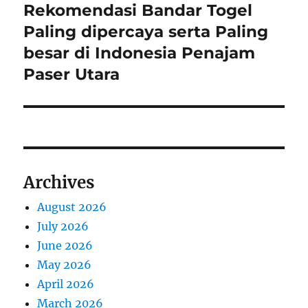
Rekomendasi Bandar Togel
Next
post:
Paling dipercaya serta Paling
besar di Indonesia Penajam
Paser Utara
Archives
August 2026
July 2026
June 2026
May 2026
April 2026
March 2026