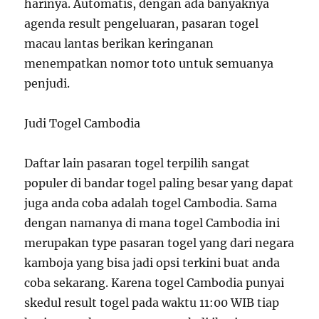
harinya. Automatis, dengan ada banyaknya
agenda result pengeluaran, pasaran togel
macau lantas berikan keringanan
menempatkan nomor toto untuk semuanya
penjudi.
Judi Togel Cambodia
Daftar lain pasaran togel terpilih sangat
populer di bandar togel paling besar yang dapat
juga anda coba adalah togel Cambodia. Sama
dengan namanya di mana togel Cambodia ini
merupakan type pasaran togel yang dari negara
kamboja yang bisa jadi opsi terkini buat anda
coba sekarang. Karena togel Cambodia punyai
skedul result togel pada waktu 11:00 WIB tiap