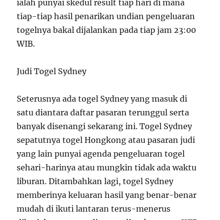
ialah punyai skedul result tiap hari di mana
tiap-tiap hasil penarikan undian pengeluaran
togelnya bakal dijalankan pada tiap jam 23:00
WIB.
Judi Togel Sydney
Seterusnya ada togel Sydney yang masuk di
satu diantara daftar pasaran terunggul serta
banyak disenangi sekarang ini. Togel Sydney
sepatutnya togel Hongkong atau pasaran judi
yang lain punyai agenda pengeluaran togel
sehari-harinya atau mungkin tidak ada waktu
liburan. Ditambahkan lagi, togel Sydney
memberinya keluaran hasil yang benar-benar
mudah di ikuti lantaran terus-menerus