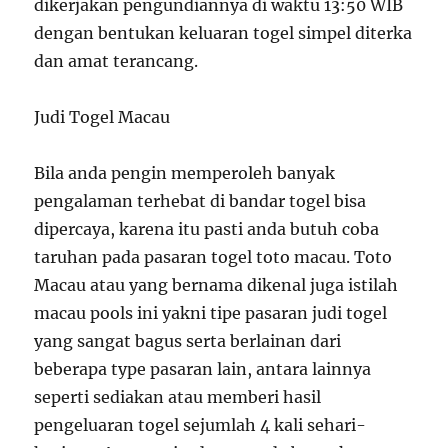
dikerjakan pengundiannya di waktu 13:50 WIB
dengan bentukan keluaran togel simpel diterka
dan amat terancang.
Judi Togel Macau
Bila anda pengin memperoleh banyak
pengalaman terhebat di bandar togel bisa
dipercaya, karena itu pasti anda butuh coba
taruhan pada pasaran togel toto macau. Toto
Macau atau yang bernama dikenal juga istilah
macau pools ini yakni tipe pasaran judi togel
yang sangat bagus serta berlainan dari
beberapa type pasaran lain, antara lainnya
seperti sediakan atau memberi hasil
pengeluaran togel sejumlah 4 kali sehari-