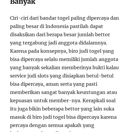
Banyak
Ciri-ciri dari bandar togel paling dipercaya dan
paling besar di Indonesia pastilah dapat
disaksikan dari berapa besar jumlah bettor
yang tergabung jadi anggota didalamnya.
Karena pada konsepnya, biro judi togel yang
bisa dipercaya selalu memiliki jumlah anggota
yang banyak sekalian memberinya bukti kalau
service judi slots yang disiapkan betul-betul
bisa dipercaya, aman serta yang pasti
memberikan sangat banyak keuntungan atau
kepuasan untuk member-nya. Kerapkali soal
itu juga bikin beberapa bettor yang lain suka
masuk di biro judi togel bisa dipercaya karena
percaya dengan semua apakah yang