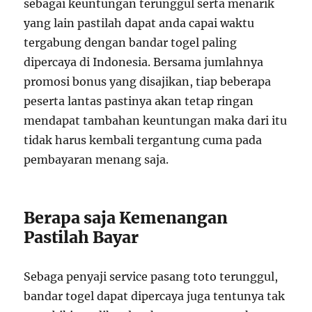
sebagai keuntungan terunggul serta menarik
yang lain pastilah dapat anda capai waktu
tergabung dengan bandar togel paling
dipercaya di Indonesia. Bersama jumlahnya
promosi bonus yang disajikan, tiap beberapa
peserta lantas pastinya akan tetap ringan
mendapat tambahan keuntungan maka dari itu
tidak harus kembali tergantung cuma pada
pembayaran menang saja.
Berapa saja Kemenangan
Pastilah Bayar
Sebaga penyaji service pasang toto terunggul,
bandar togel dapat dipercaya juga tentunya tak