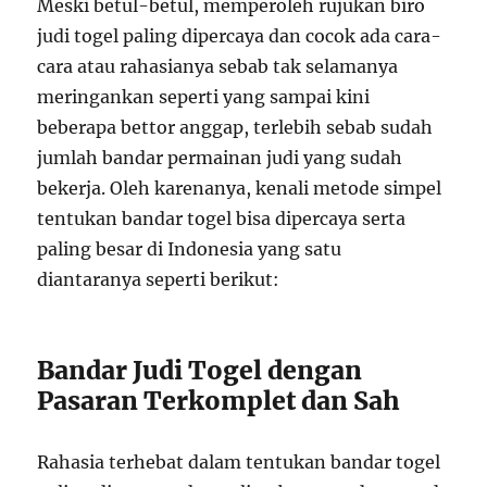
Meski betul-betul, memperoleh rujukan biro
judi togel paling dipercaya dan cocok ada cara-
cara atau rahasianya sebab tak selamanya
meringankan seperti yang sampai kini
beberapa bettor anggap, terlebih sebab sudah
jumlah bandar permainan judi yang sudah
bekerja. Oleh karenanya, kenali metode simpel
tentukan bandar togel bisa dipercaya serta
paling besar di Indonesia yang satu
diantaranya seperti berikut:
Bandar Judi Togel dengan
Pasaran Terkomplet dan Sah
Rahasia terhebat dalam tentukan bandar togel