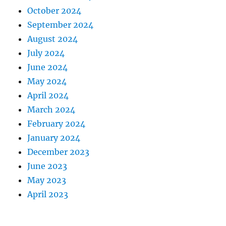
October 2024
September 2024
August 2024
July 2024
June 2024
May 2024
April 2024
March 2024
February 2024
January 2024
December 2023
June 2023
May 2023
April 2023