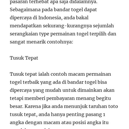
pasaran terhebat apa saja didalamnya.
Sebagaimana pada bandar togel dapat
dipercaya di Indonesia, anda bakal
mendapatkan sekurang-kurangnya sejumlah
serangkaian type permainan togel terpilih dan
sangat menarik contohnya:
Tusuk Tepat
Tusuk tepat ialah contoh macam permainan
togel terbaik yang ada di bandar togel bisa
dipercaya yang mudah untuk dimainkan akan
tetapi memberi pembayaran menang begitu
besar. Karena jika anda menunjuk taruhan toto
tusuk tepat, anda hanya penting pasang 1
angka dengan macam atau posisi angka itu