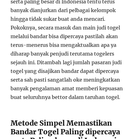
serta paling besar di Indonesia tentu terus
banyak dianjurkan dari pelbagai kelompok
hingga tidak sukar buat anda mencari.
Pokoknya, secara masuk dan main judi togel
melalui bandar bisa dipercaya pastilah akan
terus-menerus bisa mengaktualkan apa ya
diharap banyak penjudi terutama togelers
sejauh ini. Ditambah lagi jumlah pasaran judi
togel yang disajikan bandar dapat dipercaya
serta sah pasti sangatlah oke meningkatkan
banyak pengalaman amat memberi kepuasan
buat seluruhnya bettor dalam taruhan togel.
Metode Simpel Memastikan
Bandar Togel Paling dipercaya