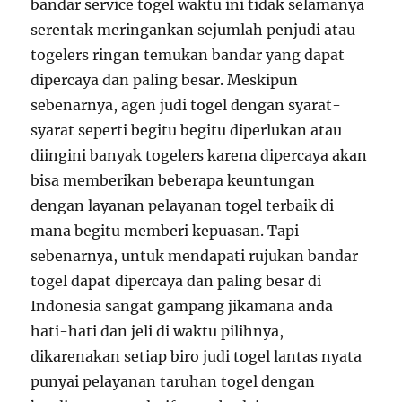
bandar service togel waktu ini tidak selamanya
serentak meringankan sejumlah penjudi atau
togelers ringan temukan bandar yang dapat
dipercaya dan paling besar. Meskipun
sebenarnya, agen judi togel dengan syarat-
syarat seperti begitu begitu diperlukan atau
diingini banyak togelers karena dipercaya akan
bisa memberikan beberapa keuntungan
dengan layanan pelayanan togel terbaik di
mana begitu memberi kepuasan. Tapi
sebenarnya, untuk mendapati rujukan bandar
togel dapat dipercaya dan paling besar di
Indonesia sangat gampang jikamana anda
hati-hati dan jeli di waktu pilihnya,
dikarenakan setiap biro judi togel lantas nyata
punyai pelayanan taruhan togel dengan