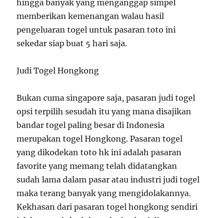
hingga banyak yang menganggap simpel
memberikan kemenangan walau hasil
pengeluaran togel untuk pasaran toto ini
sekedar siap buat 5 hari saja.
Judi Togel Hongkong
Bukan cuma singapore saja, pasaran judi togel
opsi terpilih sesudah itu yang mana disajikan
bandar togel paling besar di Indonesia
merupakan togel Hongkong. Pasaran togel
yang dikodekan toto hk ini adalah pasaran
favorite yang memang telah didatangkan
sudah lama dalam pasar atau industri judi togel
maka terang banyak yang mengidolakannya.
Kekhasan dari pasaran togel hongkong sendiri