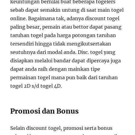
keuntungan bernilai buat beberapa togelers
sebab dapat semakin untung di saat main togel
online. Bagaimana tak, adanya discount togel
paling besar, pemain atau bettor dapat pasang
taruhan togel pada harga potongan taruhan
tersendiri hingga tidak mengikutsertakan
seutuhnya dari modal anda. Disc. togel yang
disiapkan melalui bandar dapat dipercaya juga
dapat anda raih dengan mainkan tipe
permainan togel mana pun baik dari taruhan
togel 2D s/d togel 4D.
Promosi dan Bonus
Selain discount togel, promosi serta bonus