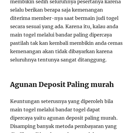
membikin sedih seluruhnya pesertanya karena
selalu berikan berapa saja kemenangan
diterima member-nya saat bermain judi togel
secara sesuai yang ada. Karena itu, kalau anda
main togel melalui bandar paling dipercaya
pastilah tak kan kembali membikin anda cemas
kemenangan akan tidak dibayarkan karena
seluruhnya tentunya sangat ditanggung.
Agunan Deposit Paling murah
Keuntungan seterusnya yang diperoleh bila
main togel melalui bandar togel dapat
dipercaya yaitu agunan deposit paling murah.
Disamping banyak metoda pembayaran yang