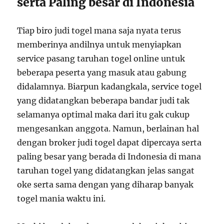
serta Paling besar di Indonesia
Tiap biro judi togel mana saja nyata terus
memberinya andilnya untuk menyiapkan
service pasang taruhan togel online untuk
beberapa peserta yang masuk atau gabung
didalamnya. Biarpun kadangkala, service togel
yang didatangkan beberapa bandar judi tak
selamanya optimal maka dari itu gak cukup
mengesankan anggota. Namun, berlainan hal
dengan broker judi togel dapat dipercaya serta
paling besar yang berada di Indonesia di mana
taruhan togel yang didatangkan jelas sangat
oke serta sama dengan yang diharap banyak
togel mania waktu ini.