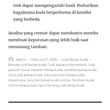
trek dapat mempengaruhi hasil. Perhatikan
bagaimana kuda berperforma di kondisi
yang berbeda.
Analisa yang cermat dapat membantu mereka
membuat keputusan yang lebih baik saat
memasang taruhan.
Author
Posted
Categories
Tags
admin
February 7, 2025
Judi Balap Kuda
on
Bandar judi balap kuda
,
Judi balap kuda terbaik
,
Judi
pacuan kuda
,
Pasaran balap kuda
,
prediksi balap kuda
,
Situs judi balap kuda
,
Situs taruhan balap kuda
terpercaya
,
taruhan balap kuda online
,
Taruhan kuda
online terpercaya
,
tips menang judi balap kuda
Post