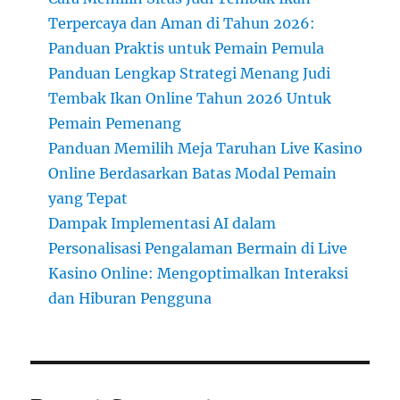
Terpercaya dan Aman di Tahun 2026:
Panduan Praktis untuk Pemain Pemula
Panduan Lengkap Strategi Menang Judi
Tembak Ikan Online Tahun 2026 Untuk
Pemain Pemenang
Panduan Memilih Meja Taruhan Live Kasino
Online Berdasarkan Batas Modal Pemain
yang Tepat
Dampak Implementasi AI dalam
Personalisasi Pengalaman Bermain di Live
Kasino Online: Mengoptimalkan Interaksi
dan Hiburan Pengguna