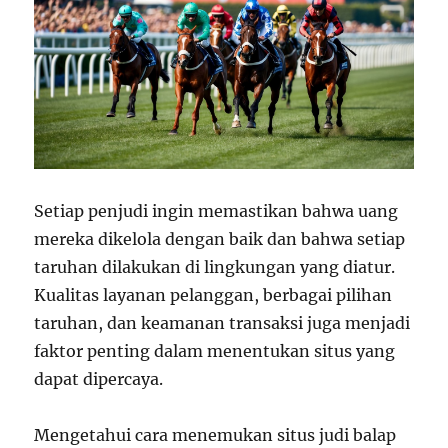
Setiap penjudi ingin memastikan bahwa uang
mereka dikelola dengan baik dan bahwa setiap
taruhan dilakukan di lingkungan yang diatur.
Kualitas layanan pelanggan, berbagai pilihan
taruhan, dan keamanan transaksi juga menjadi
faktor penting dalam menentukan situs yang
dapat dipercaya.
Mengetahui cara menemukan situs judi balap