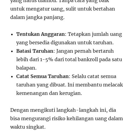
yang harus diambil. Tanpa cara yang baik
untuk mengatur uang, sulit untuk bertahan
dalam jangka panjang.
Tentukan Anggaran
: Tetapkan jumlah uang
yang bersedia digunakan untuk taruhan.
Batasi Taruhan
: Jangan pernah bertaruh
lebih dari 1-5% dari total bankroll pada satu
balapan.
Catat Semua Taruhan
: Selalu catat semua
taruhan yang dibuat. Ini membantu melacak
kemenangan dan kerugian.
Dengan mengikuti langkah-langkah ini, dia
bisa mengurangi risiko kehilangan uang dalam
waktu singkat.