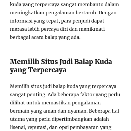
kuda yang terpercaya sangat membantu dalam
meningkatkan pengalaman bertaruh. Dengan
informasi yang tepat, para penjudi dapat
merasa lebih percaya diri dan menikmati
berbagai acara balap yang ada.
Memilih Situs Judi Balap Kuda
yang Terpercaya
Memilih situs judi balap kuda yang terpercaya
sangat penting. Ada beberapa faktor yang perlu
dilihat untuk memastikan pengalaman
bermain yang aman dan nyaman. Beberapa hal
utama yang perlu dipertimbangkan adalah
lisensi, reputasi, dan opsi pembayaran yang