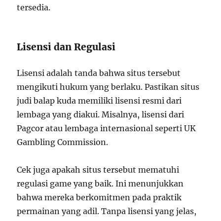
tersedia.
Lisensi dan Regulasi
Lisensi adalah tanda bahwa situs tersebut
mengikuti hukum yang berlaku. Pastikan situs
judi balap kuda memiliki lisensi resmi dari
lembaga yang diakui. Misalnya, lisensi dari
Pagcor atau lembaga internasional seperti UK
Gambling Commission.
Cek juga apakah situs tersebut mematuhi
regulasi game yang baik. Ini menunjukkan
bahwa mereka berkomitmen pada praktik
permainan yang adil. Tanpa lisensi yang jelas,