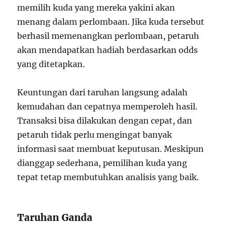
memilih kuda yang mereka yakini akan
menang dalam perlombaan. Jika kuda tersebut
berhasil memenangkan perlombaan, petaruh
akan mendapatkan hadiah berdasarkan odds
yang ditetapkan.
Keuntungan dari taruhan langsung adalah
kemudahan dan cepatnya memperoleh hasil.
Transaksi bisa dilakukan dengan cepat, dan
petaruh tidak perlu mengingat banyak
informasi saat membuat keputusan. Meskipun
dianggap sederhana, pemilihan kuda yang
tepat tetap membutuhkan analisis yang baik.
Taruhan Ganda