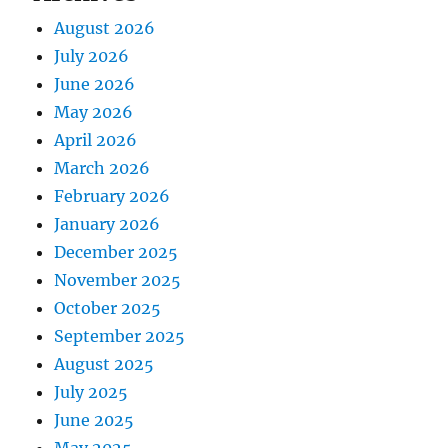
August 2026
July 2026
June 2026
May 2026
April 2026
March 2026
February 2026
January 2026
December 2025
November 2025
October 2025
September 2025
August 2025
July 2025
June 2025