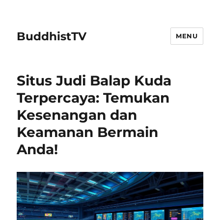
BuddhistTV
MENU
Situs Judi Balap Kuda
Terpercaya: Temukan
Kesenangan dan
Keamanan Bermain
Anda!