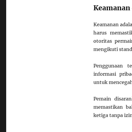
Keamanan d
Keamanan adalah
harus memastik
otoritas perma
mengikuti stand
Penggunaan te
informasi prib
untuk mencegah 
Pemain disaran
memastikan ba
ketiga tanpa izin