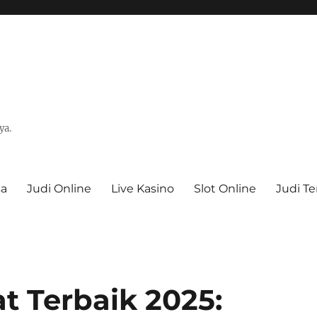
ya.
sa
Judi Online
Live Kasino
Slot Online
Judi T
at Terbaik 2025: