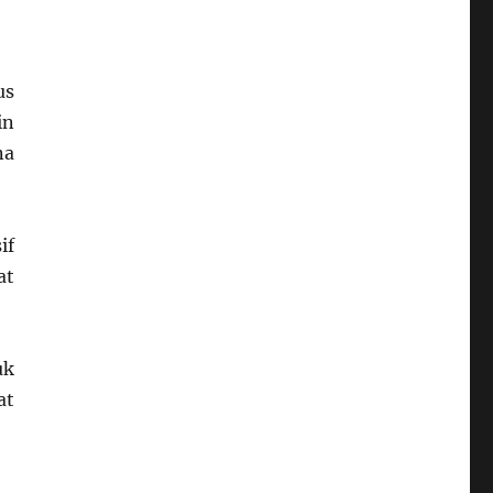
us
in
na
if
at
uk
at