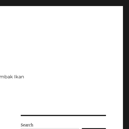
embak Ikan
Search