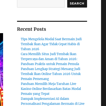
SEARCH
Recent Posts
Tips Mengelola Modal Saat Bermain Judi
Tembak Ikan Agar Tidak Cepat Habis di
Tahun 2026
Cara Memilih Situs Judi Tembak Ikan
Terpercaya dan Aman di Tahun 2026:
Panduan Praktis untuk Pemain Pemula
Panduan Lengkap Strategi Menang Judi
Tembak Ikan Online Tahun 2026 Untuk
Pemain Pemenang
Panduan Memilih Meja Taruhan Live
Kasino Online Berdasarkan Batas Modal
Pemain yang Tepat
Dampak Implementasi AI dalam
Personalisasi Pengalaman Bermain di Live