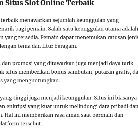
 Situs Slot Online Terbaik
ne terbaik menawarkan sejumlah keunggulan yang
arik bagi pemain. Salah satu keunggulan utama adala
an yang tersedia. Pemain dapat menemukan ratusan jeni
dengan tema dan fitur beragam.
s dan promosi yang ditawarkan juga menjadi daya tarik
yak situs memberikan bonus sambutan, putaran gratis, d
tas yang menguntungkan.
yang tinggi juga menjadi keunggulan. Situs ini biasanya
an enkripsi yang kuat untuk melindungi data pribadi da
n. Hal ini memberikan rasa aman saat bermain dan
platform tersebut.