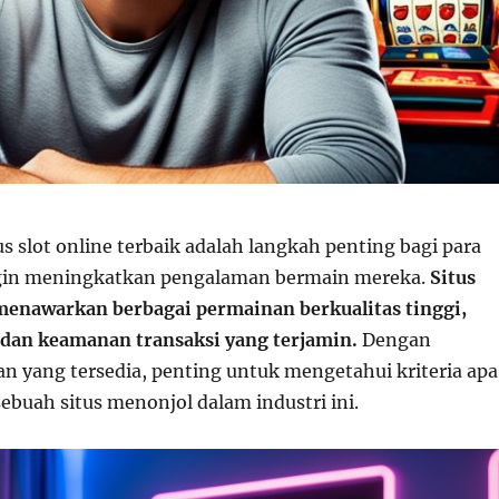
 slot online terbaik adalah langkah penting bagi para
gin meningkatkan pengalaman bermain mereka.
Situs
 menawarkan berbagai permainan berkualitas tinggi,
dan keamanan transaksi yang terjamin.
Dengan
an yang tersedia, penting untuk mengetahui kriteria apa
buah situs menonjol dalam industri ini.