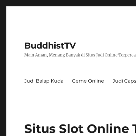
BuddhistTV
Main Aman, Menang Banyak di Situs Judi Online Terperca
Judi Balap Kuda
Ceme Online
Judi Cap
Situs Slot Online