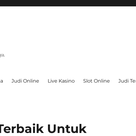
ya.
sa
Judi Online
Live Kasino
Slot Online
Judi T
 Terbaik Untuk