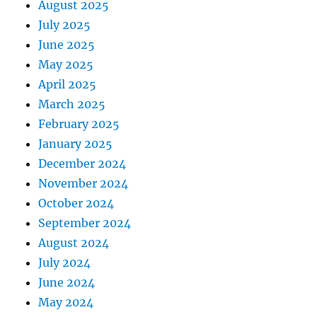
August 2025
July 2025
June 2025
May 2025
April 2025
March 2025
February 2025
January 2025
December 2024
November 2024
October 2024
September 2024
August 2024
July 2024
June 2024
May 2024