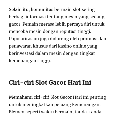
Selain itu, komunitas bermain slot sering
berbagi informasi tentang mesin yang sedang
gacor. Pemain merasa lebih percaya diri untuk
mencoba mesin dengan reputasi tinggi.
Popularitas ini juga didorong oleh promosi dan
penawaran khusus dari kasino online yang
berinvestasi dalam mesin dengan tingkat
kemenangan tinggi.
Ciri-ciri Slot Gacor Hari Ini
Memahami ciri-ciri Slot Gacor Hari Ini penting
untuk meningkatkan peluang kemenangan.
Elemen seperti waktu bermain, tanda-tanda