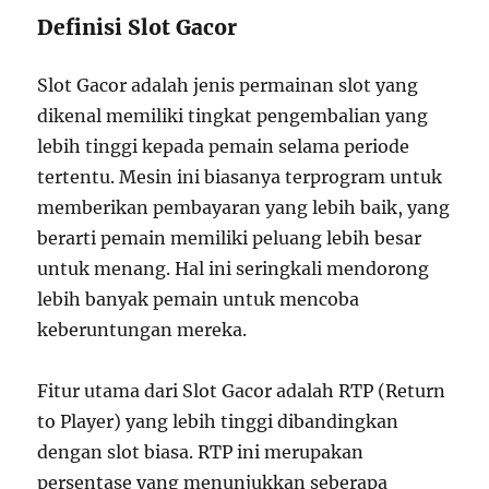
Definisi Slot Gacor
Slot Gacor adalah jenis permainan slot yang
dikenal memiliki tingkat pengembalian yang
lebih tinggi kepada pemain selama periode
tertentu. Mesin ini biasanya terprogram untuk
memberikan pembayaran yang lebih baik, yang
berarti pemain memiliki peluang lebih besar
untuk menang. Hal ini seringkali mendorong
lebih banyak pemain untuk mencoba
keberuntungan mereka.
Fitur utama dari Slot Gacor adalah RTP (Return
to Player) yang lebih tinggi dibandingkan
dengan slot biasa. RTP ini merupakan
persentase yang menunjukkan seberapa