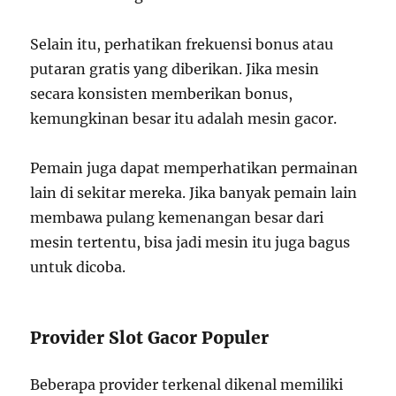
Selain itu, perhatikan frekuensi bonus atau
putaran gratis yang diberikan. Jika mesin
secara konsisten memberikan bonus,
kemungkinan besar itu adalah mesin gacor.
Pemain juga dapat memperhatikan permainan
lain di sekitar mereka. Jika banyak pemain lain
membawa pulang kemenangan besar dari
mesin tertentu, bisa jadi mesin itu juga bagus
untuk dicoba.
Provider Slot Gacor Populer
Beberapa provider terkenal dikenal memiliki