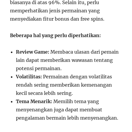
biasanya di atas 96%. Selain itu, perlu
memperhatikan jenis permainan yang
menyediakan fitur bonus dan free spins.
Beberapa hal yang perlu diperhatikan:
Review Game:
Membaca ulasan dari pemain
lain dapat memberikan wawasan tentang
potensi permainan.
Volatilitas:
Permainan dengan volatilitas
rendah sering memberikan kemenangan
kecil secara lebih sering.
Tema Menarik:
Memilih tema yang
menyenangkan juga dapat membuat
pengalaman bermain lebih menyenangkan.