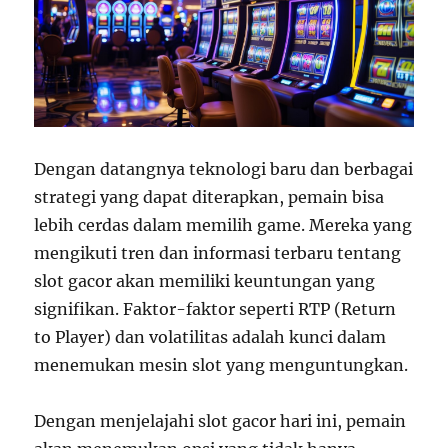
Dengan datangnya teknologi baru dan berbagai
strategi yang dapat diterapkan, pemain bisa
lebih cerdas dalam memilih game. Mereka yang
mengikuti tren dan informasi terbaru tentang
slot gacor akan memiliki keuntungan yang
signifikan. Faktor-faktor seperti RTP (Return
to Player) dan volatilitas adalah kunci dalam
menemukan mesin slot yang menguntungkan.
Dengan menjelajahi slot gacor hari ini, pemain