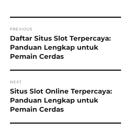
Post
PREVIOUS
navigation
Daftar Situs Slot Terpercaya:
Previous
post:
Panduan Lengkap untuk
Pemain Cerdas
NEXT
Situs Slot Online Terpercaya:
Next
post:
Panduan Lengkap untuk
Pemain Cerdas