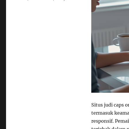
Situs judi caps 
termasuk keaman
responsif. Pema
terjebak dalam