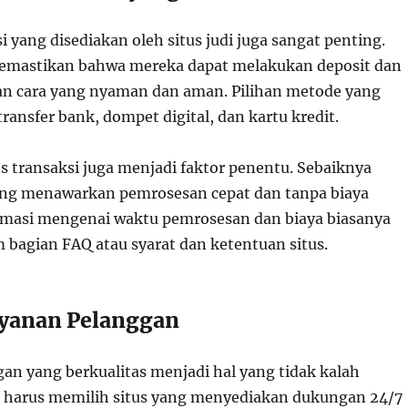
 yang disediakan oleh situs judi juga sangat penting.
emastikan bahwa mereka dapat melakukan deposit dan
n cara yang nyaman dan aman. Pilihan metode yang
ansfer bank, dompet digital, dan kartu kredit.
s transaksi juga menjadi faktor penentu. Sebaiknya
ang menawarkan pemrosesan cepat dan tanpa biaya
rmasi mengenai waktu pemrosesan dan biaya biasanya
 bagian FAQ atau syarat dan ketentuan situs.
ayanan Pelanggan
an yang berkualitas menjadi hal yang tidak kalah
 harus memilih situs yang menyediakan dukungan 24/7