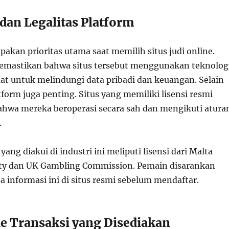
an Legalitas Platform
kan prioritas utama saat memilih situs judi online.
emastikan bahwa situs tersebut menggunakan teknolog
uat untuk melindungi data pribadi dan keuangan. Selain
atform juga penting. Situs yang memiliki lisensi resmi
wa mereka beroperasi secara sah dan mengikuti atura
.
yang diakui di industri ini meliputi lisensi dari Malta
ty dan UK Gambling Commission. Pemain disarankan
 informasi ini di situs resmi sebelum mendaftar.
e Transaksi yang Disediakan