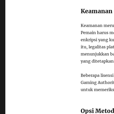
Keamanan d
Keamanan merupa
Pemain harus m
enkripsi yang k
itu, legalitas pl
menunjukkan bah
yang ditetapkan
Beberapa lisensi 
Gaming Authori
untuk memeriksa
Opsi Metod