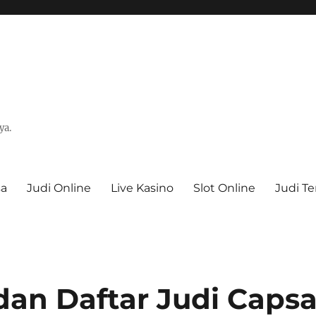
ya.
sa
Judi Online
Live Kasino
Slot Online
Judi T
dan Daftar Judi Caps