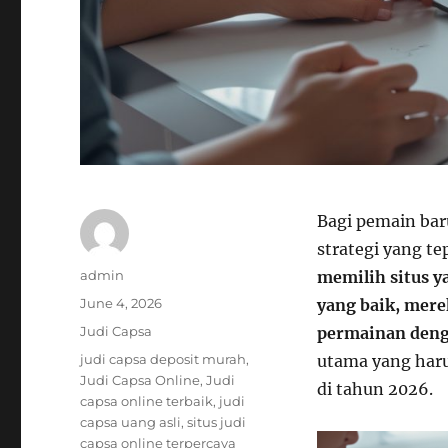
Bagi pemain bar
strategi yang t
Author
admin
memilih situs 
Posted
June 4, 2026
yang baik, mer
on
Categories
Judi Capsa
permainan denga
Tags
judi capsa deposit murah
,
utama yang haru
Judi Capsa Online
,
Judi
di tahun 2026.
capsa online terbaik
,
judi
capsa uang asli
,
situs judi
capsa online terpercaya