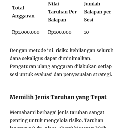
Nilai
Jumlah
Total
Taruhan Per
Balapan per
Anggaran
Balapan
Sesi
Rp1.000.000
Rp100.000
10
Dengan metode ini, risiko kehilangan seluruh
dana sekaligus dapat diminimalkan.
Pengaturan ulang anggaran dilakukan setiap
sesi untuk evaluasi dan penyesuaian strategi.
Memilih Jenis Taruhan yang Tepat
Memahami berbagai jenis taruhan sangat
penting untuk mengelola risiko. Taruhan