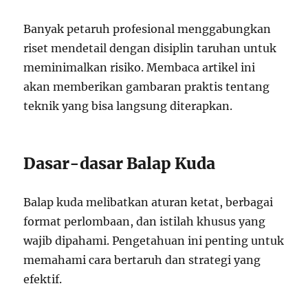
Banyak petaruh profesional menggabungkan
riset mendetail dengan disiplin taruhan untuk
meminimalkan risiko. Membaca artikel ini
akan memberikan gambaran praktis tentang
teknik yang bisa langsung diterapkan.
Dasar-dasar Balap Kuda
Balap kuda melibatkan aturan ketat, berbagai
format perlombaan, dan istilah khusus yang
wajib dipahami. Pengetahuan ini penting untuk
memahami cara bertaruh dan strategi yang
efektif.