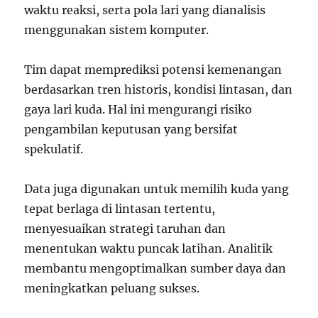
waktu reaksi, serta pola lari yang dianalisis
menggunakan sistem komputer.
Tim dapat memprediksi potensi kemenangan
berdasarkan tren historis, kondisi lintasan, dan
gaya lari kuda. Hal ini mengurangi risiko
pengambilan keputusan yang bersifat
spekulatif.
Data juga digunakan untuk memilih kuda yang
tepat berlaga di lintasan tertentu,
menyesuaikan strategi taruhan dan
menentukan waktu puncak latihan. Analitik
membantu mengoptimalkan sumber daya dan
meningkatkan peluang sukses.