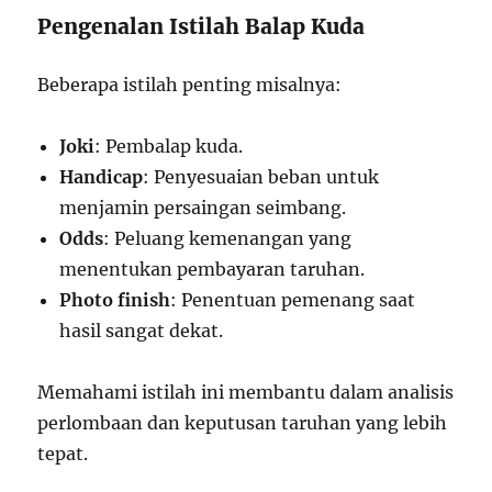
Pengenalan Istilah Balap Kuda
Beberapa istilah penting misalnya:
Joki
: Pembalap kuda.
Handicap
: Penyesuaian beban untuk
menjamin persaingan seimbang.
Odds
: Peluang kemenangan yang
menentukan pembayaran taruhan.
Photo finish
: Penentuan pemenang saat
hasil sangat dekat.
Memahami istilah ini membantu dalam analisis
perlombaan dan keputusan taruhan yang lebih
tepat.