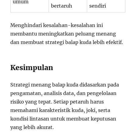
umum
bertaruh
sendiri
Menghindari kesalahan-kesalahan ini
membantu meningkatkan peluang menang
dan membuat strategi balap kuda lebih efektif.
Kesimpulan
Strategi menang balap kuda didasarkan pada
pengamatan, analisis data, dan pengelolaan
risiko yang tepat. Setiap petaruh harus
memahami karakteristik kuda, joki, serta
kondisi lintasan untuk membuat keputusan
yang lebih akurat.