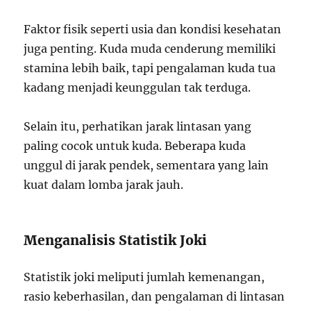
Faktor fisik seperti usia dan kondisi kesehatan
juga penting. Kuda muda cenderung memiliki
stamina lebih baik, tapi pengalaman kuda tua
kadang menjadi keunggulan tak terduga.
Selain itu, perhatikan jarak lintasan yang
paling cocok untuk kuda. Beberapa kuda
unggul di jarak pendek, sementara yang lain
kuat dalam lomba jarak jauh.
Menganalisis Statistik Joki
Statistik joki meliputi jumlah kemenangan,
rasio keberhasilan, dan pengalaman di lintasan