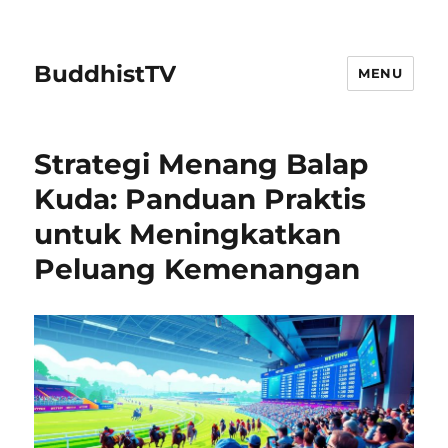
BuddhistTV
MENU
Strategi Menang Balap
Kuda: Panduan Praktis
untuk Meningkatkan
Peluang Kemenangan