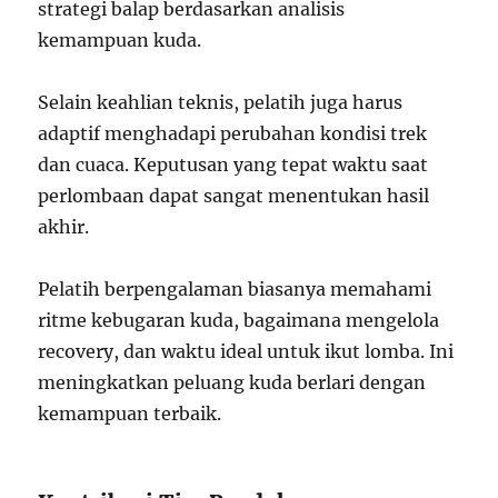
strategi balap berdasarkan analisis
kemampuan kuda.
Selain keahlian teknis, pelatih juga harus
adaptif menghadapi perubahan kondisi trek
dan cuaca. Keputusan yang tepat waktu saat
perlombaan dapat sangat menentukan hasil
akhir.
Pelatih berpengalaman biasanya memahami
ritme kebugaran kuda, bagaimana mengelola
recovery, dan waktu ideal untuk ikut lomba. Ini
meningkatkan peluang kuda berlari dengan
kemampuan terbaik.