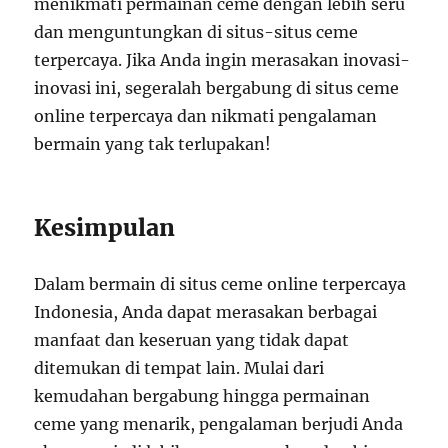
menikmati permainan ceme dengan lebih seru
dan menguntungkan di situs-situs ceme
terpercaya. Jika Anda ingin merasakan inovasi-
inovasi ini, segeralah bergabung di situs ceme
online terpercaya dan nikmati pengalaman
bermain yang tak terlupakan!
Kesimpulan
Dalam bermain di situs ceme online terpercaya
Indonesia, Anda dapat merasakan berbagai
manfaat dan keseruan yang tidak dapat
ditemukan di tempat lain. Mulai dari
kemudahan bergabung hingga permainan
ceme yang menarik, pengalaman berjudi Anda