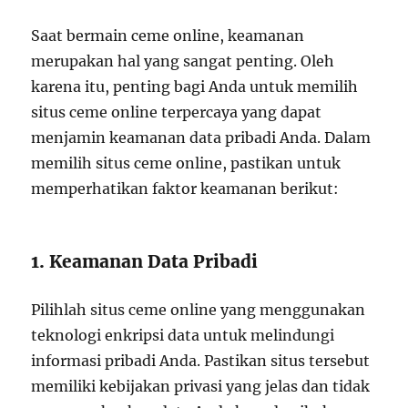
Saat bermain ceme online, keamanan
merupakan hal yang sangat penting. Oleh
karena itu, penting bagi Anda untuk memilih
situs ceme online terpercaya yang dapat
menjamin keamanan data pribadi Anda. Dalam
memilih situs ceme online, pastikan untuk
memperhatikan faktor keamanan berikut:
1. Keamanan Data Pribadi
Pilihlah situs ceme online yang menggunakan
teknologi enkripsi data untuk melindungi
informasi pribadi Anda. Pastikan situs tersebut
memiliki kebijakan privasi yang jelas dan tidak