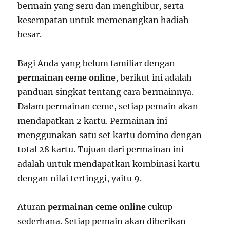
bermain yang seru dan menghibur, serta
kesempatan untuk memenangkan hadiah
besar.
Bagi Anda yang belum familiar dengan
permainan ceme online
, berikut ini adalah
panduan singkat tentang cara bermainnya.
Dalam permainan ceme, setiap pemain akan
mendapatkan 2 kartu. Permainan ini
menggunakan satu set kartu domino dengan
total 28 kartu. Tujuan dari permainan ini
adalah untuk mendapatkan kombinasi kartu
dengan nilai tertinggi, yaitu 9.
Aturan
permainan ceme online
cukup
sederhana. Setiap pemain akan diberikan