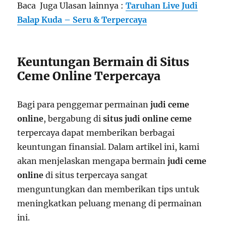
Baca Juga Ulasan lainnya :
Taruhan Live Judi
Balap Kuda – Seru & Terpercaya
Keuntungan Bermain di Situs
Ceme Online Terpercaya
Bagi para penggemar permainan
judi ceme
online
, bergabung di
situs judi online ceme
terpercaya dapat memberikan berbagai
keuntungan finansial. Dalam artikel ini, kami
akan menjelaskan mengapa bermain
judi ceme
online
di situs terpercaya sangat
menguntungkan dan memberikan tips untuk
meningkatkan peluang menang di permainan
ini.