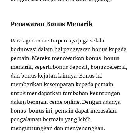
Penawaran Bonus Menarik
Para agen ceme terpercaya juga selalu
berinovasi dalam hal penawaran bonus kepada
pemain. Mereka menawarkan bonus-bonus
menarik, seperti bonus deposit, bonus referral,
dan bonus kejutan lainnya. Bonus ini
memberikan kesempatan kepada pemain
untuk mendapatkan tambahan keuntungan
dalam bermain ceme online. Dengan adanya
bonus-bonus ini, pemain dapat merasakan
pengalaman bermain yang lebih
menguntungkan dan menyenangkan.