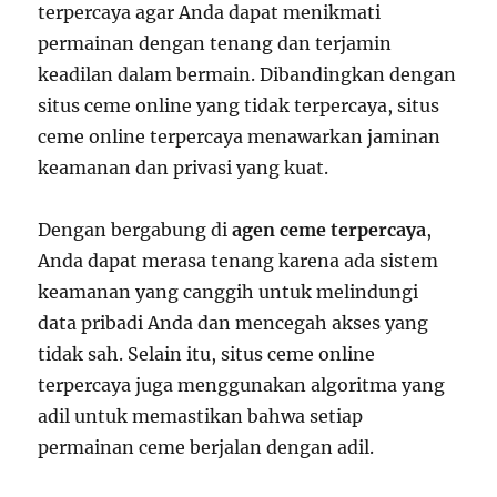
terpercaya agar Anda dapat menikmati
permainan dengan tenang dan terjamin
keadilan dalam bermain. Dibandingkan dengan
situs ceme online yang tidak terpercaya, situs
ceme online terpercaya menawarkan jaminan
keamanan dan privasi yang kuat.
Dengan bergabung di
agen ceme terpercaya
,
Anda dapat merasa tenang karena ada sistem
keamanan yang canggih untuk melindungi
data pribadi Anda dan mencegah akses yang
tidak sah. Selain itu, situs ceme online
terpercaya juga menggunakan algoritma yang
adil untuk memastikan bahwa setiap
permainan ceme berjalan dengan adil.