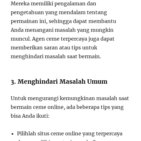
Mereka memiliki pengalaman dan
pengetahuan yang mendalam tentang
permainan ini, sehingga dapat membantu
Anda menangani masalah yang mungkin
muncul. Agen ceme terpercaya juga dapat
memberikan saran atau tips untuk
menghindari masalah saat bermain.
3. Menghindari Masalah Umum
Untuk mengurangi kemungkinan masalah saat
bermain ceme online, ada beberapa tips yang
bisa Anda ikuti:
Pilihlah situs ceme online yang terpercaya