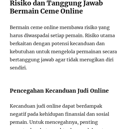
Risiko dan Tanggung Jawab
Bermain Ceme Online
Bermain ceme online membawa risiko yang
harus diwaspadai setiap pemain. Risiko utama
berkaitan dengan potensi kecanduan dan
kebutuhan untuk mengelola permainan secara
bertanggung jawab agar tidak merugikan diri
sendiri.
Pencegahan Kecanduan Judi Online
Kecanduan judi online dapat berdampak
negatif pada kehidupan finansial dan sosial
pemain. Untuk mencegahnya, penting