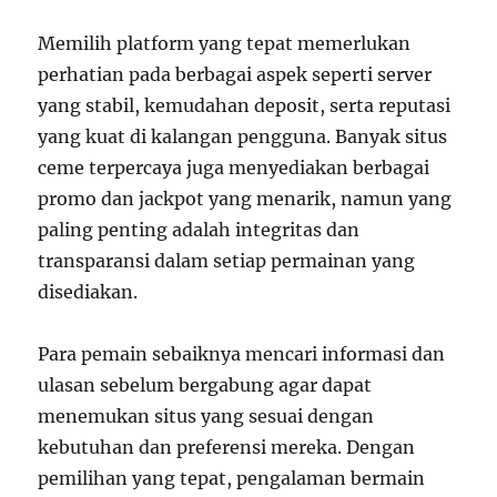
Memilih platform yang tepat memerlukan
perhatian pada berbagai aspek seperti server
yang stabil, kemudahan deposit, serta reputasi
yang kuat di kalangan pengguna. Banyak situs
ceme terpercaya juga menyediakan berbagai
promo dan jackpot yang menarik, namun yang
paling penting adalah integritas dan
transparansi dalam setiap permainan yang
disediakan.
Para pemain sebaiknya mencari informasi dan
ulasan sebelum bergabung agar dapat
menemukan situs yang sesuai dengan
kebutuhan dan preferensi mereka. Dengan
pemilihan yang tepat, pengalaman bermain