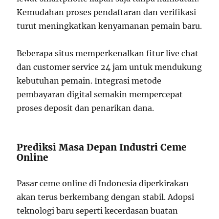
Kemudahan proses pendaftaran dan verifikasi
turut meningkatkan kenyamanan pemain baru.
Beberapa situs memperkenalkan fitur live chat
dan customer service 24 jam untuk mendukung
kebutuhan pemain. Integrasi metode
pembayaran digital semakin mempercepat
proses deposit dan penarikan dana.
Prediksi Masa Depan Industri Ceme
Online
Pasar ceme online di Indonesia diperkirakan
akan terus berkembang dengan stabil. Adopsi
teknologi baru seperti kecerdasan buatan