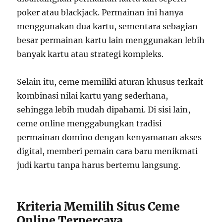
poker atau blackjack. Permainan ini hanya
menggunakan dua kartu, sementara sebagian
besar permainan kartu lain menggunakan lebih
banyak kartu atau strategi kompleks.
Selain itu, ceme memiliki aturan khusus terkait
kombinasi nilai kartu yang sederhana,
sehingga lebih mudah dipahami. Di sisi lain,
ceme online menggabungkan tradisi
permainan domino dengan kenyamanan akses
digital, memberi pemain cara baru menikmati
judi kartu tanpa harus bertemu langsung.
Kriteria Memilih Situs Ceme
Online Terpercaya