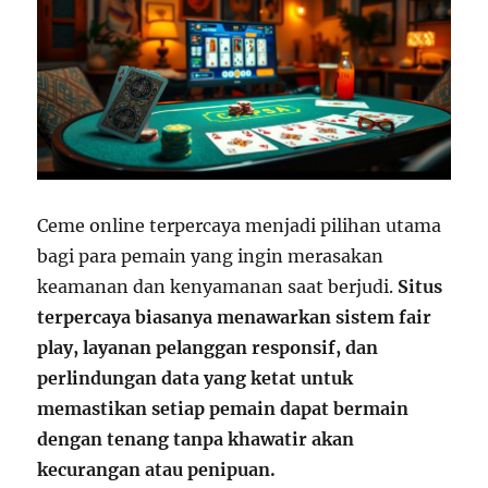
Ceme online terpercaya menjadi pilihan utama
bagi para pemain yang ingin merasakan
keamanan dan kenyamanan saat berjudi.
Situs
terpercaya biasanya menawarkan sistem fair
play, layanan pelanggan responsif, dan
perlindungan data yang ketat untuk
memastikan setiap pemain dapat bermain
dengan tenang tanpa khawatir akan
kecurangan atau penipuan.