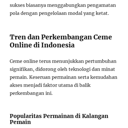
sukses biasanya menggabungkan pengamatan
pola dengan pengelolaan modal yang ketat.
Tren dan Perkembangan Ceme
Online di Indonesia
Ceme online terus menunjukkan pertumbuhan
signifikan, didorong oleh teknologi dan minat
pemain. Keseruan permainan serta kemudahan
akses menjadi faktor utama di balik
perkembangan ini.
Popularitas Permainan di Kalangan
Pemain