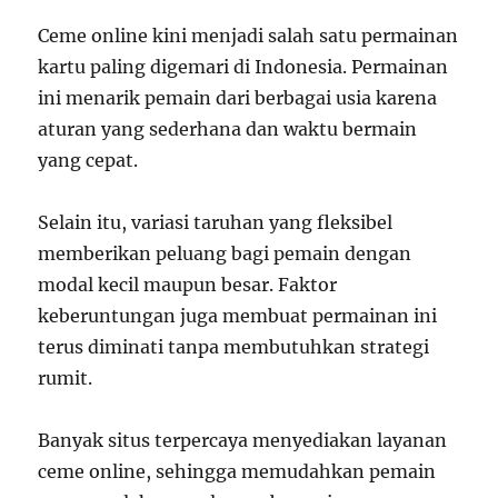
Ceme online kini menjadi salah satu permainan
kartu paling digemari di Indonesia. Permainan
ini menarik pemain dari berbagai usia karena
aturan yang sederhana dan waktu bermain
yang cepat.
Selain itu, variasi taruhan yang fleksibel
memberikan peluang bagi pemain dengan
modal kecil maupun besar. Faktor
keberuntungan juga membuat permainan ini
terus diminati tanpa membutuhkan strategi
rumit.
Banyak situs terpercaya menyediakan layanan
ceme online, sehingga memudahkan pemain