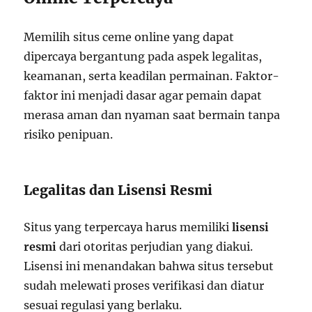
Memilih situs ceme online yang dapat
dipercaya bergantung pada aspek legalitas,
keamanan, serta keadilan permainan. Faktor-
faktor ini menjadi dasar agar pemain dapat
merasa aman dan nyaman saat bermain tanpa
risiko penipuan.
Legalitas dan Lisensi Resmi
Situs yang terpercaya harus memiliki
lisensi
resmi
dari otoritas perjudian yang diakui.
Lisensi ini menandakan bahwa situs tersebut
sudah melewati proses verifikasi dan diatur
sesuai regulasi yang berlaku.