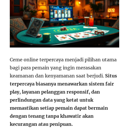
Ceme online terpercaya menjadi pilihan utama
bagi para pemain yang ingin merasakan
keamanan dan kenyamanan saat berjudi.
Situs
terpercaya biasanya menawarkan sistem fair
play, layanan pelanggan responsif, dan
perlindungan data yang ketat untuk
memastikan setiap pemain dapat bermain
dengan tenang tanpa khawatir akan
kecurangan atau penipuan.