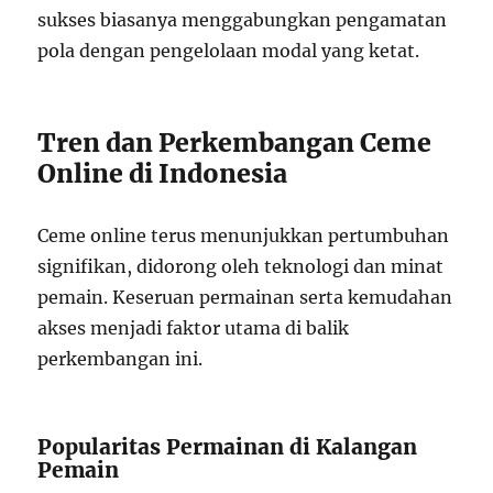
sukses biasanya menggabungkan pengamatan
pola dengan pengelolaan modal yang ketat.
Tren dan Perkembangan Ceme
Online di Indonesia
Ceme online terus menunjukkan pertumbuhan
signifikan, didorong oleh teknologi dan minat
pemain. Keseruan permainan serta kemudahan
akses menjadi faktor utama di balik
perkembangan ini.
Popularitas Permainan di Kalangan
Pemain