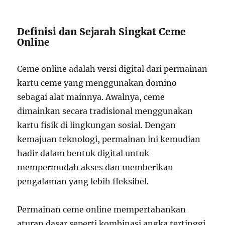
Definisi dan Sejarah Singkat Ceme
Online
Ceme online adalah versi digital dari permainan
kartu ceme yang menggunakan domino
sebagai alat mainnya. Awalnya, ceme
dimainkan secara tradisional menggunakan
kartu fisik di lingkungan sosial. Dengan
kemajuan teknologi, permainan ini kemudian
hadir dalam bentuk digital untuk
mempermudah akses dan memberikan
pengalaman yang lebih fleksibel.
Permainan ceme online mempertahankan
aturan dasar seperti kombinasi angka tertinggi