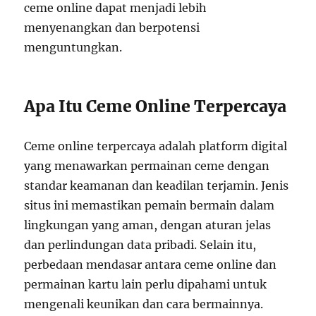
ceme online dapat menjadi lebih
menyenangkan dan berpotensi
menguntungkan.
Apa Itu Ceme Online Terpercaya
Ceme online terpercaya adalah platform digital
yang menawarkan permainan ceme dengan
standar keamanan dan keadilan terjamin. Jenis
situs ini memastikan pemain bermain dalam
lingkungan yang aman, dengan aturan jelas
dan perlindungan data pribadi. Selain itu,
perbedaan mendasar antara ceme online dan
permainan kartu lain perlu dipahami untuk
mengenali keunikan dan cara bermainnya.