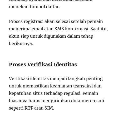
menekan tombol daftar.
Proses registrasi akan selesai setelah pemain
menerima email atau SMS konfirmasi. Saat itu,
akun siap untuk digunakan dalam tahap
berikutnya.
Proses Verifikasi Identitas
Verifikasi identitas menjadi langkah penting
untuk memastikan keamanan transaksi dan
kepatuhan situs terhadap regulasi. Pemain
biasanya harus mengirimkan dokumen resmi
seperti KTP atau SIM.