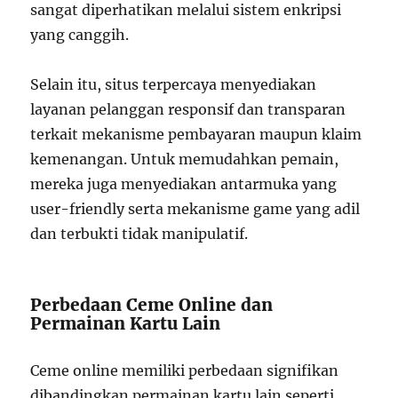
sangat diperhatikan melalui sistem enkripsi
yang canggih.
Selain itu, situs terpercaya menyediakan
layanan pelanggan responsif dan transparan
terkait mekanisme pembayaran maupun klaim
kemenangan. Untuk memudahkan pemain,
mereka juga menyediakan antarmuka yang
user-friendly serta mekanisme game yang adil
dan terbukti tidak manipulatif.
Perbedaan Ceme Online dan
Permainan Kartu Lain
Ceme online memiliki perbedaan signifikan
dibandingkan permainan kartu lain seperti