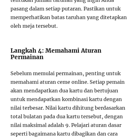
pasang dalam setiap putaran. Pastikan untuk
memperhatikan batas taruhan yang ditetapkan
oleh meja tersebut.
Langkah 4: Memahami Aturan
Permainan
Sebelum memulai permainan, penting untuk
memahami aturan ceme online. Setiap pemain
akan mendapatkan dua kartu dan bertujuan
untuk mendapatkan kombinasi kartu dengan
nilai terbesar. Nilai kartu dihitung berdasarkan
total bulatan pada dua kartu tersebut, dengan
nilai maksimal adalah 9. Pelajari aturan dasar
seperti bagaimana kartu dibagikan dan cara