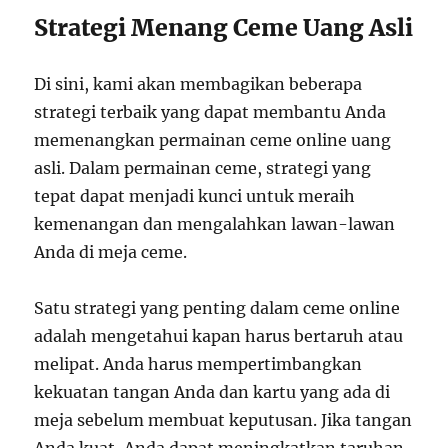
Strategi Menang Ceme Uang Asli
Di sini, kami akan membagikan beberapa
strategi terbaik yang dapat membantu Anda
memenangkan permainan ceme online uang
asli. Dalam permainan ceme, strategi yang
tepat dapat menjadi kunci untuk meraih
kemenangan dan mengalahkan lawan-lawan
Anda di meja ceme.
Satu strategi yang penting dalam ceme online
adalah mengetahui kapan harus bertaruh atau
melipat. Anda harus mempertimbangkan
kekuatan tangan Anda dan kartu yang ada di
meja sebelum membuat keputusan. Jika tangan
Anda kuat, Anda dapat meningkatkan taruhan.