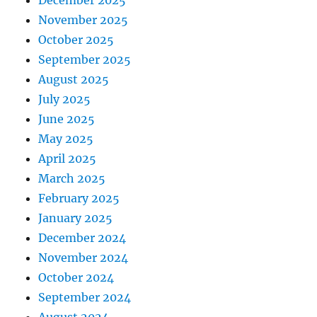
November 2025
October 2025
September 2025
August 2025
July 2025
June 2025
May 2025
April 2025
March 2025
February 2025
January 2025
December 2024
November 2024
October 2024
September 2024
August 2024