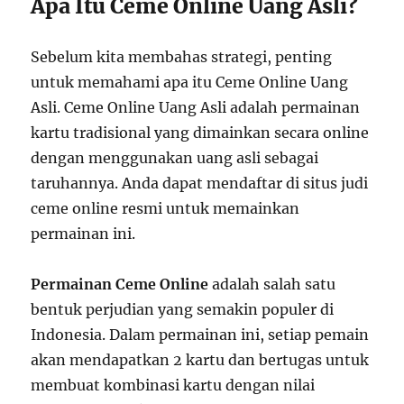
Apa Itu Ceme Online Uang Asli?
Sebelum kita membahas strategi, penting
untuk memahami apa itu Ceme Online Uang
Asli. Ceme Online Uang Asli adalah permainan
kartu tradisional yang dimainkan secara online
dengan menggunakan uang asli sebagai
taruhannya. Anda dapat mendaftar di situs judi
ceme online resmi untuk memainkan
permainan ini.
Permainan Ceme Online
adalah salah satu
bentuk perjudian yang semakin populer di
Indonesia. Dalam permainan ini, setiap pemain
akan mendapatkan 2 kartu dan bertugas untuk
membuat kombinasi kartu dengan nilai