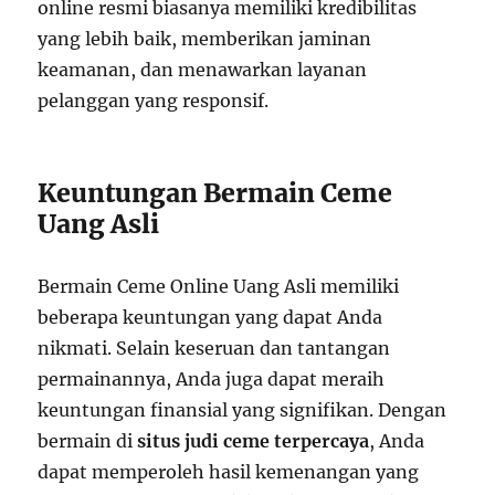
online resmi biasanya memiliki kredibilitas
yang lebih baik, memberikan jaminan
keamanan, dan menawarkan layanan
pelanggan yang responsif.
Keuntungan Bermain Ceme
Uang Asli
Bermain Ceme Online Uang Asli memiliki
beberapa keuntungan yang dapat Anda
nikmati. Selain keseruan dan tantangan
permainannya, Anda juga dapat meraih
keuntungan finansial yang signifikan. Dengan
bermain di
situs judi ceme terpercaya
, Anda
dapat memperoleh hasil kemenangan yang