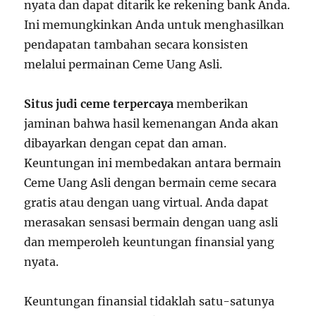
nyata dan dapat ditarik ke rekening bank Anda.
Ini memungkinkan Anda untuk menghasilkan
pendapatan tambahan secara konsisten
melalui permainan Ceme Uang Asli.
Situs judi ceme terpercaya
memberikan
jaminan bahwa hasil kemenangan Anda akan
dibayarkan dengan cepat dan aman.
Keuntungan ini membedakan antara bermain
Ceme Uang Asli dengan bermain ceme secara
gratis atau dengan uang virtual. Anda dapat
merasakan sensasi bermain dengan uang asli
dan memperoleh keuntungan finansial yang
nyata.
Keuntungan finansial tidaklah satu-satunya