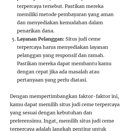
terpercaya tersebut. Pastikan mereka
memiliki metode pembayaran yang aman
dan menyediakan kemudahan dalam
penarikan dana.
Layanan Pelanggan:
Situs judi ceme
terpercaya harus menyediakan layanan
pelanggan yang responsif dan ramah.
Pastikan mereka dapat membantu kamu
dengan cepat jika ada masalah atau
pertanyaan yang perlu diatasi.
Dengan mempertimbangkan faktor-faktor ini,
kamu dapat memilih situs judi ceme terpercaya
yang sesuai dengan kebutuhan dan
preferensimu. Ingat, memilih situs judi ceme
terpercaya adalah langkah penting untuk