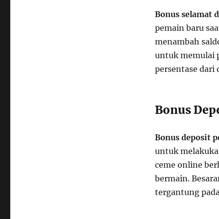
Bonus selamat 
pemain baru saa
menambah saldo
untuk memulai 
persentase dari
Bonus Depo
Bonus deposit 
untuk melakukan
ceme online ber
bermain. Besar
tergantung pada 