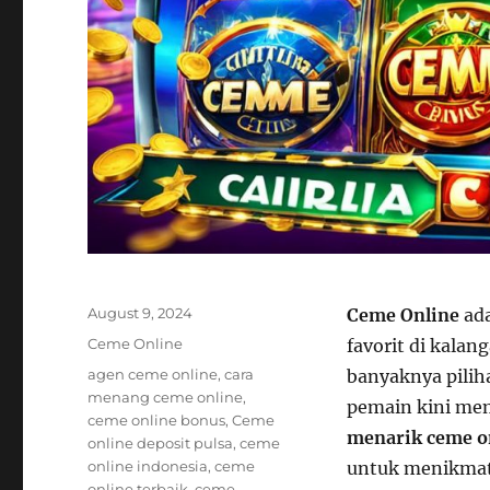
Posted
August 9, 2024
Ceme Online
ada
on
Categories
Ceme Online
favorit di kalan
Tags
agen ceme online
,
cara
banyaknya pilih
menang ceme online
,
pemain kini mem
ceme online bonus
,
Ceme
menarik ceme o
online deposit pulsa
,
ceme
online indonesia
,
ceme
untuk menikmati
online terbaik
,
ceme