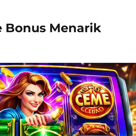
e Bonus Menarik