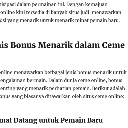
isipasi dalam permainan ini. Dengan kemajuan
online kini tersedia di banyak situs judi, menawarkan
si yang menarik untuk menarik minat pemain baru.
nis Bonus Menarik dalam Ceme
 online menawarkan berbagai jenis bonus menarik untuk
engalaman bermain. Dalam dunia ceme online, bonus
penting yang menarik perhatian pemain. Berikut adalah
bonus yang biasanya ditawarkan oleh situs ceme online:
mat Datang untuk Pemain Baru