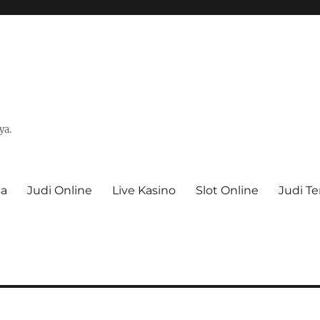
ya.
sa
Judi Online
Live Kasino
Slot Online
Judi T