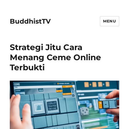
BuddhistTV
MENU
Strategi Jitu Cara
Menang Ceme Online
Terbukti