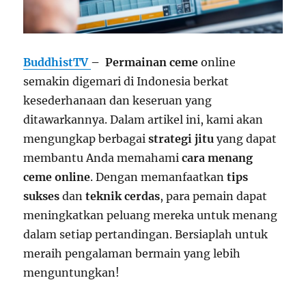
BuddhistTV
– Permainan ceme
online
semakin digemari di Indonesia berkat
kesederhanaan dan keseruan yang
ditawarkannya. Dalam artikel ini, kami akan
mengungkap berbagai
strategi jitu
yang dapat
membantu Anda memahami
cara menang
ceme online
. Dengan memanfaatkan
tips
sukses
dan
teknik cerdas
, para pemain dapat
meningkatkan peluang mereka untuk menang
dalam setiap pertandingan. Bersiaplah untuk
meraih pengalaman bermain yang lebih
menguntungkan!