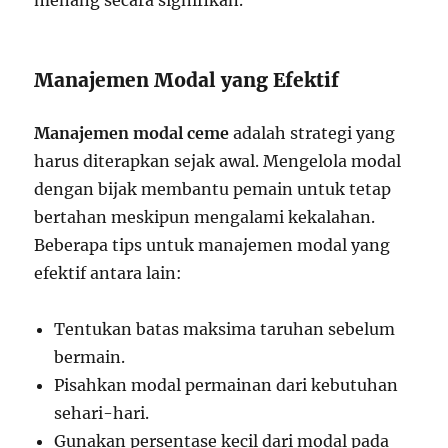
Manajemen Modal yang Efektif
Manajemen modal ceme
adalah strategi yang
harus diterapkan sejak awal. Mengelola modal
dengan bijak membantu pemain untuk tetap
bertahan meskipun mengalami kekalahan.
Beberapa tips untuk manajemen modal yang
efektif antara lain:
Tentukan batas maksima taruhan sebelum
bermain.
Pisahkan modal permainan dari kebutuhan
sehari-hari.
Gunakan persentase kecil dari modal pada