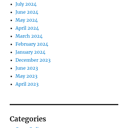
July 2024
June 2024
May 2024
April 2024
March 2024
February 2024
January 2024
December 2023
June 2023
May 2023
April 2023
Categories