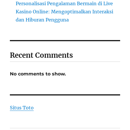
Personalisasi Pengalaman Bermain di Live
Kasino Online: Mengoptimalkan Interaksi
dan Hiburan Pengguna
Recent Comments
No comments to show.
Situs Toto