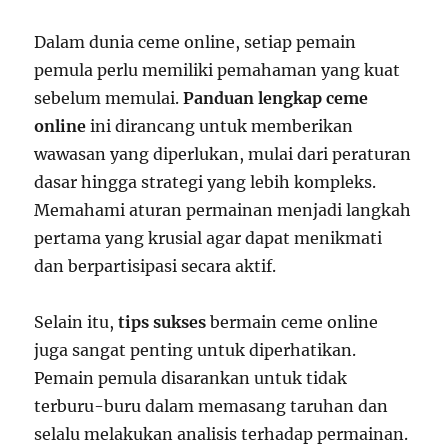
Dalam dunia ceme online, setiap pemain
pemula perlu memiliki pemahaman yang kuat
sebelum memulai.
Panduan lengkap ceme
online
ini dirancang untuk memberikan
wawasan yang diperlukan, mulai dari peraturan
dasar hingga strategi yang lebih kompleks.
Memahami aturan permainan menjadi langkah
pertama yang krusial agar dapat menikmati
dan berpartisipasi secara aktif.
Selain itu,
tips sukses
bermain ceme online
juga sangat penting untuk diperhatikan.
Pemain pemula disarankan untuk tidak
terburu-buru dalam memasang taruhan dan
selalu melakukan analisis terhadap permainan.