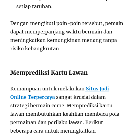
setiap taruhan.
Dengan mengikuti poin-poin tersebut, pemain
dapat memperpanjang waktu bermain dan
meningkatkan kemungkinan menang tanpa
risiko kebangkrutan.
Memprediksi Kartu Lawan
Kemampuan untuk melakukan
Situs Judi
Online Terpercaya
sangat krusial dalam
strategi bermain ceme. Memprediksi kartu
lawan membutuhkan keahlian membaca pola
permainan dan perilaku lawan. Berikut
beberapa cara untuk meningkatkan