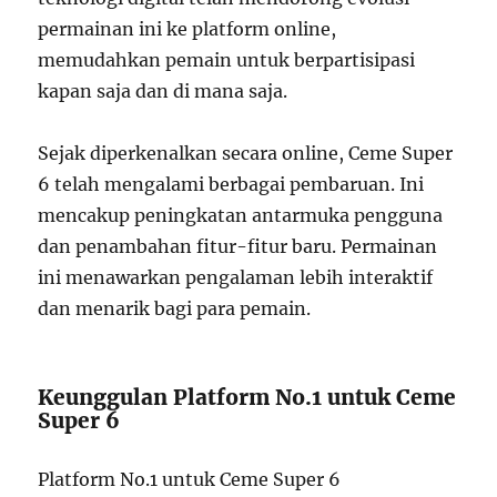
permainan ini ke platform online,
memudahkan pemain untuk berpartisipasi
kapan saja dan di mana saja.
Sejak diperkenalkan secara online, Ceme Super
6 telah mengalami berbagai pembaruan. Ini
mencakup peningkatan antarmuka pengguna
dan penambahan fitur-fitur baru. Permainan
ini menawarkan pengalaman lebih interaktif
dan menarik bagi para pemain.
Keunggulan Platform No.1 untuk Ceme
Super 6
Platform No.1 untuk Ceme Super 6