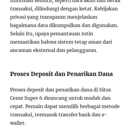
Informasi sensitif, seperti data akun dan detail
transaksi, dilindungi dengan ketat. Kebijakan
privasi yang transparan menjelaskan
bagaimana data dikumpulkan dan digunakan.
Selain itu, upaya pemantauan rutin
memastikan bahwa sistem tetap aman dari
ancaman eksternal dan pelanggaran.
Proses Deposit dan Penarikan Dana
Proses deposit dan penarikan dana di Situs
Ceme Super 6 dirancang untuk mudah dan
cepat. Pemain dapat memilih berbagai metode
transaksi, termasuk transfer bank dan e-
wallet.