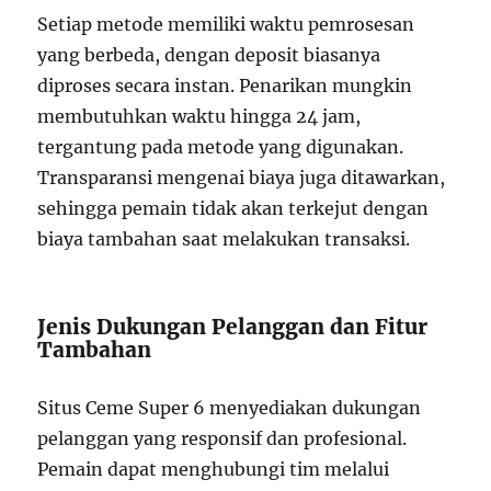
Setiap metode memiliki waktu pemrosesan
yang berbeda, dengan deposit biasanya
diproses secara instan. Penarikan mungkin
membutuhkan waktu hingga 24 jam,
tergantung pada metode yang digunakan.
Transparansi mengenai biaya juga ditawarkan,
sehingga pemain tidak akan terkejut dengan
biaya tambahan saat melakukan transaksi.
Jenis Dukungan Pelanggan dan Fitur
Tambahan
Situs Ceme Super 6 menyediakan dukungan
pelanggan yang responsif dan profesional.
Pemain dapat menghubungi tim melalui