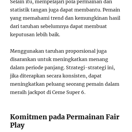
Selain itu, mempelajari pola permainan dan
statistik tangan juga dapat membantu. Pemain
yang memahami trend dan kemungkinan hasil
dari taruhan sebelumnya dapat membuat
keputusan lebih baik.
Menggunakan taruhan proporsional juga
disarankan untuk meningkatkan menang
dalam periode panjang. Strategi-strategi ini,
jika diterapkan secara konsisten, dapat
meningkatkan peluang seorang pemain dalam
meraih jackpot di Ceme Super 6.
Komitmen pada Permainan Fair
Play