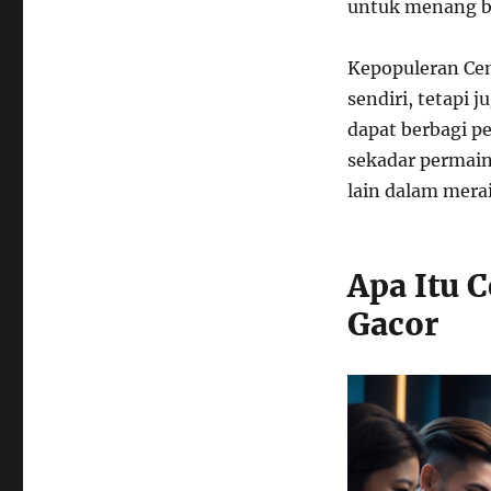
untuk menang bi
Kepopuleran Cem
sendiri, tetapi
dapat berbagi p
sekadar permain
lain dalam mer
Apa Itu 
Gacor