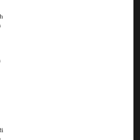
ah
n
a
di
s