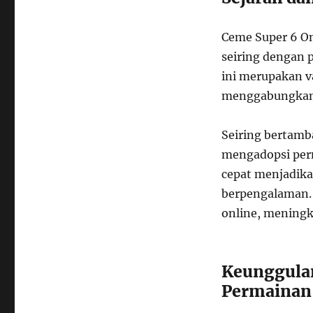
Ceme Super 6 On
seiring dengan 
ini merupakan v
menggabungkan 
Seiring bertamb
mengadopsi perm
cepat menjadika
berpengalaman. 
online, meningk
Keunggula
Permainan