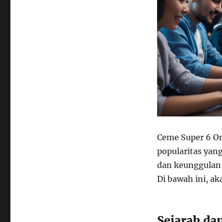
Ceme Super 6 On
popularitas yan
dan keunggulan 
Di bawah ini, ak
Sejarah da