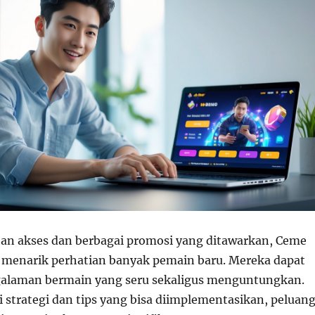
n akses dan berbagai promosi yang ditawarkan, Ceme
l menarik perhatian banyak pemain baru. Mereka dapat
alaman bermain yang seru sekaligus menguntungkan.
 strategi dan tips yang bisa diimplementasikan, peluan