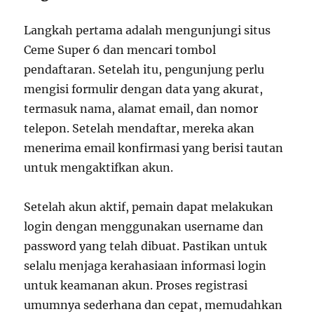
Langkah pertama adalah mengunjungi situs
Ceme Super 6 dan mencari tombol
pendaftaran. Setelah itu, pengunjung perlu
mengisi formulir dengan data yang akurat,
termasuk nama, alamat email, dan nomor
telepon. Setelah mendaftar, mereka akan
menerima email konfirmasi yang berisi tautan
untuk mengaktifkan akun.
Setelah akun aktif, pemain dapat melakukan
login dengan menggunakan username dan
password yang telah dibuat. Pastikan untuk
selalu menjaga kerahasiaan informasi login
untuk keamanan akun. Proses registrasi
umumnya sederhana dan cepat, memudahkan