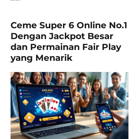
Ceme Super 6 Online No.1
Dengan Jackpot Besar
dan Permainan Fair Play
yang Menarik