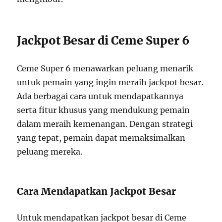
Jackpot Besar di Ceme Super 6
Ceme Super 6 menawarkan peluang menarik
untuk pemain yang ingin meraih jackpot besar.
Ada berbagai cara untuk mendapatkannya
serta fitur khusus yang mendukung pemain
dalam meraih kemenangan. Dengan strategi
yang tepat, pemain dapat memaksimalkan
peluang mereka.
Cara Mendapatkan Jackpot Besar
Untuk mendapatkan jackpot besar di Ceme