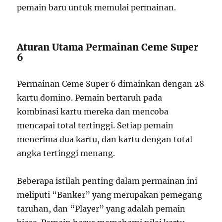
pemain baru untuk memulai permainan.
Aturan Utama Permainan Ceme Super
6
Permainan Ceme Super 6 dimainkan dengan 28
kartu domino. Pemain bertaruh pada
kombinasi kartu mereka dan mencoba
mencapai total tertinggi. Setiap pemain
menerima dua kartu, dan kartu dengan total
angka tertinggi menang.
Beberapa istilah penting dalam permainan ini
meliputi “Banker” yang merupakan pemegang
taruhan, dan “Player” yang adalah pemain