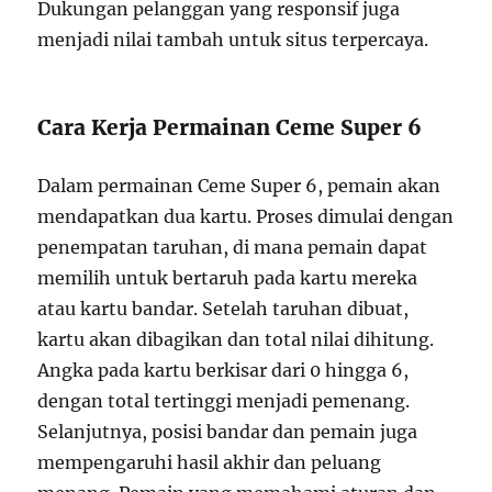
Dukungan pelanggan yang responsif juga
menjadi nilai tambah untuk situs terpercaya.
Cara Kerja Permainan Ceme Super 6
Dalam permainan Ceme Super 6, pemain akan
mendapatkan dua kartu. Proses dimulai dengan
penempatan taruhan, di mana pemain dapat
memilih untuk bertaruh pada kartu mereka
atau kartu bandar. Setelah taruhan dibuat,
kartu akan dibagikan dan total nilai dihitung.
Angka pada kartu berkisar dari 0 hingga 6,
dengan total tertinggi menjadi pemenang.
Selanjutnya, posisi bandar dan pemain juga
mempengaruhi hasil akhir dan peluang