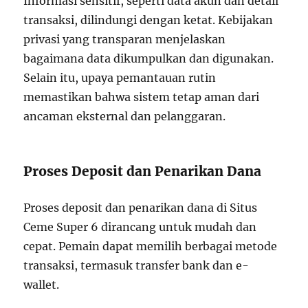
Informasi sensitif, seperti data akun dan detail
transaksi, dilindungi dengan ketat. Kebijakan
privasi yang transparan menjelaskan
bagaimana data dikumpulkan dan digunakan.
Selain itu, upaya pemantauan rutin
memastikan bahwa sistem tetap aman dari
ancaman eksternal dan pelanggaran.
Proses Deposit dan Penarikan Dana
Proses deposit dan penarikan dana di Situs
Ceme Super 6 dirancang untuk mudah dan
cepat. Pemain dapat memilih berbagai metode
transaksi, termasuk transfer bank dan e-
wallet.