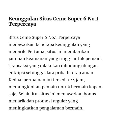
Keunggulan Situs Ceme Super 6 No.1
Terpercaya
Situs Ceme Super 6 No.1 Terpercaya
menawarkan beberapa keunggulan yang
menarik. Pertama, situs ini memberikan
jaminan keamanan yang tinggi untuk pemain.
Transaksi yang dilakukan dilindungi dengan
enkripsi sehingga data pribadi tetap aman.
Kedua, permainan ini tersedia 24 jam,
memungkinkan pemain untuk bermain kapan
saja. Selain itu, situs ini menawarkan bonus
menarik dan promosi reguler yang
meningkatkan pengalaman bermain.