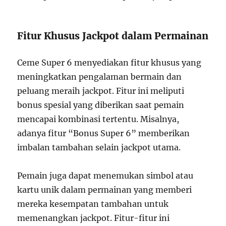
Fitur Khusus Jackpot dalam Permainan
Ceme Super 6 menyediakan fitur khusus yang
meningkatkan pengalaman bermain dan
peluang meraih jackpot. Fitur ini meliputi
bonus spesial yang diberikan saat pemain
mencapai kombinasi tertentu. Misalnya,
adanya fitur “Bonus Super 6” memberikan
imbalan tambahan selain jackpot utama.
Pemain juga dapat menemukan simbol atau
kartu unik dalam permainan yang memberi
mereka kesempatan tambahan untuk
memenangkan jackpot. Fitur-fitur ini