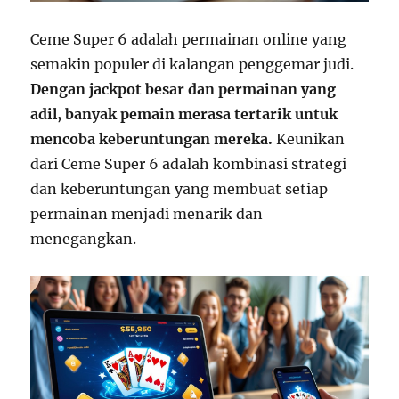
Ceme Super 6 adalah permainan online yang
semakin populer di kalangan penggemar judi.
Dengan jackpot besar dan permainan yang
adil, banyak pemain merasa tertarik untuk
mencoba keberuntungan mereka.
Keunikan
dari Ceme Super 6 adalah kombinasi strategi
dan keberuntungan yang membuat setiap
permainan menjadi menarik dan
menegangkan.