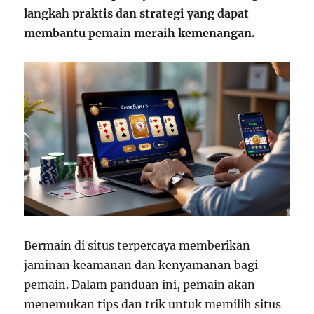
langkah praktis dan strategi yang dapat
membantu pemain meraih kemenangan.
Bermain di situs terpercaya memberikan
jaminan keamanan dan kenyamanan bagi
pemain. Dalam panduan ini, pemain akan
menemukan tips dan trik untuk memilih situs