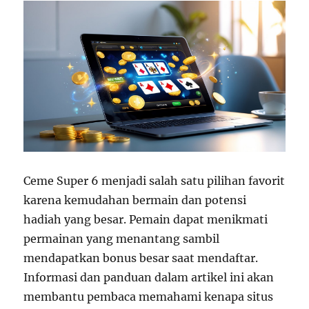
Ceme Super 6 menjadi salah satu pilihan favorit
karena kemudahan bermain dan potensi
hadiah yang besar. Pemain dapat menikmati
permainan yang menantang sambil
mendapatkan bonus besar saat mendaftar.
Informasi dan panduan dalam artikel ini akan
membantu pembaca memahami kenapa situs