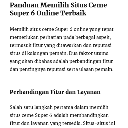
Panduan Memilih Situs Ceme
Super 6 Online Terbaik
Memilih situs ceme Super 6 online yang tepat
memerlukan perhatian pada berbagai aspek,
termasuk fitur yang ditawarkan dan reputasi
situs di kalangan pemain. Dua faktor utama
yang akan dibahas adalah perbandingan fitur
dan pentingnya reputasi serta ulasan pemain.
Perbandingan Fitur dan Layanan
Salah satu langkah pertama dalam memilih
situs ceme Super 6 adalah membandingkan
fitur dan layanan yang tersedia. Situs-situs ini