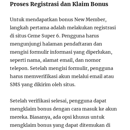
Proses Registrasi dan Klaim Bonus
Untuk mendapatkan bonus New Member,
langkah pertama adalah melakukan registrasi
di situs Ceme Super 6. Pengguna harus
mengunjungi halaman pendaftaran dan
mengisi formulir informasi yang diperlukan,
seperti nama, alamat email, dan nomor
telepon. Setelah mengisi formulir, pengguna
harus memverifikasi akun melalui email atau
SMS yang dikirim oleh situs.
Setelah verifikasi selesai, pengguna dapat
mengklaim bonus dengan cara masuk ke akun
mereka. Biasanya, ada opsi khusus untuk
mengklaim bonus yang dapat ditemukan di