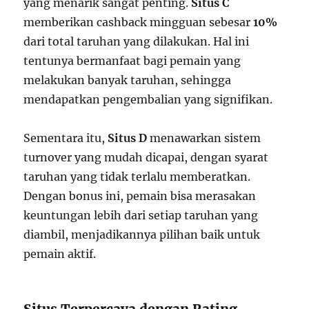
yang menarik sangat penting.
Situs C
memberikan cashback mingguan sebesar
10%
dari total taruhan yang dilakukan. Hal ini
tentunya bermanfaat bagi pemain yang
melakukan banyak taruhan, sehingga
mendapatkan pengembalian yang signifikan.
Sementara itu,
Situs D
menawarkan sistem
turnover yang mudah dicapai, dengan syarat
taruhan yang tidak terlalu memberatkan.
Dengan bonus ini, pemain bisa merasakan
keuntungan lebih dari setiap taruhan yang
diambil, menjadikannya pilihan baik untuk
pemain aktif.
Situs Terpercaya dengan Rating