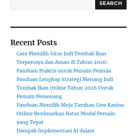
SEARCH
Recent Posts
Cara Memilih Situs Judi Tembak Ikan
Terpercaya dan Aman di Tahun 2026:
Panduan Praktis untuk Pemain Pemula
Panduan Lengkap Strategi Menang Judi
Tembak Ikan Online Tahun 2026 Untuk
Pemain Pemenang
Panduan Memilih Meja Taruhan Live Kasino
Online Berdasarkan Batas Modal Pemain
yang Tepat
Dampak Implementasi AI dalam