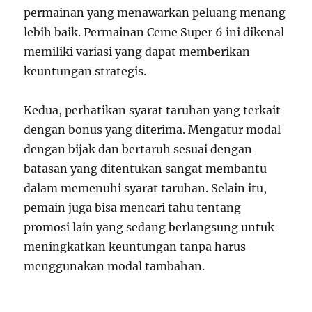
permainan yang menawarkan peluang menang
lebih baik. Permainan Ceme Super 6 ini dikenal
memiliki variasi yang dapat memberikan
keuntungan strategis.
Kedua, perhatikan syarat taruhan yang terkait
dengan bonus yang diterima. Mengatur modal
dengan bijak dan bertaruh sesuai dengan
batasan yang ditentukan sangat membantu
dalam memenuhi syarat taruhan. Selain itu,
pemain juga bisa mencari tahu tentang
promosi lain yang sedang berlangsung untuk
meningkatkan keuntungan tanpa harus
menggunakan modal tambahan.