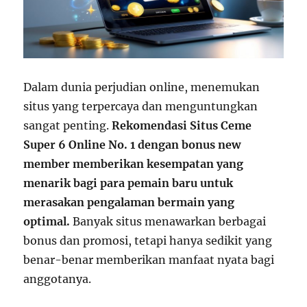
Dalam dunia perjudian online, menemukan
situs yang terpercaya dan menguntungkan
sangat penting.
Rekomendasi Situs Ceme
Super 6 Online No. 1 dengan bonus new
member memberikan kesempatan yang
menarik bagi para pemain baru untuk
merasakan pengalaman bermain yang
optimal.
Banyak situs menawarkan berbagai
bonus dan promosi, tetapi hanya sedikit yang
benar-benar memberikan manfaat nyata bagi
anggotanya.