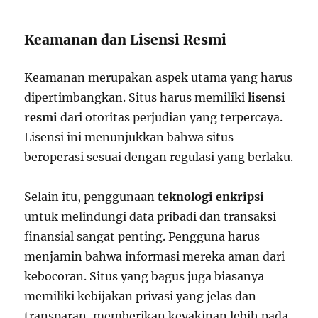
Keamanan dan Lisensi Resmi
Keamanan merupakan aspek utama yang harus
dipertimbangkan. Situs harus memiliki
lisensi
resmi
dari otoritas perjudian yang terpercaya.
Lisensi ini menunjukkan bahwa situs
beroperasi sesuai dengan regulasi yang berlaku.
Selain itu, penggunaan
teknologi enkripsi
untuk melindungi data pribadi dan transaksi
finansial sangat penting. Pengguna harus
menjamin bahwa informasi mereka aman dari
kebocoran. Situs yang bagus juga biasanya
memiliki kebijakan privasi yang jelas dan
transparan, memberikan keyakinan lebih pada