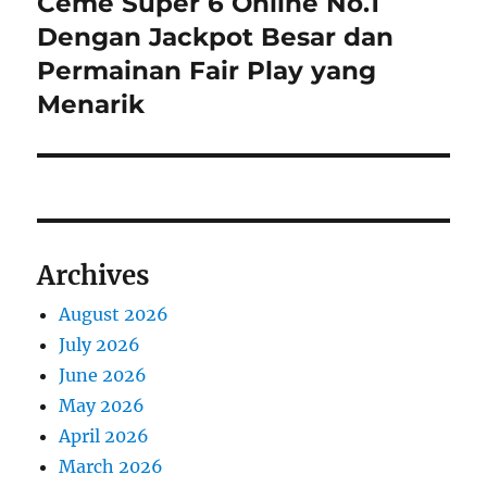
Ceme Super 6 Online No.1
Next
post:
Dengan Jackpot Besar dan
Permainan Fair Play yang
Menarik
Archives
August 2026
July 2026
June 2026
May 2026
April 2026
March 2026