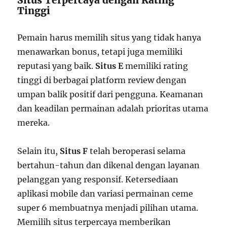
Tinggi
Pemain harus memilih situs yang tidak hanya
menawarkan bonus, tetapi juga memiliki
reputasi yang baik.
Situs E
memiliki rating
tinggi di berbagai platform review dengan
umpan balik positif dari pengguna. Keamanan
dan keadilan permainan adalah prioritas utama
mereka.
Selain itu,
Situs F
telah beroperasi selama
bertahun-tahun dan dikenal dengan layanan
pelanggan yang responsif. Ketersediaan
aplikasi mobile dan variasi permainan ceme
super 6 membuatnya menjadi pilihan utama.
Memilih situs terpercaya memberikan