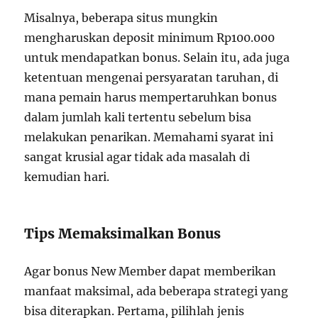
Misalnya, beberapa situs mungkin
mengharuskan deposit minimum Rp100.000
untuk mendapatkan bonus. Selain itu, ada juga
ketentuan mengenai persyaratan taruhan, di
mana pemain harus mempertaruhkan bonus
dalam jumlah kali tertentu sebelum bisa
melakukan penarikan. Memahami syarat ini
sangat krusial agar tidak ada masalah di
kemudian hari.
Tips Memaksimalkan Bonus
Agar bonus New Member dapat memberikan
manfaat maksimal, ada beberapa strategi yang
bisa diterapkan. Pertama, pilihlah jenis