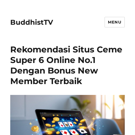
BuddhistTV
MENU
Rekomendasi Situs Ceme
Super 6 Online No.1
Dengan Bonus New
Member Terbaik