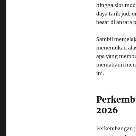
hingga slot mod
daya tarik judi 
besar di antara 
Sambil menjelaj
menemukan alasa
apa yang membua
memahami mengap
ini.
Perkemba
2026
Perkembangan j