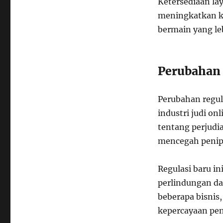
Ketersediaan la
meningkatkan k
bermain yang le
Perubahan
Perubahan regul
industri judi on
tentang perjudi
mencegah penip
Regulasi baru in
perlindungan d
beberapa bisnis
kepercayaan pen