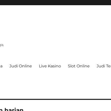
ya.
sa
Judi Online
Live Kasino
Slot Online
Judi T
in harian