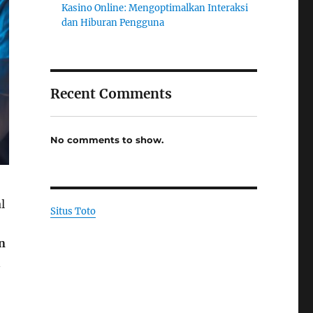
Kasino Online: Mengoptimalkan Interaksi
dan Hiburan Pengguna
Recent Comments
No comments to show.
l
Situs Toto
n
n