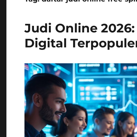
Judi Online 2026
Digital Terpopuler