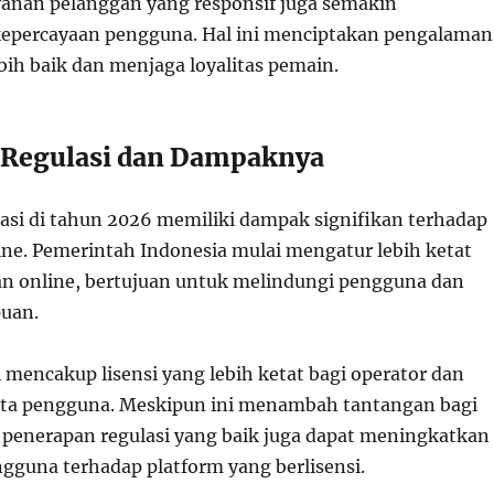
yanan pelanggan yang responsif juga semakin
epercayaan pengguna. Hal ini menciptakan pengalaman
bih baik dan menjaga loyalitas pemain.
 Regulasi dan Dampaknya
asi di tahun 2026 memiliki dampak signifikan terhadap
line. Pemerintah Indonesia mulai mengatur lebih ketat
an online, bertujuan untuk melindungi pengguna dan
uan.
i mencakup lisensi yang lebih ketat bagi operator dan
ata pengguna. Meskipun ini menambah tantangan bagi
, penerapan regulasi yang baik juga dapat meningkatkan
gguna terhadap platform yang berlisensi.