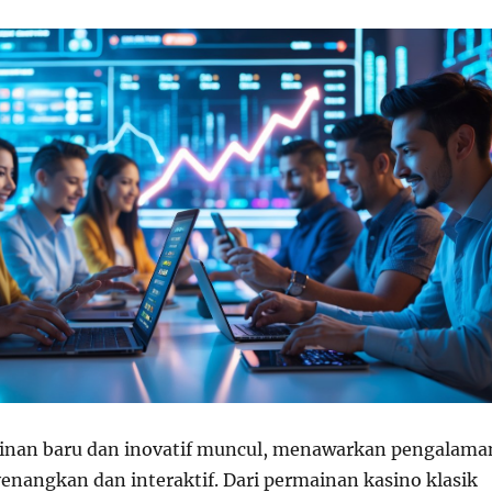
inan baru dan inovatif muncul, menawarkan pengalama
enangkan dan interaktif. Dari permainan kasino klasik