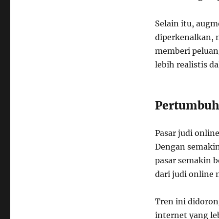
Selain itu, augm
diperkenalkan, 
memberi peluang
lebih realistis d
Pertumbuha
Pasar judi onli
Dengan semakin 
pasar semakin b
dari judi online
Tren ini didor
internet yang l