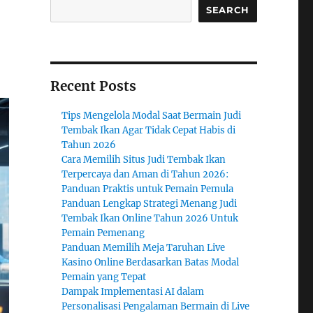
SEARCH
Recent Posts
Tips Mengelola Modal Saat Bermain Judi
Tembak Ikan Agar Tidak Cepat Habis di
Tahun 2026
Cara Memilih Situs Judi Tembak Ikan
Terpercaya dan Aman di Tahun 2026:
Panduan Praktis untuk Pemain Pemula
Panduan Lengkap Strategi Menang Judi
Tembak Ikan Online Tahun 2026 Untuk
Pemain Pemenang
Panduan Memilih Meja Taruhan Live
Kasino Online Berdasarkan Batas Modal
Pemain yang Tepat
Dampak Implementasi AI dalam
Personalisasi Pengalaman Bermain di Live