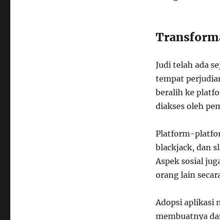
Transforma
Judi telah ada s
tempat perjudia
beralih ke plat
diakses oleh pe
Platform-platfo
blackjack, dan 
Aspek sosial ju
orang lain secar
Adopsi aplikasi 
membuatnya dapa