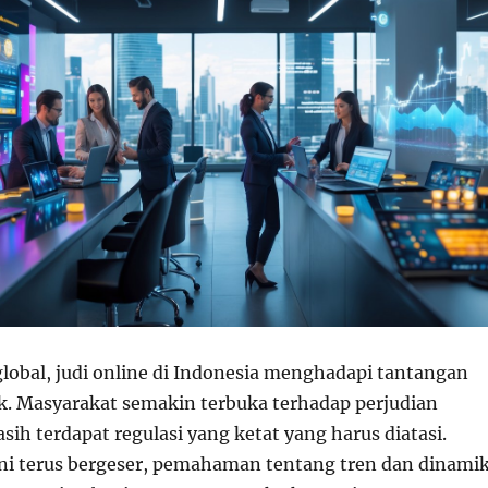
lobal, judi online di Indonesia menghadapi tantangan
k. Masyarakat semakin terbuka terhadap perjudian
masih terdapat regulasi yang ketat yang harus diatasi.
 ini terus bergeser, pemahaman tentang tren dan dinami