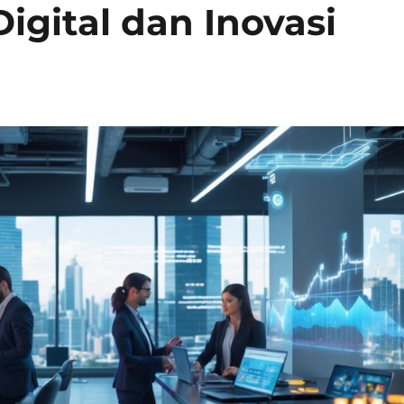
Digital dan Inovasi