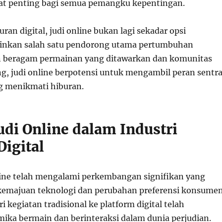
at penting bagi semua pemangku kepentingan.
ran digital, judi online bukan lagi sekadar opsi
inkan salah satu pendorong utama pertumbuhan
n beragam permainan yang ditawarkan dan komunitas
, judi online berpotensi untuk mengambil peran sentra
g menikmati hiburan.
udi Online dalam Industri
Digital
nline telah mengalami perkembangan signifikan yang
kemajuan teknologi dan perubahan preferensi konsumen
i kegiatan tradisional ke platform digital telah
ka bermain dan berinteraksi dalam dunia perjudian.