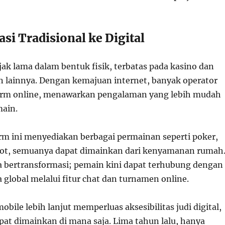
si Tradisional ke Digital
ejak lama dalam bentuk fisik, terbatas pada kasino dan
n lainnya. Dengan kemajuan internet, banyak operator
form online, menawarkan pengalaman yang lebih mudah
main.
rm ini menyediakan berbagai permainan seperti poker,
slot, semuanya dapat dimainkan dari kenyamanan rumah
ga bertransformasi; pemain kini dapat terhubung dengan
a global melalui fitur chat dan turnamen online.
mobile lebih lanjut memperluas aksesibilitas judi digital,
t dimainkan di mana saja. Lima tahun lalu, hanya