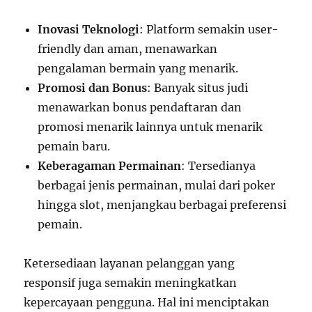
Inovasi Teknologi
: Platform semakin user-
friendly dan aman, menawarkan
pengalaman bermain yang menarik.
Promosi dan Bonus
: Banyak situs judi
menawarkan bonus pendaftaran dan
promosi menarik lainnya untuk menarik
pemain baru.
Keberagaman Permainan
: Tersedianya
berbagai jenis permainan, mulai dari poker
hingga slot, menjangkau berbagai preferensi
pemain.
Ketersediaan layanan pelanggan yang
responsif juga semakin meningkatkan
kepercayaan pengguna. Hal ini menciptakan