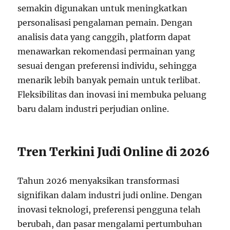
semakin digunakan untuk meningkatkan
personalisasi pengalaman pemain. Dengan
analisis data yang canggih, platform dapat
menawarkan rekomendasi permainan yang
sesuai dengan preferensi individu, sehingga
menarik lebih banyak pemain untuk terlibat.
Fleksibilitas dan inovasi ini membuka peluang
baru dalam industri perjudian online.
Tren Terkini Judi Online di 2026
Tahun 2026 menyaksikan transformasi
signifikan dalam industri judi online. Dengan
inovasi teknologi, preferensi pengguna telah
berubah, dan pasar mengalami pertumbuhan