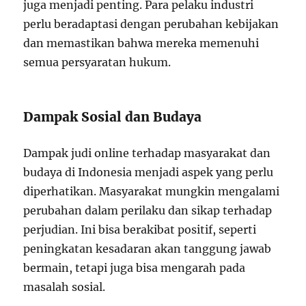
juga menjadi penting. Para pelaku industri
perlu beradaptasi dengan perubahan kebijakan
dan memastikan bahwa mereka memenuhi
semua persyaratan hukum.
Dampak Sosial dan Budaya
Dampak judi online terhadap masyarakat dan
budaya di Indonesia menjadi aspek yang perlu
diperhatikan. Masyarakat mungkin mengalami
perubahan dalam perilaku dan sikap terhadap
perjudian. Ini bisa berakibat positif, seperti
peningkatan kesadaran akan tanggung jawab
bermain, tetapi juga bisa mengarah pada
masalah sosial.