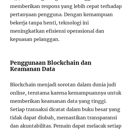
memberikan respons yang lebih cepat terhadap
pertanyaan pengguna. Dengan kemampuan
bekerja tanpa henti, teknologi ini
meningkatkan efisiensi operasional dan
kepuasan pelanggan.
Penggunaan Blockchain dan
Keamanan Data
Blockchain menjadi sorotan dalam dunia judi
online, terutama karena kemampuannya untuk
memberikan keamanan data yang tinggi.
Setiap transaksi dicatat dalam buku besar yang
tidak dapat diubah, memastikan transparansi
dan akuntabilitas. Pemain dapat melacak setiap