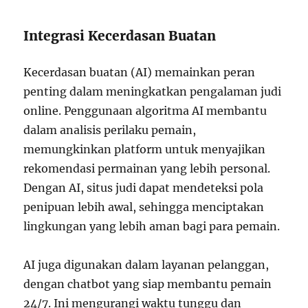
Integrasi Kecerdasan Buatan
Kecerdasan buatan (AI) memainkan peran
penting dalam meningkatkan pengalaman judi
online. Penggunaan algoritma AI membantu
dalam analisis perilaku pemain,
memungkinkan platform untuk menyajikan
rekomendasi permainan yang lebih personal.
Dengan AI, situs judi dapat mendeteksi pola
penipuan lebih awal, sehingga menciptakan
lingkungan yang lebih aman bagi para pemain.
AI juga digunakan dalam layanan pelanggan,
dengan chatbot yang siap membantu pemain
24/7. Ini mengurangi waktu tunggu dan