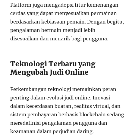
Platform juga mengadopsi fitur kemenangan
cerdas yang dapat menyesuaikan permainan
berdasarkan kebiasaan pemain. Dengan begitu,
pengalaman bermain menjadi lebih
disesuaikan dan menarik bagi pengguna.
Teknologi Terbaru yang
Mengubah Judi Online
Perkembangan teknologi memainkan peran
penting dalam evolusi judi online. Inovasi
dalam kecerdasan buatan, realitas virtual, dan
sistem pembayaran berbasis blockchain sedang
meredefinisi pengalaman pengguna dan
keamanan dalam perjudian daring.