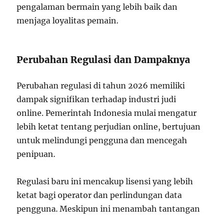
pengalaman bermain yang lebih baik dan
menjaga loyalitas pemain.
Perubahan Regulasi dan Dampaknya
Perubahan regulasi di tahun 2026 memiliki
dampak signifikan terhadap industri judi
online. Pemerintah Indonesia mulai mengatur
lebih ketat tentang perjudian online, bertujuan
untuk melindungi pengguna dan mencegah
penipuan.
Regulasi baru ini mencakup lisensi yang lebih
ketat bagi operator dan perlindungan data
pengguna. Meskipun ini menambah tantangan