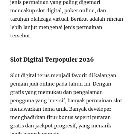
jenis permainan yang paling digemari
mencakup slot digital, poker online, dan
taruhan olahraga virtual. Berikut adalah rincian
lebih lanjut mengenai jenis permainan
tersebut.
Slot Digital Terpopuler 2026
Slot digital terus menjadi favorit di kalangan
pemain judi online pada tahun ini. Dengan
grafis yang memukau dan pengalaman
pengguna yang imersif, banyak permainan slot
menawarkan tema unik. Banyak developer
menghadirkan fitur bonus seperti putaran
gratis dan jackpot progresif, yang menarik
lebih banyak pemain.