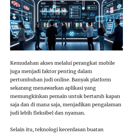
Kemudahan akses melalui perangkat mobile
juga menjadi faktor penting dalam
pertumbuhan judi online. Banyak platform
sekarang menawarkan aplikasi yang
memungkinkan pemain untuk bertaruh kapan
saja dan di mana saja, menjadikan pengalaman
judi lebih fleksibel dan nyaman.
Selain itu, teknologi kecerdasan buatan