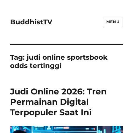
BuddhistTV
MENU
Tag:
judi online sportsbook
odds tertinggi
Judi Online 2026: Tren
Permainan Digital
Terpopuler Saat Ini