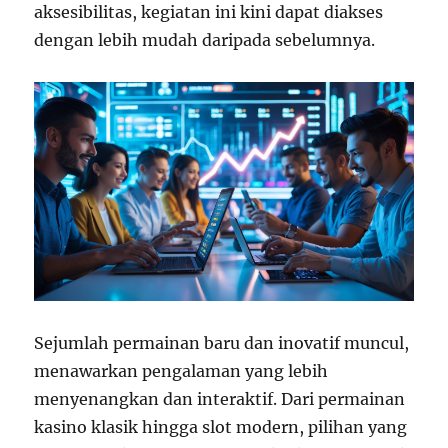
aksesibilitas, kegiatan ini kini dapat diakses
dengan lebih mudah daripada sebelumnya.
Sejumlah permainan baru dan inovatif muncul,
menawarkan pengalaman yang lebih
menyenangkan dan interaktif. Dari permainan
kasino klasik hingga slot modern, pilihan yang