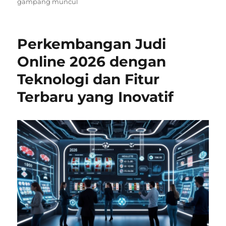
gampang muncul
Perkembangan Judi
Online 2026 dengan
Teknologi dan Fitur
Terbaru yang Inovatif