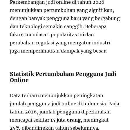
Perkembangan judi online di tahun 2026
menunjukkan pertumbuhan yang signifikan,
dengan banyak pengguna baru yang bergabung
dan teknologi semakin canggih. Beberapa
faktor mendasari popularitas ini dan
perubahan regulasi yang mengatur industri
juga memperlihatkan dampak yang besar.
Statistik Pertumbuhan Pengguna Judi
Online
Data terbaru menunjukkan peningkatan
jumlah pengguna judi online di Indonesia. Pada
tahun 2026, jumlah pengguna diperkirakan
mencapai sekitar
15 juta orang
, meningkat
25%
dibandingkan tahun sebelumnya.