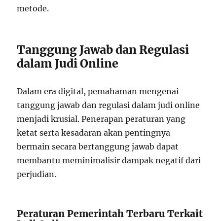
metode.
Tanggung Jawab dan Regulasi
dalam Judi Online
Dalam era digital, pemahaman mengenai
tanggung jawab dan regulasi dalam judi online
menjadi krusial. Penerapan peraturan yang
ketat serta kesadaran akan pentingnya
bermain secara bertanggung jawab dapat
membantu meminimalisir dampak negatif dari
perjudian.
Peraturan Pemerintah Terbaru Terkait