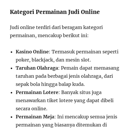
Kategori Permainan Judi Online
Judi online terdiri dari beragam kategori
permainan, mencakup berikut ini:
Kasino Online
: Termasuk permainan seperti
poker, blackjack, dan mesin slot.
Taruhan Olahraga
: Pemain dapat memasang
taruhan pada berbagai jenis olahraga, dari
sepak bola hingga balap kuda.
Permainan Lotere
: Banyak situs juga
menawarkan tiket lotere yang dapat dibeli
secara online.
Permainan Meja
: Ini mencakup semua jenis
permainan yang biasanya ditemukan di