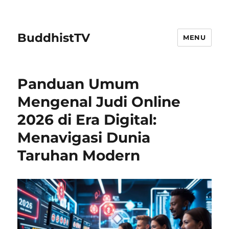
BuddhistTV
MENU
Panduan Umum
Mengenal Judi Online
2026 di Era Digital:
Menavigasi Dunia
Taruhan Modern