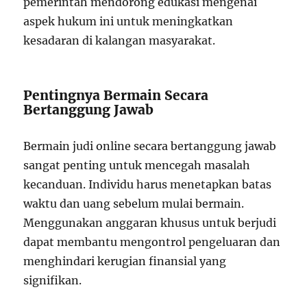
pemerintah mendorong edukasi mengenai
aspek hukum ini untuk meningkatkan
kesadaran di kalangan masyarakat.
Pentingnya Bermain Secara
Bertanggung Jawab
Bermain judi online secara bertanggung jawab
sangat penting untuk mencegah masalah
kecanduan. Individu harus menetapkan batas
waktu dan uang sebelum mulai bermain.
Menggunakan anggaran khusus untuk berjudi
dapat membantu mengontrol pengeluaran dan
menghindari kerugian finansial yang
signifikan.