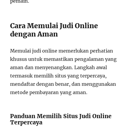
pemain.
Cara Memulai Judi Online
dengan Aman
Memulai judi online memerlukan perhatian
khusus untuk memastikan pengalaman yang
aman dan menyenangkan. Langkah awal
termasuk memilih situs yang terpercaya,
mendaftar dengan benar, dan menggunakan
metode pembayaran yang aman.
Panduan Memilih Situs Judi Online
Terpercaya