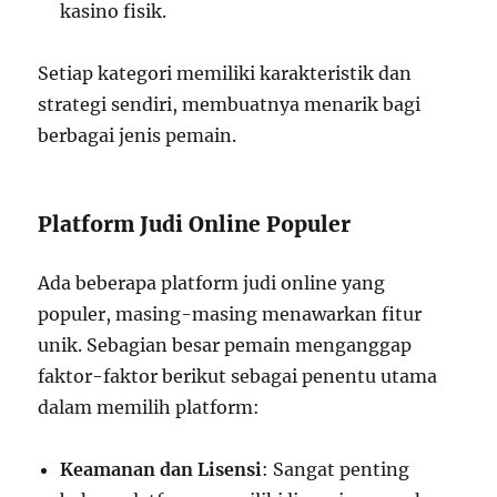
kasino fisik.
Setiap kategori memiliki karakteristik dan
strategi sendiri, membuatnya menarik bagi
berbagai jenis pemain.
Platform Judi Online Populer
Ada beberapa platform judi online yang
populer, masing-masing menawarkan fitur
unik. Sebagian besar pemain menganggap
faktor-faktor berikut sebagai penentu utama
dalam memilih platform:
Keamanan dan Lisensi
: Sangat penting