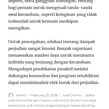
depresi, serta gangguan hubungan. Penting
bagi pemain untuk mengenali tanda-tanda
awal kecanduan, seperti keinginan yang tidak
terkendali untuk bermain meskipun
merugikan.
Untuk pencegahan, edukasi tentang dampak
perjudian sangat krusial. Banyak organisasi
menawarkan sumber daya untuk membantu
individu yang berjuang dengan kecanduan.
Mengadopsi pendekatan proaktif melalui
dukungan komunitas dan program rehabilitasi
dapat meminimalisir efek buruk dari perjudian.
Author
Posted
Categories
Tags
admin
February 21, 2026
Judi Online
daftar
on
judi online free spin harian
,
judi online 24 jam non stop
terpercaya
,
judi online langsung bayar tanpa pending
,