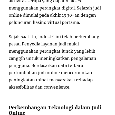
aktivitas serupa yang dapat diakses
menggunakan perangkat digital. Sejarah judi
online dimulai pada akhir 1990-an dengan
peluncuran kasino virtual pertama.
Sejak saat itu, industri ini telah berkembang
pesat. Penyedia layanan judi mulai
menggunakan perangkat lunak yang lebih
canggih untuk meningkatkan pengalaman
pengguna. Berdasarkan data terbaru,
pertumbuhan judi online mencerminkan
peningkatan minat masyarakat terhadap
aksesibilitas dan convenience.
Perkembangan Teknologi dalam Judi
Online