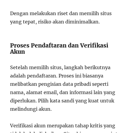
Dengan melakukan riset dan memilih situs
yang tepat, risiko akan diminimalkan.
Proses Pendaftaran dan Verifikasi
Akun
Setelah memilih situs, langkah berikutnya
adalah pendaftaran. Proses ini biasanya
melibatkan pengisian data pribadi seperti
nama, alamat email, dan informasi lain yang
diperlukan. Pilih kata sandi yang kuat untuk
melindungi akun.
Verifikasi akun merupakan tahap kritis yang