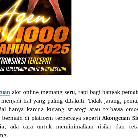
cuan
slot online memang seru, tapi bagi banyak pemai
menjadi hal yang paling ditakuti. Tidak jarang, pema
al hanya karena kurang strategi atau terbawa emos
 bermain di platform terpercaya seperti
Akongcuan Sl
ia
, ada cara untuk meminimalkan risiko dan tet
ng.