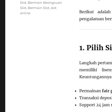
Slot
,
Bermain Akongcuan
Slot
,
Bermain Slot
,
slot
Berikut adala
online
pengalaman ber
1. Pilih 
Langkah pertama
memiliki lise
Keuntungannya
Permainan
fair 
Transaksi depos
Support 24 jam