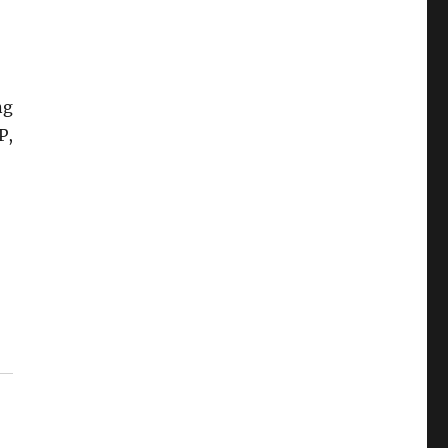
ng
P,