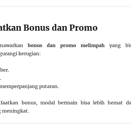
atkan Bonus dan Promo
enawarkan
bonus dan promo melimpah
yang bi
rangi kerugian:
ber.
.
 memperpanjang putaran.
aatkan bonus, modal bermain bisa lebih hemat d
 meningkat.