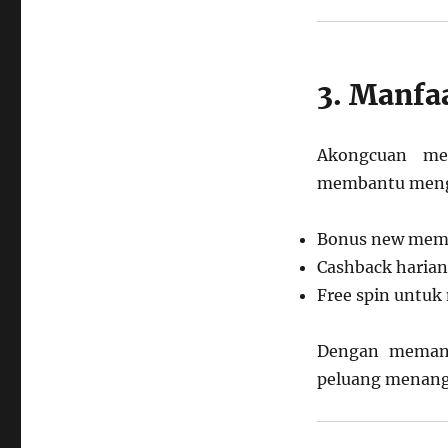
3. Manfa
Akongcuan m
membantu mengu
Bonus new mem
Cashback harian
Free spin untuk
Dengan memanf
peluang menang