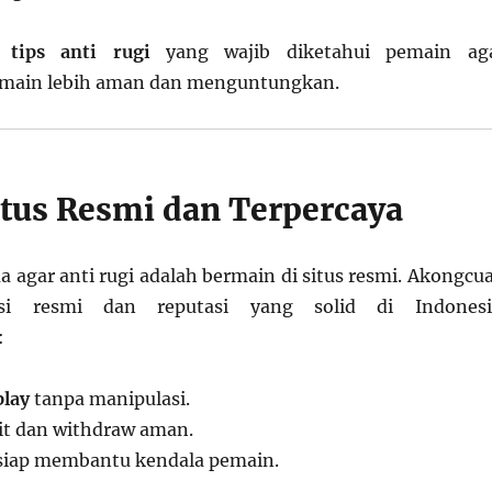
h
tips anti rugi
yang wajib diketahui pemain ag
main lebih aman dan menguntungkan.
Situs Resmi dan Terpercaya
 agar anti rugi adalah bermain di situs resmi. Akongcu
nsi resmi dan reputasi yang solid di Indonesi
:
play
tanpa manipulasi.
it dan withdraw aman.
 siap membantu kendala pemain.