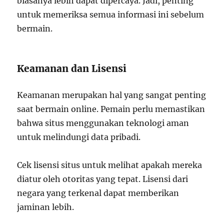
biasanya lebih dapat dipercaya. Jadi, penting
untuk memeriksa semua informasi ini sebelum
bermain.
Keamanan dan Lisensi
Keamanan merupakan hal yang sangat penting
saat bermain online. Pemain perlu memastikan
bahwa situs menggunakan teknologi aman
untuk melindungi data pribadi.
Cek lisensi situs untuk melihat apakah mereka
diatur oleh otoritas yang tepat. Lisensi dari
negara yang terkenal dapat memberikan
jaminan lebih.