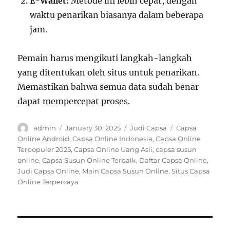
E-Wallet:
Metode ini lebih cepat, dengan
waktu penarikan biasanya dalam beberapa
jam.
Pemain harus mengikuti langkah-langkah
yang ditentukan oleh situs untuk penarikan.
Memastikan bahwa semua data sudah benar
dapat mempercepat proses.
Author
Posted
Categories
Tags
admin
January 30, 2025
Judi Capsa
Capsa
on
Online Android
,
Capsa Online Indonesia
,
Capsa Online
Terpopuler 2025
,
Capsa Online Uang Asli
,
capsa susun
online
,
Capsa Susun Online Terbaik
,
Daftar Capsa Online
,
Judi Capsa Online
,
Main Capsa Susun Online
,
Situs Capsa
Online Terpercaya
Post