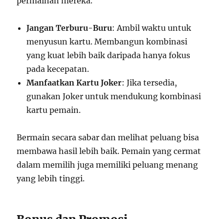
permainan mereka.
Jangan Terburu-Buru
: Ambil waktu untuk
menyusun kartu. Membangun kombinasi
yang kuat lebih baik daripada hanya fokus
pada kecepatan.
Manfaatkan Kartu Joker
: Jika tersedia,
gunakan Joker untuk mendukung kombinasi
kartu pemain.
Bermain secara sabar dan melihat peluang bisa
membawa hasil lebih baik. Pemain yang cermat
dalam memilih juga memiliki peluang menang
yang lebih tinggi.