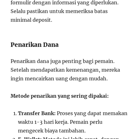
formulir dengan informasi yang diperlukan.
Selalu pastikan untuk memeriksa batas
minimal deposit.
Penarikan Dana
Penarikan dana juga penting bagi pemain.
Setelah mendapatkan kemenangan, mereka
ingin mencairkan uang dengan mudah.
Metode penarikan yang sering dipakai:
Transfer Bank:
Proses yang dapat memakan
waktu 1-3 hari kerja. Pemain perlu
mengecek biaya tambahan.