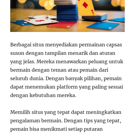
Berbagai situs menyediakan permainan capsas
susun dengan tampilan menarik dan aturan
yang jelas. Mereka menawarkan peluang untuk
bermain dengan teman atau pemain dari
seluruh dunia. Dengan banyak pilihan, pemain
dapat menemukan platform yang paling sesuai
dengan kebutuhan mereka.
Memilih situs yang tepat dapat meningkatkan
pengalaman bermain. Dengan tips yang tepat,
pemain bisa menikmati setiap putaran