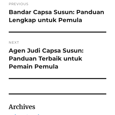
PREVIOUS
navigation
Bandar Capsa Susun: Panduan
Previous
post:
Lengkap untuk Pemula
NEXT
Agen Judi Capsa Susun:
Next
post:
Panduan Terbaik untuk
Pemain Pemula
Archives