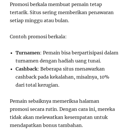
Promosi berkala membuat pemain tetap
tertarik. Situs sering memberikan penawaran
setiap minggu atau bulan.
Contoh promosi berkala:
Turnamen
: Pemain bisa berpartisipasi dalam
turnamen dengan hadiah uang tunai.
Cashback
: Beberapa situs menawarkan
cashback pada kekalahan, misalnya, 10%
dari total kerugian.
Pemain sebaiknya memeriksa halaman
promosi secara rutin. Dengan cara ini, mereka
tidak akan melewatkan kesempatan untuk
mendapatkan bonus tambahan.