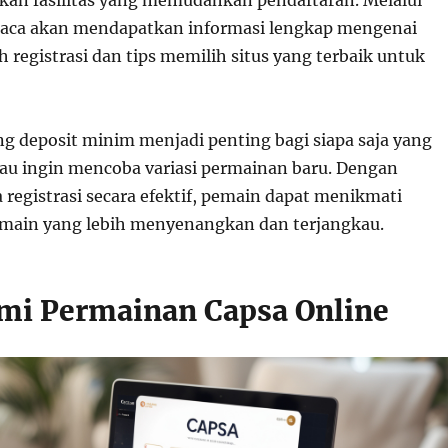
mbaca akan mendapatkan informasi lengkap mengenai
registrasi dan tips memilih situs yang terbaik untuk
ng deposit minim menjadi penting bagi siapa saja yang
au ingin mencoba variasi permainan baru. Dengan
 registrasi secara efektif, pemain dapat menikmati
main yang lebih menyenangkan dan terjangkau.
i Permainan Capsa Online