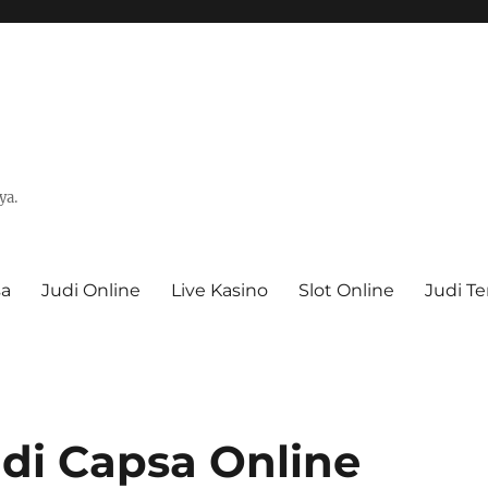
ya.
sa
Judi Online
Live Kasino
Slot Online
Judi T
udi Capsa Online