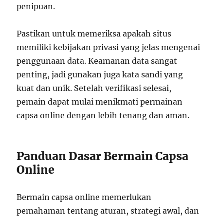
penipuan.
Pastikan untuk memeriksa apakah situs
memiliki kebijakan privasi yang jelas mengenai
penggunaan data. Keamanan data sangat
penting, jadi gunakan juga kata sandi yang
kuat dan unik. Setelah verifikasi selesai,
pemain dapat mulai menikmati permainan
capsa online dengan lebih tenang dan aman.
Panduan Dasar Bermain Capsa
Online
Bermain capsa online memerlukan
pemahaman tentang aturan, strategi awal, dan