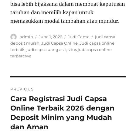
bisa lebih bijaksana dalam membuat keputusan
taruhan dan memilih kapan untuk
memasukkan modal tambahan atau mundur.
Author
Posted
Categories
Tags
admin
June 1, 2026
Judi Capsa
judi capsa
on
deposit murah
,
Judi Capsa Online
,
Judi capsa online
terbaik
,
judi capsa uang asli
,
situs judi capsa online
terpercaya
Post
PREVIOUS
navigation
Cara Registrasi Judi Capsa
Previous
post:
Online Terbaik 2026 dengan
Deposit Minim yang Mudah
dan Aman