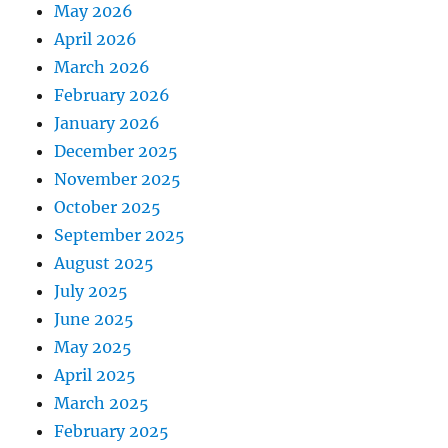
May 2026
April 2026
March 2026
February 2026
January 2026
December 2025
November 2025
October 2025
September 2025
August 2025
July 2025
June 2025
May 2025
April 2025
March 2025
February 2025