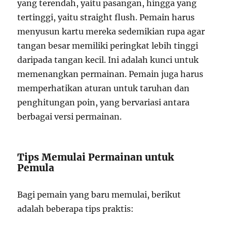
yang terendah, yaitu pasangan, hingga yang
tertinggi, yaitu straight flush. Pemain harus
menyusun kartu mereka sedemikian rupa agar
tangan besar memiliki peringkat lebih tinggi
daripada tangan kecil. Ini adalah kunci untuk
memenangkan permainan. Pemain juga harus
memperhatikan aturan untuk taruhan dan
penghitungan poin, yang bervariasi antara
berbagai versi permainan.
Tips Memulai Permainan untuk
Pemula
Bagi pemain yang baru memulai, berikut
adalah beberapa tips praktis: