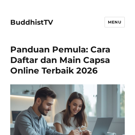
BuddhistTV
MENU
Panduan Pemula: Cara
Daftar dan Main Capsa
Online Terbaik 2026