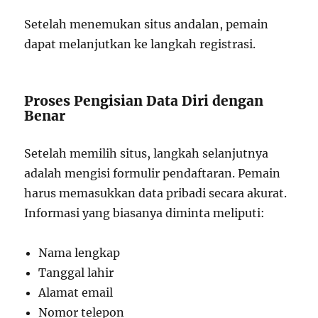
Setelah menemukan situs andalan, pemain
dapat melanjutkan ke langkah registrasi.
Proses Pengisian Data Diri dengan
Benar
Setelah memilih situs, langkah selanjutnya
adalah mengisi formulir pendaftaran. Pemain
harus memasukkan data pribadi secara akurat.
Informasi yang biasanya diminta meliputi:
Nama lengkap
Tanggal lahir
Alamat email
Nomor telepon