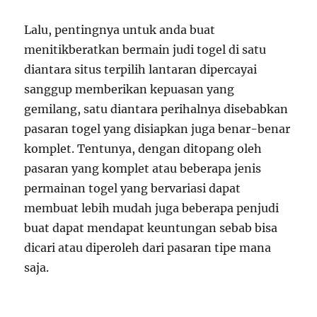
Lalu, pentingnya untuk anda buat
menitikberatkan bermain judi togel di satu
diantara situs terpilih lantaran dipercayai
sanggup memberikan kepuasan yang
gemilang, satu diantara perihalnya disebabkan
pasaran togel yang disiapkan juga benar-benar
komplet. Tentunya, dengan ditopang oleh
pasaran yang komplet atau beberapa jenis
permainan togel yang bervariasi dapat
membuat lebih mudah juga beberapa penjudi
buat dapat mendapat keuntungan sebab bisa
dicari atau diperoleh dari pasaran tipe mana
saja.