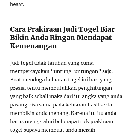
besar.
Cara Prakiraan Judi Togel Biar
Bikin Anda Ringan Mendapat
Kemenangan
Judi togel tidak taruhan yang cuma
mempercayakan “untung-untungan” saja.
Buat menduga keluaran togel ini hari yang
presisi tentu membutuhkan penghitungan
yang baik sekali maka dari itu angka yang anda
pasang bisa sama pada keluaran hasil serta
membikin anda menang. Karena itu itu anda
harus mengetahui beberapa trick prakiraan
togel supaya membuat anda meraih