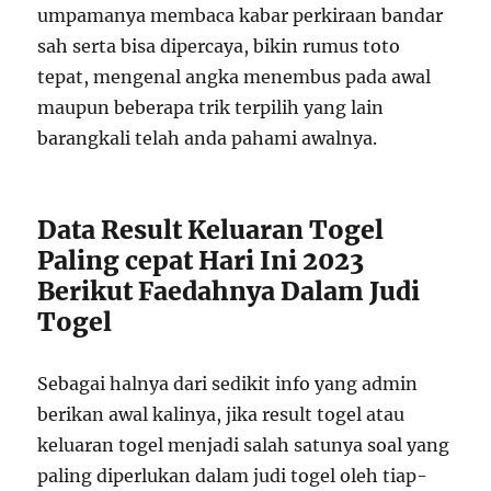
umpamanya membaca kabar perkiraan bandar
sah serta bisa dipercaya, bikin rumus toto
tepat, mengenal angka menembus pada awal
maupun beberapa trik terpilih yang lain
barangkali telah anda pahami awalnya.
Data Result Keluaran Togel
Paling cepat Hari Ini 2023
Berikut Faedahnya Dalam Judi
Togel
Sebagai halnya dari sedikit info yang admin
berikan awal kalinya, jika result togel atau
keluaran togel menjadi salah satunya soal yang
paling diperlukan dalam judi togel oleh tiap-