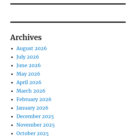
Archives
August 2026
July 2026
June 2026
May 2026
April 2026
March 2026
February 2026
January 2026
December 2025
November 2025
October 2025