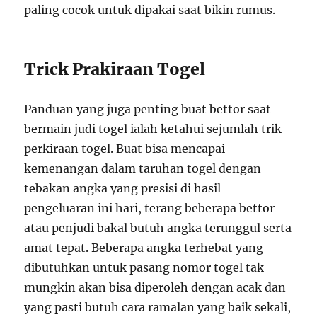
paling cocok untuk dipakai saat bikin rumus.
Trick Prakiraan Togel
Panduan yang juga penting buat bettor saat
bermain judi togel ialah ketahui sejumlah trik
perkiraan togel. Buat bisa mencapai
kemenangan dalam taruhan togel dengan
tebakan angka yang presisi di hasil
pengeluaran ini hari, terang beberapa bettor
atau penjudi bakal butuh angka terunggul serta
amat tepat. Beberapa angka terhebat yang
dibutuhkan untuk pasang nomor togel tak
mungkin akan bisa diperoleh dengan acak dan
yang pasti butuh cara ramalan yang baik sekali,