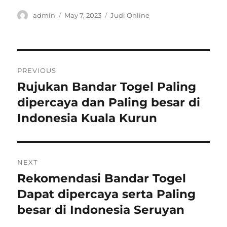
Author
Posted
Categories
admin
May 7, 2023
Judi Online
on
Post
PREVIOUS
navigation
Rujukan Bandar Togel Paling
Previous
post:
dipercaya dan Paling besar di
Indonesia Kuala Kurun
NEXT
Rekomendasi Bandar Togel
Next
post:
Dapat dipercaya serta Paling
besar di Indonesia Seruyan