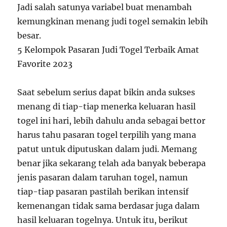
Jadi salah satunya variabel buat menambah
kemungkinan menang judi togel semakin lebih
besar.
5 Kelompok Pasaran Judi Togel Terbaik Amat
Favorite 2023
Saat sebelum serius dapat bikin anda sukses
menang di tiap-tiap menerka keluaran hasil
togel ini hari, lebih dahulu anda sebagai bettor
harus tahu pasaran togel terpilih yang mana
patut untuk diputuskan dalam judi. Memang
benar jika sekarang telah ada banyak beberapa
jenis pasaran dalam taruhan togel, namun
tiap-tiap pasaran pastilah berikan intensif
kemenangan tidak sama berdasar juga dalam
hasil keluaran togelnya. Untuk itu, berikut