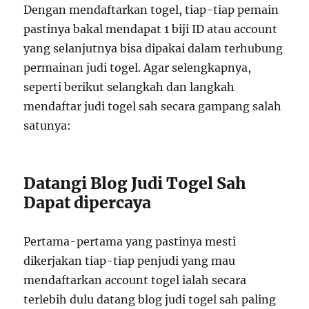
Dengan mendaftarkan togel, tiap-tiap pemain
pastinya bakal mendapat 1 biji ID atau account
yang selanjutnya bisa dipakai dalam terhubung
permainan judi togel. Agar selengkapnya,
seperti berikut selangkah dan langkah
mendaftar judi togel sah secara gampang salah
satunya:
Datangi Blog Judi Togel Sah
Dapat dipercaya
Pertama-pertama yang pastinya mesti
dikerjakan tiap-tiap penjudi yang mau
mendaftarkan account togel ialah secara
terlebih dulu datang blog judi togel sah paling