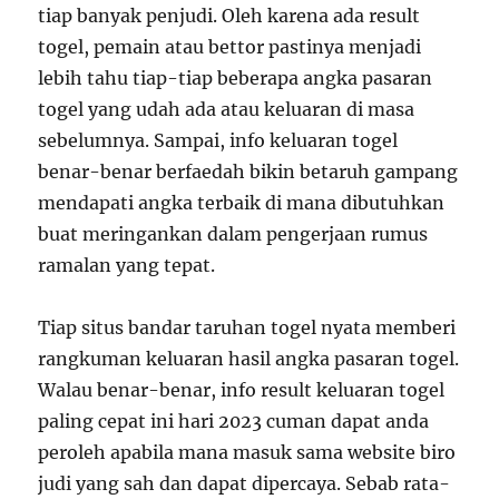
tiap banyak penjudi. Oleh karena ada result
togel, pemain atau bettor pastinya menjadi
lebih tahu tiap-tiap beberapa angka pasaran
togel yang udah ada atau keluaran di masa
sebelumnya. Sampai, info keluaran togel
benar-benar berfaedah bikin betaruh gampang
mendapati angka terbaik di mana dibutuhkan
buat meringankan dalam pengerjaan rumus
ramalan yang tepat.
Tiap situs bandar taruhan togel nyata memberi
rangkuman keluaran hasil angka pasaran togel.
Walau benar-benar, info result keluaran togel
paling cepat ini hari 2023 cuman dapat anda
peroleh apabila mana masuk sama website biro
judi yang sah dan dapat dipercaya. Sebab rata-