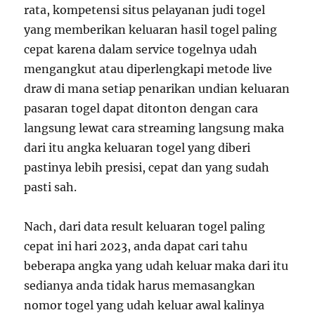
rata, kompetensi situs pelayanan judi togel
yang memberikan keluaran hasil togel paling
cepat karena dalam service togelnya udah
mengangkut atau diperlengkapi metode live
draw di mana setiap penarikan undian keluaran
pasaran togel dapat ditonton dengan cara
langsung lewat cara streaming langsung maka
dari itu angka keluaran togel yang diberi
pastinya lebih presisi, cepat dan yang sudah
pasti sah.
Nach, dari data result keluaran togel paling
cepat ini hari 2023, anda dapat cari tahu
beberapa angka yang udah keluar maka dari itu
sedianya anda tidak harus memasangkan
nomor togel yang udah keluar awal kalinya