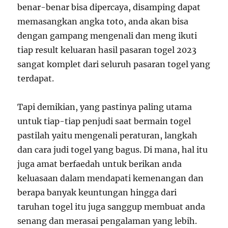
benar-benar bisa dipercaya, disamping dapat
memasangkan angka toto, anda akan bisa
dengan gampang mengenali dan meng ikuti
tiap result keluaran hasil pasaran togel 2023
sangat komplet dari seluruh pasaran togel yang
terdapat.
Tapi demikian, yang pastinya paling utama
untuk tiap-tiap penjudi saat bermain togel
pastilah yaitu mengenali peraturan, langkah
dan cara judi togel yang bagus. Di mana, hal itu
juga amat berfaedah untuk berikan anda
keluasaan dalam mendapati kemenangan dan
berapa banyak keuntungan hingga dari
taruhan togel itu juga sanggup membuat anda
senang dan merasai pengalaman yang lebih.