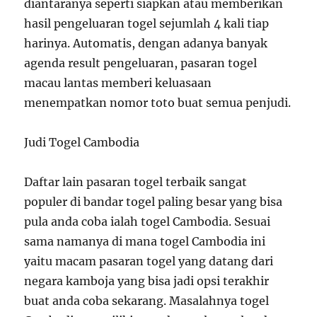
diantaranya seperti siapkan atau memberikan
hasil pengeluaran togel sejumlah 4 kali tiap
harinya. Automatis, dengan adanya banyak
agenda result pengeluaran, pasaran togel
macau lantas memberi keluasaan
menempatkan nomor toto buat semua penjudi.
Judi Togel Cambodia
Daftar lain pasaran togel terbaik sangat
populer di bandar togel paling besar yang bisa
pula anda coba ialah togel Cambodia. Sesuai
sama namanya di mana togel Cambodia ini
yaitu macam pasaran togel yang datang dari
negara kamboja yang bisa jadi opsi terakhir
buat anda coba sekarang. Masalahnya togel