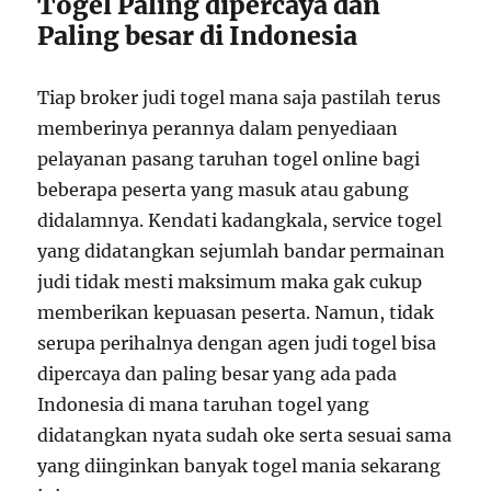
Togel Paling dipercaya dan
Paling besar di Indonesia
Tiap broker judi togel mana saja pastilah terus
memberinya perannya dalam penyediaan
pelayanan pasang taruhan togel online bagi
beberapa peserta yang masuk atau gabung
didalamnya. Kendati kadangkala, service togel
yang didatangkan sejumlah bandar permainan
judi tidak mesti maksimum maka gak cukup
memberikan kepuasan peserta. Namun, tidak
serupa perihalnya dengan agen judi togel bisa
dipercaya dan paling besar yang ada pada
Indonesia di mana taruhan togel yang
didatangkan nyata sudah oke serta sesuai sama
yang diinginkan banyak togel mania sekarang