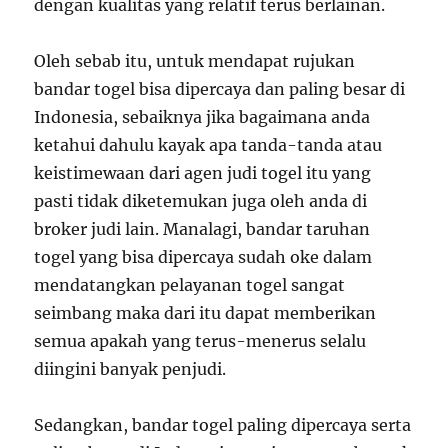
dengan kualitas yang relatif terus berlainan.
Oleh sebab itu, untuk mendapat rujukan
bandar togel bisa dipercaya dan paling besar di
Indonesia, sebaiknya jika bagaimana anda
ketahui dahulu kayak apa tanda-tanda atau
keistimewaan dari agen judi togel itu yang
pasti tidak diketemukan juga oleh anda di
broker judi lain. Manalagi, bandar taruhan
togel yang bisa dipercaya sudah oke dalam
mendatangkan pelayanan togel sangat
seimbang maka dari itu dapat memberikan
semua apakah yang terus-menerus selalu
diingini banyak penjudi.
Sedangkan, bandar togel paling dipercaya serta