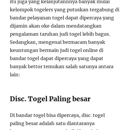
itu juga yang kelanjutannnya banyak mulai
kelompok togelers yang putuskan tergabung di
bandar pelayanan togel dapat dipercaya yang
dijamin akan oke dalam mendatangkan
pengalaman taruhan judi togel lebih bagus.
Sedangkan, mengenai bermacam banyak
keuntungan bermain judi togel online di
bandar togel dapat dipercaya yang dapat
banyak bettor temukan salah satunya antara
lain:
Disc. Togel Paling besar
Di bandar togel bisa dipercaya, disc. togel
paling besar adalah satu diantaranya