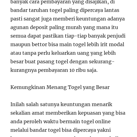
banyak cara pembayaran yang disajikan, di
bandar taruhan togel paling dipercaya lantas
pasti sangat juga memberi keuntungan adanya
agunan deposit paling murah yang mana itu
semua dapat pastikan tiap-tiap banyak penjudi
maupun bettor bisa main togel lebih irit modal
atau tanpa perlu keluarkan uang yang lebih
besar buat pasang togel dengan sekurang-
kurangnya pembayaran 10 ribu saja.
Kemungkinan Menang Togel yang Besar
Inilah salah satunya keuntungan menarik
sekalian amat memberikan kepuasan yang bisa
anda peroleh waktu bermain togel online
melalui bandar togel bisa dipercaya yakni