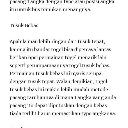
pasang 1 angka dengan type atau posisi angka
itu untuk bus temukan menangnya.
Tusuk Bebas
Apabila mau lebih ringan dari tusuk tepat,
karena itu bandar togel bisa dipercaya lantas
berikan opsi permainan togel menarik lain
seperti perumpamaannya togel tusuk bebas.
Permainan tusuk bebas ini nyaris serupa
dengan tusuk tepat. Walau demikian, togel
tusuk bebas ini makin lebih mudah metode
pasang taruhannya di mana 1 angka yang anda
pasang itu dapat diputuskan dengan bebas
tiada terlilit harus memastikan type angkanya.