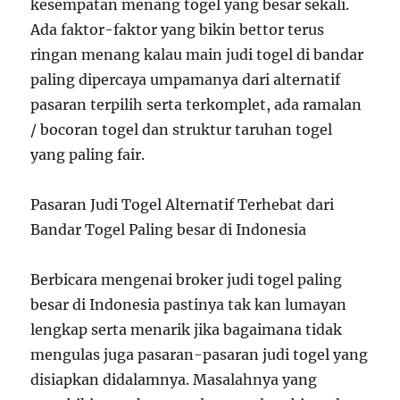
kesempatan menang togel yang besar sekali.
Ada faktor-faktor yang bikin bettor terus
ringan menang kalau main judi togel di bandar
paling dipercaya umpamanya dari alternatif
pasaran terpilih serta terkomplet, ada ramalan
/ bocoran togel dan struktur taruhan togel
yang paling fair.
Pasaran Judi Togel Alternatif Terhebat dari
Bandar Togel Paling besar di Indonesia
Berbicara mengenai broker judi togel paling
besar di Indonesia pastinya tak kan lumayan
lengkap serta menarik jika bagaimana tidak
mengulas juga pasaran-pasaran judi togel yang
disiapkan didalamnya. Masalahnya yang