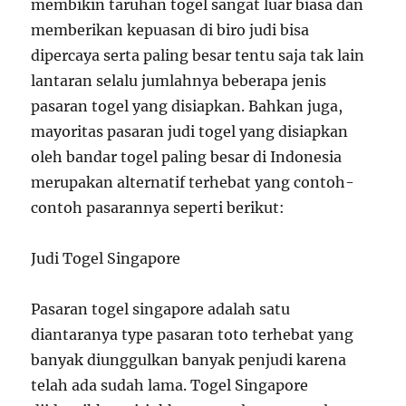
membikin taruhan togel sangat luar biasa dan
memberikan kepuasan di biro judi bisa
dipercaya serta paling besar tentu saja tak lain
lantaran selalu jumlahnya beberapa jenis
pasaran togel yang disiapkan. Bahkan juga,
mayoritas pasaran judi togel yang disiapkan
oleh bandar togel paling besar di Indonesia
merupakan alternatif terhebat yang contoh-
contoh pasarannya seperti berikut:
Judi Togel Singapore
Pasaran togel singapore adalah satu
diantaranya type pasaran toto terhebat yang
banyak diunggulkan banyak penjudi karena
telah ada sudah lama. Togel Singapore