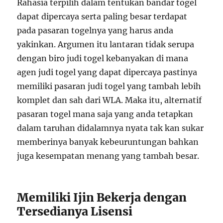
Rahasia terpilih dalam tentukan bandar togel
dapat dipercaya serta paling besar terdapat
pada pasaran togelnya yang harus anda
yakinkan. Argumen itu lantaran tidak serupa
dengan biro judi togel kebanyakan di mana
agen judi togel yang dapat dipercaya pastinya
memiliki pasaran judi togel yang tambah lebih
komplet dan sah dari WLA. Maka itu, alternatif
pasaran togel mana saja yang anda tetapkan
dalam taruhan didalamnya nyata tak kan sukar
memberinya banyak kebeuruntungan bahkan
juga kesempatan menang yang tambah besar.
Memiliki Ijin Bekerja dengan
Tersedianya Lisensi