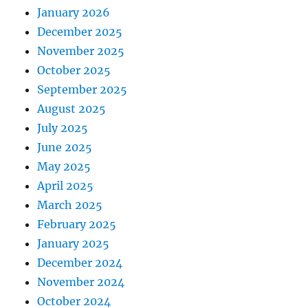
January 2026
December 2025
November 2025
October 2025
September 2025
August 2025
July 2025
June 2025
May 2025
April 2025
March 2025
February 2025
January 2025
December 2024
November 2024
October 2024