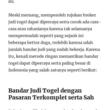
ini.
Meski memang, memperoleh rujukan broker
judi togel dapat dipercaya serta cocok ada cara-
cara atau rahasianya karena tak selamanya
mempermudah seperti yang sejauh ini
beberapa bettor duga, terlebih karena udah
jumlah bandar judi yang sudah bekerja. Karena
itu, kenali metode ringan memastikan bandar
togel dapat dipercaya serta paling besar di
Indonesia yang salah satunya seperti berikut:
Bandar Judi Togel dengan
Pasaran Terkomplet serta Sah