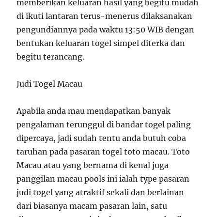
memberikan keluaran hasil yang begitu mudah
di ikuti lantaran terus-menerus dilaksanakan
pengundiannya pada waktu 13:50 WIB dengan
bentukan keluaran togel simpel diterka dan
begitu terancang.
Judi Togel Macau
Apabila anda mau mendapatkan banyak
pengalaman terunggul di bandar togel paling
dipercaya, jadi sudah tentu anda butuh coba
taruhan pada pasaran togel toto macau. Toto
Macau atau yang bernama di kenal juga
panggilan macau pools ini ialah type pasaran
judi togel yang atraktif sekali dan berlainan
dari biasanya macam pasaran lain, satu