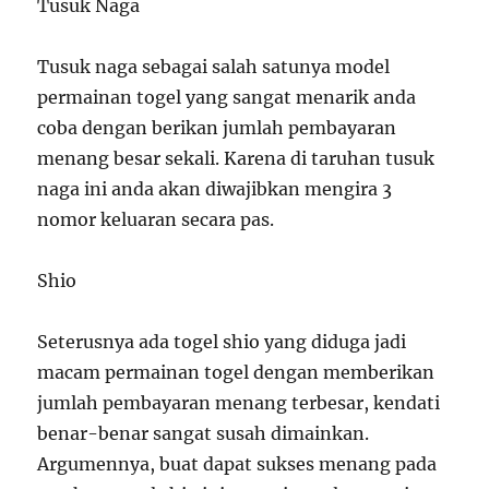
Tusuk Naga
Tusuk naga sebagai salah satunya model
permainan togel yang sangat menarik anda
coba dengan berikan jumlah pembayaran
menang besar sekali. Karena di taruhan tusuk
naga ini anda akan diwajibkan mengira 3
nomor keluaran secara pas.
Shio
Seterusnya ada togel shio yang diduga jadi
macam permainan togel dengan memberikan
jumlah pembayaran menang terbesar, kendati
benar-benar sangat susah dimainkan.
Argumennya, buat dapat sukses menang pada