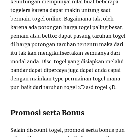
keuntungan mempunyai nilai buat beberapa
togelers karena dapat makin untung saat
bermain togel online. Bagaimana tak, oleh
karena ada potongan harga togel paling besar,
pemain atau bettor dapat pasang taruhan togel
di harga potongan taruhan tertentu maka dari
itu tak kan mengikutsertakan semuanya dari
modal anda. Disc. togel yang disiapkan melalui
bandar dapat dipercaya juga dapat anda capai
dengan mainkan type permainan togel mana
pun baik dari taruhan togel 2D s/d togel 4D.
Promosi serta Bonus
Selain discount togel, promosi serta bonus pun