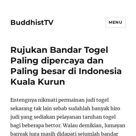
BuddhistTV
MENU
Rujukan Bandar Togel
Paling dipercaya dan
Paling besar di Indonesia
Kuala Kurun
Entengnya nikmati permainan judi togel
sekarang tak lain sebab sudahlah banyak biro
judi yang sediakan pelayanan taruhan togel
bagi beberapa bettor. Walau demikian, lumayan
banyak juga masih didapati sejumlah bandar