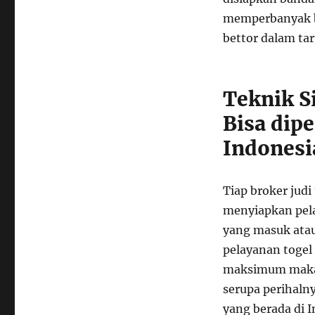
memperbanyak b
bettor dalam tar
Teknik S
Bisa dipe
Indonesi
Tiap broker judi
menyiapkan pela
yang masuk atau
pelayanan togel
maksimum maka 
serupa perihalny
yang berada di 