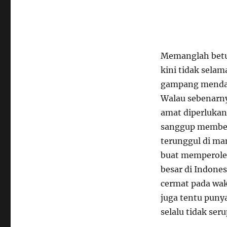
Memanglah betul
kini tidak sela
gampang mendapa
Walau sebenarnya
amat diperlukan 
sanggup member
terunggul di ma
buat memperoleh
besar di Indones
cermat pada wak
juga tentu punya
selalu tidak seru