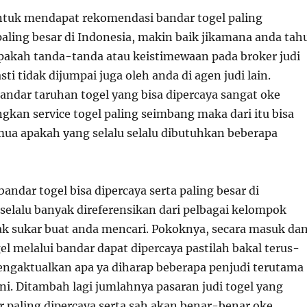
untuk mendapat rekomendasi bandar togel paling
paling besar di Indonesia, makin baik jikamana anda tah
apakah tanda-tanda atau keistimewaan pada broker judi
sti tidak dijumpai juga oleh anda di agen judi lain.
andar taruhan togel yang bisa dipercaya sangat oke
kan service togel paling seimbang maka dari itu bisa
a apakah yang selalu selalu dibutuhkan beberapa
bandar togel bisa dipercaya serta paling besar di
 selalu banyak direferensikan dari pelbagai kelompok
ak sukar buat anda mencari. Pokoknya, secara masuk da
el melalui bandar dapat dipercaya pastilah bakal terus-
ngaktualkan apa ya diharap beberapa penjudi terutama
ini. Ditambah lagi jumlahnya pasaran judi togel yang
r paling dipercaya serta sah akan benar-benar oke