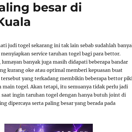
aling besar di
Kuala
i judi togel sekarang ini tak lain sebab sudahlah bany
 menyiapkan service taruhan togel bagi para bettor.
 lumayan banyak juga masih didapati beberapa bandar
ang kurang oke atau optimal memberi kepuasan buat
 tersebut yang terkadang membikin beberapa bettor pik
n main togel. Akan tetapi, itu semuanya tidak perlu jadi
saat ingin taruhan togel dengan hanya butuh joint di
ing dipercaya serta paling besar yang berada pada