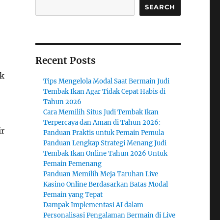
SEARCH
Recent Posts
ak
Tips Mengelola Modal Saat Bermain Judi
Tembak Ikan Agar Tidak Cepat Habis di
Tahun 2026
Cara Memilih Situs Judi Tembak Ikan
Terpercaya dan Aman di Tahun 2026:
ir
Panduan Praktis untuk Pemain Pemula
Panduan Lengkap Strategi Menang Judi
Tembak Ikan Online Tahun 2026 Untuk
Pemain Pemenang
Panduan Memilih Meja Taruhan Live
Kasino Online Berdasarkan Batas Modal
Pemain yang Tepat
Dampak Implementasi AI dalam
Personalisasi Pengalaman Bermain di Live