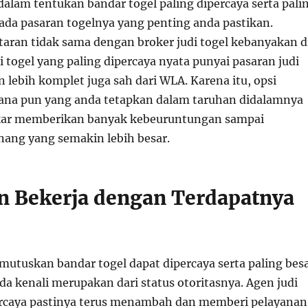
dalam tentukan bandar togel paling dipercaya serta pali
pada pasaran togelnya yang penting anda pastikan.
taran tidak sama dengan broker judi togel kebanyakan d
 togel yang paling dipercaya nyata punyai pasaran judi
 lebih komplet juga sah dari WLA. Karena itu, opsi
ana pun yang anda tetapkan dalam taruhan didalamnya
ukar memberikan banyak kebeuruntungan sampai
ang yang semakin lebih besar.
in Bekerja dengan Terdapatnya
utuskan bandar togel dapat dipercaya serta paling bes
a kenali merupakan dari status otoritasnya. Agen judi
ercaya pastinya terus menambah dan memberi pelayanan