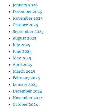
January 2026
December 2025
November 2025
October 2025
September 2025
August 2025
July 2025
June 2025
May 2025
April 2025
March 2025
February 2025
January 2025
December 2024
November 2024
October 2024