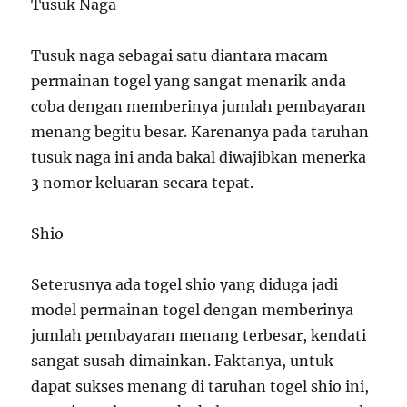
Tusuk Naga
Tusuk naga sebagai satu diantara macam
permainan togel yang sangat menarik anda
coba dengan memberinya jumlah pembayaran
menang begitu besar. Karenanya pada taruhan
tusuk naga ini anda bakal diwajibkan menerka
3 nomor keluaran secara tepat.
Shio
Seterusnya ada togel shio yang diduga jadi
model permainan togel dengan memberinya
jumlah pembayaran menang terbesar, kendati
sangat susah dimainkan. Faktanya, untuk
dapat sukses menang di taruhan togel shio ini,