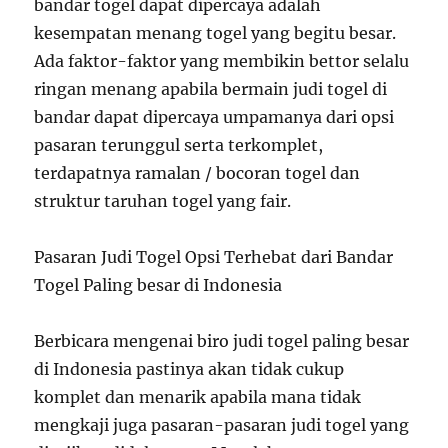
bandar togel dapat dipercaya adalah
kesempatan menang togel yang begitu besar.
Ada faktor-faktor yang membikin bettor selalu
ringan menang apabila bermain judi togel di
bandar dapat dipercaya umpamanya dari opsi
pasaran terunggul serta terkomplet,
terdapatnya ramalan / bocoran togel dan
struktur taruhan togel yang fair.
Pasaran Judi Togel Opsi Terhebat dari Bandar
Togel Paling besar di Indonesia
Berbicara mengenai biro judi togel paling besar
di Indonesia pastinya akan tidak cukup
komplet dan menarik apabila mana tidak
mengkaji juga pasaran-pasaran judi togel yang