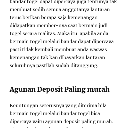
bandar togel dapat dipercaya juga tentunya tak
membuat sedih semua anggotanya lantaran
terus berikan berapa saja kemenangan
didapatkan member-nya saat bermain judi
togel secara realitas. Maka itu, apabila anda
bermain togel melalui bandar dapat dipercaya
pasti tidak kembali membuat anda waswas
kemenangan tak kan dibayarkan lantaran
seluruhnya pastilah sudah ditanggung.
Agunan Deposit Paling murah
Keuntungan seterusnya yang diterima bila
bermain togel melalui bandar togel bisa
dipercaya yaitu agunan deposit paling murah.