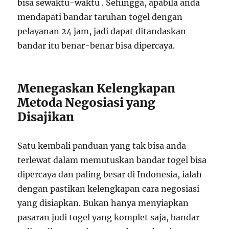
bisa sewaktu-waktu . Sehingga, apabila anda
mendapati bandar taruhan togel dengan
pelayanan 24 jam, jadi dapat ditandaskan
bandar itu benar-benar bisa dipercaya.
Menegaskan Kelengkapan
Metoda Negosiasi yang
Disajikan
Satu kembali panduan yang tak bisa anda
terlewat dalam memutuskan bandar togel bisa
dipercaya dan paling besar di Indonesia, ialah
dengan pastikan kelengkapan cara negosiasi
yang disiapkan. Bukan hanya menyiapkan
pasaran judi togel yang komplet saja, bandar