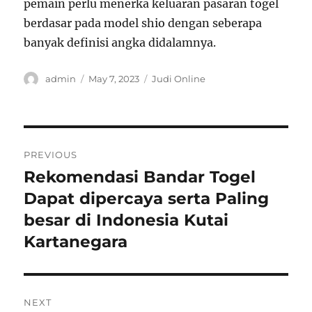
pemain perlu menerka keluaran pasaran togel
berdasar pada model shio dengan seberapa
banyak definisi angka didalamnya.
Author
Posted
Categories
admin
May 7, 2023
Judi Online
on
Post
PREVIOUS
navigation
Rekomendasi Bandar Togel
Previous
post:
Dapat dipercaya serta Paling
besar di Indonesia Kutai
Kartanegara
NEXT