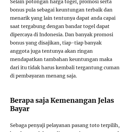
Selain potongan harga togel, promosi serta
bonus pula sebagai keuntungan terbaik dan
menarik yang lain tentunya dapat anda capai
saat tergabung dengan bandar togel dapat
dipercaya di Indonesia. Dan banyak promosi
bonus yang disajikan, tiap-tiap banyak
anggota juga tentunya akan ringan
mendapatkan tambahan keuntungan maka
dari itu tidak harus kembali tergantung cuman
di pembayaran menang saja.
Berapa saja Kemenangan Jelas
Bayar
Sebaga penyaji pelayanan pasang toto terpilih,