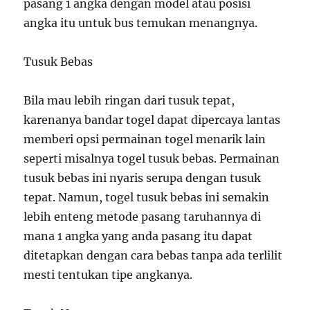
pasang 1 angka dengan model atau posisi
angka itu untuk bus temukan menangnya.
Tusuk Bebas
Bila mau lebih ringan dari tusuk tepat,
karenanya bandar togel dapat dipercaya lantas
memberi opsi permainan togel menarik lain
seperti misalnya togel tusuk bebas. Permainan
tusuk bebas ini nyaris serupa dengan tusuk
tepat. Namun, togel tusuk bebas ini semakin
lebih enteng metode pasang taruhannya di
mana 1 angka yang anda pasang itu dapat
ditetapkan dengan cara bebas tanpa ada terlilit
mesti tentukan tipe angkanya.