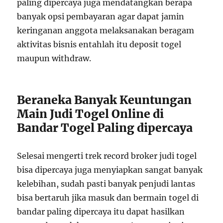
paling dipercaya juga mendatangkan berapa
banyak opsi pembayaran agar dapat jamin
keringanan anggota melaksanakan beragam
aktivitas bisnis entahlah itu deposit togel
maupun withdraw.
Beraneka Banyak Keuntungan
Main Judi Togel Online di
Bandar Togel Paling dipercaya
Selesai mengerti trek record broker judi togel
bisa dipercaya juga menyiapkan sangat banyak
kelebihan, sudah pasti banyak penjudi lantas
bisa bertaruh jika masuk dan bermain togel di
bandar paling dipercaya itu dapat hasilkan