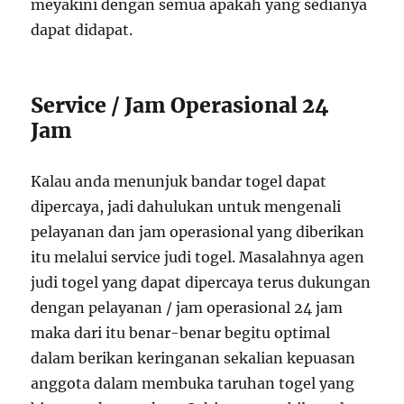
meyakini dengan semua apakah yang sedianya
dapat didapat.
Service / Jam Operasional 24
Jam
Kalau anda menunjuk bandar togel dapat
dipercaya, jadi dahulukan untuk mengenali
pelayanan dan jam operasional yang diberikan
itu melalui service judi togel. Masalahnya agen
judi togel yang dapat dipercaya terus dukungan
dengan pelayanan / jam operasional 24 jam
maka dari itu benar-benar begitu optimal
dalam berikan keringanan sekalian kepuasan
anggota dalam membuka taruhan togel yang