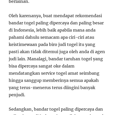
berlainan.
Oleh karenanya, buat mendapat rekomendasi
bandar togel paling dipercaya dan paling besar
di Indonesia, lebih baik apabila mana anda
pahami dahulu semacam apa ciri-ciri atau
keistimewaan pada biro judi togel itu yang
pasti akan tidak ditemui juga oleh anda di agen
judi lain. Manalagi, bandar taruhan togel yang
bisa dipercaya sangat oke dalam
mendatangkan service togel amat seimbang
hingga sanggup memberinya semua apakah
yang terus-menerus terus diingini banyak
penjudi.
Sedangkan, bandar togel paling dipercaya dan