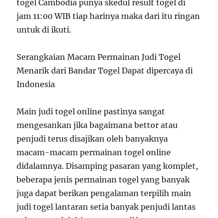
togel Cambodia punya skedul result togel di
jam 11:00 WIB tiap harinya maka dari itu ringan
untuk di ikuti.
Serangkaian Macam Permainan Judi Togel
Menarik dari Bandar Togel Dapat dipercaya di
Indonesia
Main judi togel online pastinya sangat
mengesankan jika bagaimana bettor atau
penjudi terus disajikan oleh banyaknya
macam-macam permainan togel online
didalamnya. Disamping pasaran yang komplet,
beberapa jenis permainan togel yang banyak
juga dapat berikan pengalaman terpilih main
judi togel lantaran setia banyak penjudi lantas