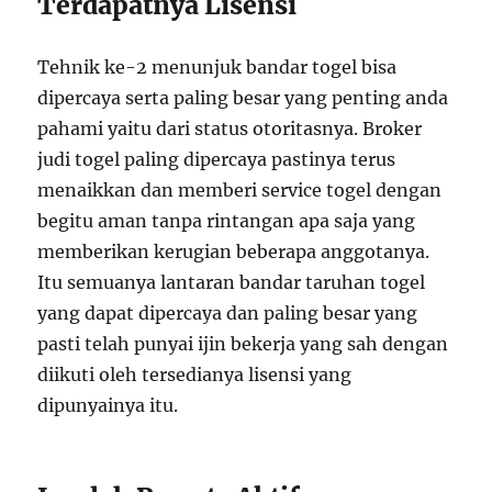
Terdapatnya Lisensi
Tehnik ke-2 menunjuk bandar togel bisa
dipercaya serta paling besar yang penting anda
pahami yaitu dari status otoritasnya. Broker
judi togel paling dipercaya pastinya terus
menaikkan dan memberi service togel dengan
begitu aman tanpa rintangan apa saja yang
memberikan kerugian beberapa anggotanya.
Itu semuanya lantaran bandar taruhan togel
yang dapat dipercaya dan paling besar yang
pasti telah punyai ijin bekerja yang sah dengan
diikuti oleh tersedianya lisensi yang
dipunyainya itu.