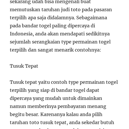
sekarang udah bisa mengenali buat
memutuskan taruhan judi toto pada pasaran
terpilih apa saja didalamnya. Sebagaimana
pada bandar togel paling dipercaya di
Indonesia, anda akan mendapati sedikitnya
sejumlah serangkaian type permainan togel
terpilih dan sangat menarik contohnya:
Tusuk Tepat
Tusuk tepat yaitu contoh type permainan togel
terpilih yang siap di bandar togel dapat
dipercaya yang mudah untuk dimainkan
namun memberinya pembayaran menang
begitu besar. Karenanya kalau anda pilih
taruhan toto tusuk tepat, anda sekedar butuh