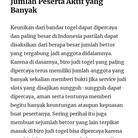
Jumlah Peserta Aktif yang
Banyak
Keunikan dari bandar togel dapat dipercaya
dan paling besar di Indonesia pastilah dapat
disaksikan dari berapa besar jumlah bettor
yang tergabung jadi anggota didalamnya.
Karena di dasarnya, biro judi togel yang paling
dipercaya terus memiliki jumlah anggota yang
banyak sekalian memberi bukti jika service judi
slots yang disajikan sungguh-sungguh dapat
dipercaya, aman serta tentunya memberi
begitu banyak keuntungan ataupun kepuasan
buat pesertanya. Sering perihal itu juga
membuat sejumlah bettor yang lain terpikat
masuk di biro judi togel bisa dipercaya karena