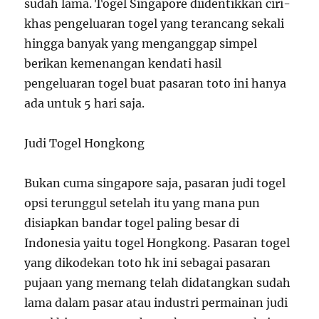
sudah lama. Togel Singapore diidentikkan ciri-
khas pengeluaran togel yang terancang sekali
hingga banyak yang menganggap simpel
berikan kemenangan kendati hasil
pengeluaran togel buat pasaran toto ini hanya
ada untuk 5 hari saja.
Judi Togel Hongkong
Bukan cuma singapore saja, pasaran judi togel
opsi terunggul setelah itu yang mana pun
disiapkan bandar togel paling besar di
Indonesia yaitu togel Hongkong. Pasaran togel
yang dikodekan toto hk ini sebagai pasaran
pujaan yang memang telah didatangkan sudah
lama dalam pasar atau industri permainan judi