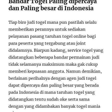
Bandar Togel Paling dipercaya
dan Paling besar di Indonesia
Tiap biro judi togel mana pun pastilah selalu
memberikan perannya untuk sediakan
pelayanan pasang taruhan togel online bagi
para peserta yang tergabung atau joint
didalamnya. Biarpun kadang, service togel yang
didatangkan beberapa bandar permainan judi
tidak selamanya maksimum maka gak cukup
memberi kepuasan anggota. Namun demikian,
berlainan perihalnya dengan agen judi togel
dapat dipercaya dan paling besar yang berada
pada Indonesia di mana taruhan togel yang
didatangkan tentu sudah oke serta sama
dengan yang didambakan banyak togel mania