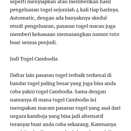
seperti menyiapkan atau memberikan hasil
pengeluaran togel sejumlah 4 kali tiap harinya.
Automatic, dengan ada banyaknya skedul
result pengeluaran, pasaran togel macau juga
memberi keluasaan memasangkan nomor toto
buat semua penjudi.
Judi Togel Cambodia
Daftar lain pasaran togel terbaik terkenal di
bandar togel paling besar yang juga bisa anda
coba yakni togel Cambodia. Sama dengan
namanya di mana togel Cambodia ini
merupakan macam pasaran togel yang asal dari
negara kamboja yang bisa jadi alternatif
teranyar buat anda coba sekarang. Karenanya