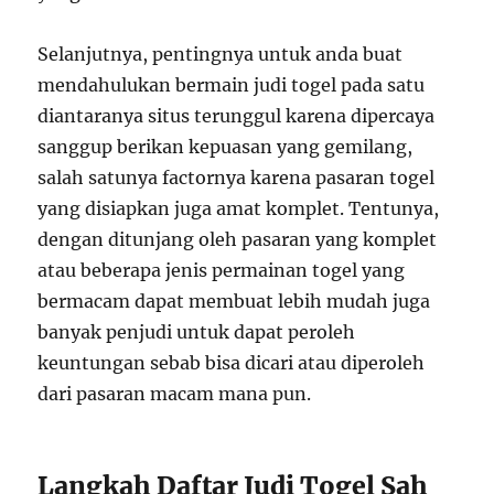
Selanjutnya, pentingnya untuk anda buat
mendahulukan bermain judi togel pada satu
diantaranya situs terunggul karena dipercaya
sanggup berikan kepuasan yang gemilang,
salah satunya factornya karena pasaran togel
yang disiapkan juga amat komplet. Tentunya,
dengan ditunjang oleh pasaran yang komplet
atau beberapa jenis permainan togel yang
bermacam dapat membuat lebih mudah juga
banyak penjudi untuk dapat peroleh
keuntungan sebab bisa dicari atau diperoleh
dari pasaran macam mana pun.
Langkah Daftar Judi Togel Sah