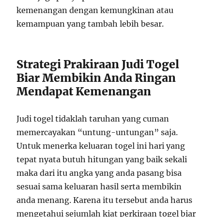
kemenangan dengan kemungkinan atau
kemampuan yang tambah lebih besar.
Strategi Prakiraan Judi Togel
Biar Membikin Anda Ringan
Mendapat Kemenangan
Judi togel tidaklah taruhan yang cuman
memercayakan “untung-untungan” saja.
Untuk menerka keluaran togel ini hari yang
tepat nyata butuh hitungan yang baik sekali
maka dari itu angka yang anda pasang bisa
sesuai sama keluaran hasil serta membikin
anda menang. Karena itu tersebut anda harus
mengetahui sejumlah kiat perkiraan togel biar