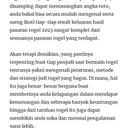
disamping dapat memasangkan angka toto,
anda bakal bisa secara mudah mengenal serta
meng ikuti tiap-tiap result keluaran hasil
pasaran togel 2023 sangat komplet dari
semuanya pasaran togel yang terdapat.
Akan tetapi demikian, yang pastinya
terpenting buat tiap penjudi saat bermain togel
tentunya yakni mengenali peraturan, metode
dan strategi judi togel yang bagus. Di mana, hal
itu juga benar-benar berguna buat
memberinya anda kelapangan dalam mendapat
kemenangan dan seberapa banyak keuntungan
hingga dari taruhan togel itu juga dapat
membikin anda suka dan merasai pengalaman
yang lebih.