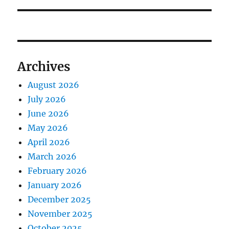
Archives
August 2026
July 2026
June 2026
May 2026
April 2026
March 2026
February 2026
January 2026
December 2025
November 2025
October 2025