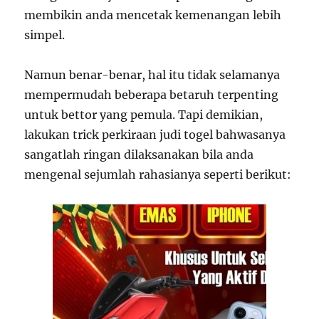
membikin anda mencetak kemenangan lebih
simpel.
Namun benar-benar, hal itu tidak selamanya
mempermudah beberapa betaruh terpenting
untuk bettor yang pemula. Tapi demikian,
lakukan trick perkiraan judi togel bahwasanya
sangatlah ringan dilaksanakan bila anda
mengenal sejumlah rahasianya seperti berikut: