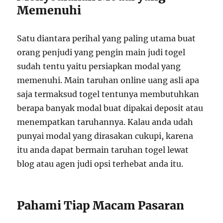
Memenuhi
Satu diantara perihal yang paling utama buat
orang penjudi yang pengin main judi togel
sudah tentu yaitu persiapkan modal yang
memenuhi. Main taruhan online uang asli apa
saja termaksud togel tentunya membutuhkan
berapa banyak modal buat dipakai deposit atau
menempatkan taruhannya. Kalau anda udah
punyai modal yang dirasakan cukupi, karena
itu anda dapat bermain taruhan togel lewat
blog atau agen judi opsi terhebat anda itu.
Pahami Tiap Macam Pasaran