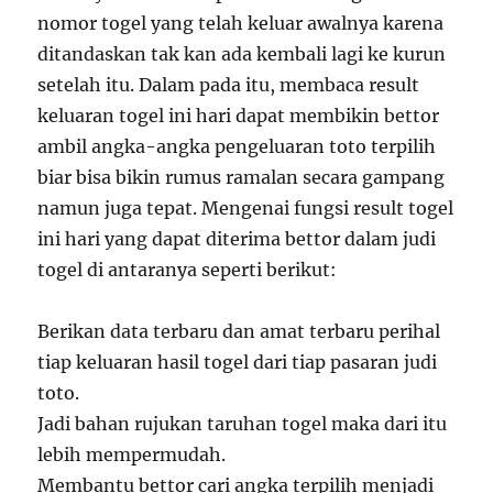
nomor togel yang telah keluar awalnya karena
ditandaskan tak kan ada kembali lagi ke kurun
setelah itu. Dalam pada itu, membaca result
keluaran togel ini hari dapat membikin bettor
ambil angka-angka pengeluaran toto terpilih
biar bisa bikin rumus ramalan secara gampang
namun juga tepat. Mengenai fungsi result togel
ini hari yang dapat diterima bettor dalam judi
togel di antaranya seperti berikut:
Berikan data terbaru dan amat terbaru perihal
tiap keluaran hasil togel dari tiap pasaran judi
toto.
Jadi bahan rujukan taruhan togel maka dari itu
lebih mempermudah.
Membantu bettor cari angka terpilih menjadi