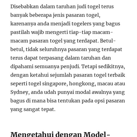
Disebabkan dalam taruhan judi togel terus
banyak beberapa jenis pasaran togel,
karenanya anda menjadi togelers yang bagus
pastilah wajib mengerti tiap-tiap macam-
macam pasaran togel yang terdapat. Betul-
betul, tidak seluruhnya pasaran yang terdapat
terus dapat terpasang dalam taruhan dan
dipahami semuanya penjudi. Tetapi sedikitnya,
dengan ketahui sejumlah pasaran togel terbaik
seperti togel singapore, hongkong, macau atau
Sydney, anda udah punyai modal awalnya yang
bagus di mana bisa tentukan pada opsi pasaran
yang sangat tepat.
Mengetahui dengan Model-