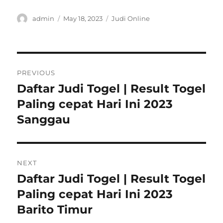
Author
Posted
Categories
admin
May 18, 2023
Judi Online
on
Post
PREVIOUS
navigation
Daftar Judi Togel | Result Togel
Previous
post:
Paling cepat Hari Ini 2023
Sanggau
NEXT
Daftar Judi Togel | Result Togel
Next
post:
Paling cepat Hari Ini 2023
Barito Timur