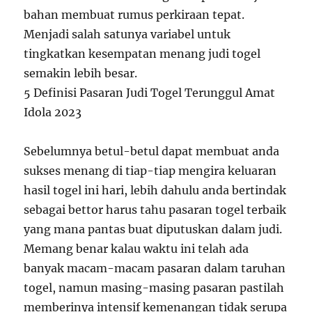
bahan membuat rumus perkiraan tepat.
Menjadi salah satunya variabel untuk
tingkatkan kesempatan menang judi togel
semakin lebih besar.
5 Definisi Pasaran Judi Togel Terunggul Amat
Idola 2023
Sebelumnya betul-betul dapat membuat anda
sukses menang di tiap-tiap mengira keluaran
hasil togel ini hari, lebih dahulu anda bertindak
sebagai bettor harus tahu pasaran togel terbaik
yang mana pantas buat diputuskan dalam judi.
Memang benar kalau waktu ini telah ada
banyak macam-macam pasaran dalam taruhan
togel, namun masing-masing pasaran pastilah
memberinya intensif kemenangan tidak serupa