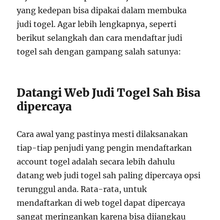
yang kedepan bisa dipakai dalam membuka
judi togel. Agar lebih lengkapnya, seperti
berikut selangkah dan cara mendaftar judi
togel sah dengan gampang salah satunya:
Datangi Web Judi Togel Sah Bisa
dipercaya
Cara awal yang pastinya mesti dilaksanakan
tiap-tiap penjudi yang pengin mendaftarkan
account togel adalah secara lebih dahulu
datang web judi togel sah paling dipercaya opsi
terunggul anda. Rata-rata, untuk
mendaftarkan di web togel dapat dipercaya
sangat meringankan karena bisa dijangkau