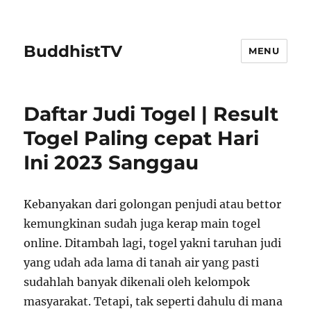
BuddhistTV
MENU
Daftar Judi Togel | Result
Togel Paling cepat Hari
Ini 2023 Sanggau
Kebanyakan dari golongan penjudi atau bettor
kemungkinan sudah juga kerap main togel
online. Ditambah lagi, togel yakni taruhan judi
yang udah ada lama di tanah air yang pasti
sudahlah banyak dikenali oleh kelompok
masyarakat. Tetapi, tak seperti dahulu di mana