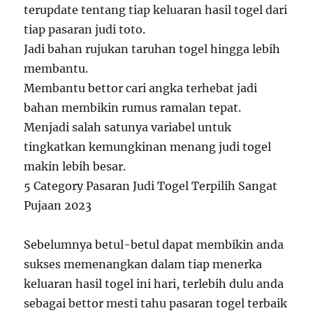
terupdate tentang tiap keluaran hasil togel dari
tiap pasaran judi toto.
Jadi bahan rujukan taruhan togel hingga lebih
membantu.
Membantu bettor cari angka terhebat jadi
bahan membikin rumus ramalan tepat.
Menjadi salah satunya variabel untuk
tingkatkan kemungkinan menang judi togel
makin lebih besar.
5 Category Pasaran Judi Togel Terpilih Sangat
Pujaan 2023
Sebelumnya betul-betul dapat membikin anda
sukses memenangkan dalam tiap menerka
keluaran hasil togel ini hari, terlebih dulu anda
sebagai bettor mesti tahu pasaran togel terbaik