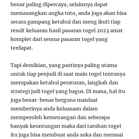
benar paling dipercaya, selainnya dapat
memasangkan angka toto, anda juga akan bisa
secara gampang ketahui dan meng ikuti tiap
result keluaran hasil pasaran togel 2023 amat
komplet dari semua pasaran togel yang
terdapat.
Tapi demikian, yang pastinya paling utama
untuk tiap penjudi di saat main togel tentunya
merupakan ketahui peraturan, langkah dan
strategi judi togel yang bagus. Di mana, hal itu
juga benar-benar berguna manfaat
memberinya anda keluasaan dalam
memperoleh kemenangan dan seberapa
banyak keuntungan maka dari taruhan togel
itu juga bisa membuat anda suka dan merasai