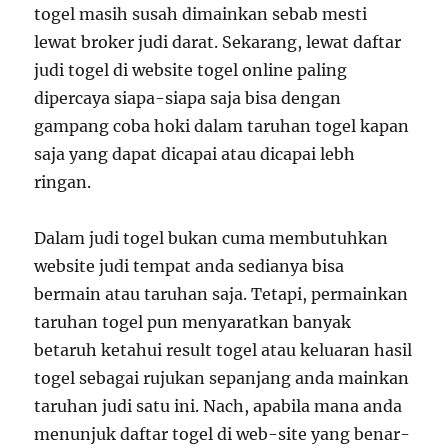
togel masih susah dimainkan sebab mesti
lewat broker judi darat. Sekarang, lewat daftar
judi togel di website togel online paling
dipercaya siapa-siapa saja bisa dengan
gampang coba hoki dalam taruhan togel kapan
saja yang dapat dicapai atau dicapai lebh
ringan.
Dalam judi togel bukan cuma membutuhkan
website judi tempat anda sedianya bisa
bermain atau taruhan saja. Tetapi, permainkan
taruhan togel pun menyaratkan banyak
betaruh ketahui result togel atau keluaran hasil
togel sebagai rujukan sepanjang anda mainkan
taruhan judi satu ini. Nach, apabila mana anda
menunjuk daftar togel di web-site yang benar-