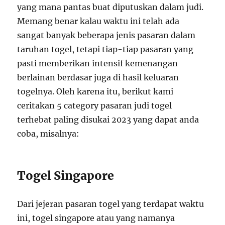
yang mana pantas buat diputuskan dalam judi.
Memang benar kalau waktu ini telah ada
sangat banyak beberapa jenis pasaran dalam
taruhan togel, tetapi tiap-tiap pasaran yang
pasti memberikan intensif kemenangan
berlainan berdasar juga di hasil keluaran
togelnya. Oleh karena itu, berikut kami
ceritakan 5 category pasaran judi togel
terhebat paling disukai 2023 yang dapat anda
coba, misalnya:
Togel Singapore
Dari jejeran pasaran togel yang terdapat waktu
ini, togel singapore atau yang namanya