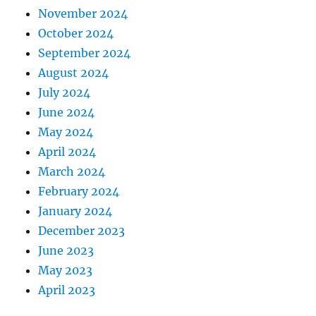
November 2024
October 2024
September 2024
August 2024
July 2024
June 2024
May 2024
April 2024
March 2024
February 2024
January 2024
December 2023
June 2023
May 2023
April 2023