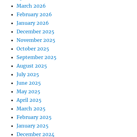
March 2026
February 2026
January 2026
December 2025
November 2025
October 2025
September 2025
August 2025
July 2025
June 2025
May 2025
April 2025
March 2025
February 2025
January 2025
December 2024