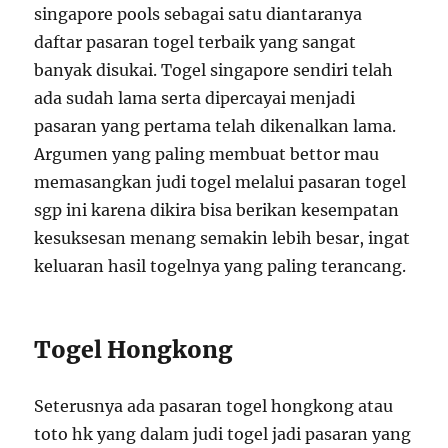
singapore pools sebagai satu diantaranya
daftar pasaran togel terbaik yang sangat
banyak disukai. Togel singapore sendiri telah
ada sudah lama serta dipercayai menjadi
pasaran yang pertama telah dikenalkan lama.
Argumen yang paling membuat bettor mau
memasangkan judi togel melalui pasaran togel
sgp ini karena dikira bisa berikan kesempatan
kesuksesan menang semakin lebih besar, ingat
keluaran hasil togelnya yang paling terancang.
Togel Hongkong
Seterusnya ada pasaran togel hongkong atau
toto hk yang dalam judi togel jadi pasaran yang