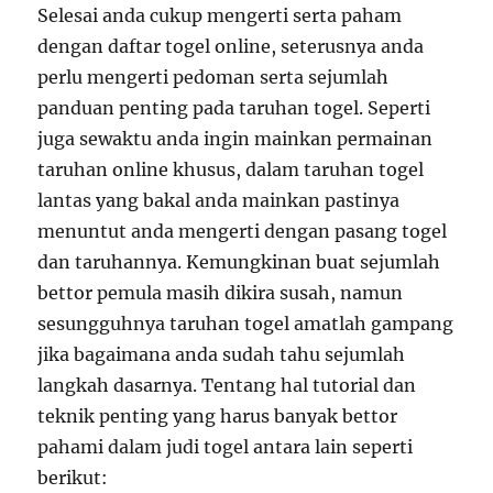
Selesai anda cukup mengerti serta paham
dengan daftar togel online, seterusnya anda
perlu mengerti pedoman serta sejumlah
panduan penting pada taruhan togel. Seperti
juga sewaktu anda ingin mainkan permainan
taruhan online khusus, dalam taruhan togel
lantas yang bakal anda mainkan pastinya
menuntut anda mengerti dengan pasang togel
dan taruhannya. Kemungkinan buat sejumlah
bettor pemula masih dikira susah, namun
sesungguhnya taruhan togel amatlah gampang
jika bagaimana anda sudah tahu sejumlah
langkah dasarnya. Tentang hal tutorial dan
teknik penting yang harus banyak bettor
pahami dalam judi togel antara lain seperti
berikut: