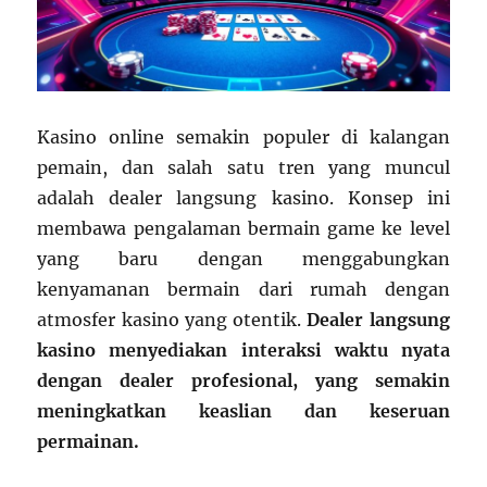
Kasino online semakin populer di kalangan
pemain, dan salah satu tren yang muncul
adalah dealer langsung kasino. Konsep ini
membawa pengalaman bermain game ke level
yang baru dengan menggabungkan
kenyamanan bermain dari rumah dengan
atmosfer kasino yang otentik.
Dealer langsung
kasino menyediakan interaksi waktu nyata
dengan dealer profesional, yang semakin
meningkatkan keaslian dan keseruan
permainan.