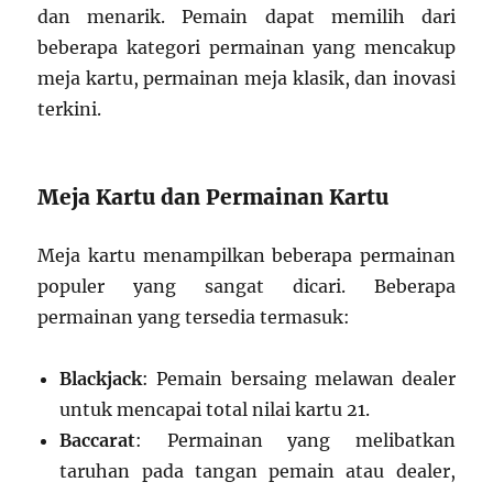
dan menarik. Pemain dapat memilih dari
beberapa kategori permainan yang mencakup
meja kartu, permainan meja klasik, dan inovasi
terkini.
Meja Kartu dan Permainan Kartu
Meja kartu menampilkan beberapa permainan
populer yang sangat dicari. Beberapa
permainan yang tersedia termasuk:
Blackjack
: Pemain bersaing melawan dealer
untuk mencapai total nilai kartu 21.
Baccarat
: Permainan yang melibatkan
taruhan pada tangan pemain atau dealer,