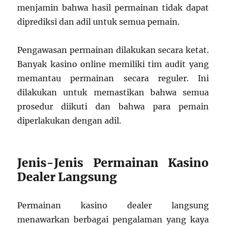
menjamin bahwa hasil permainan tidak dapat
diprediksi dan adil untuk semua pemain.
Pengawasan permainan dilakukan secara ketat.
Banyak kasino online memiliki tim audit yang
memantau permainan secara reguler. Ini
dilakukan untuk memastikan bahwa semua
prosedur diikuti dan bahwa para pemain
diperlakukan dengan adil.
Jenis-Jenis Permainan Kasino
Dealer Langsung
Permainan kasino dealer langsung
menawarkan berbagai pengalaman yang kaya