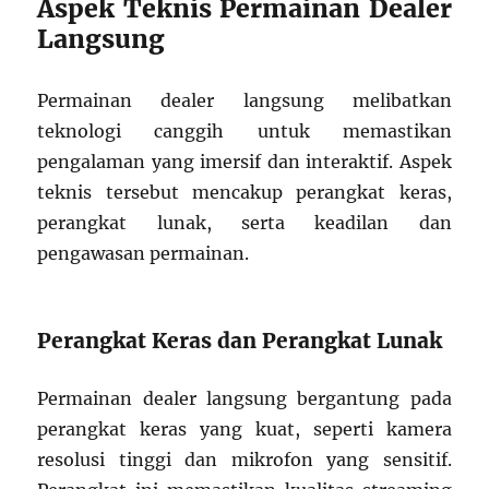
Aspek Teknis Permainan Dealer
Langsung
Permainan dealer langsung melibatkan
teknologi canggih untuk memastikan
pengalaman yang imersif dan interaktif. Aspek
teknis tersebut mencakup perangkat keras,
perangkat lunak, serta keadilan dan
pengawasan permainan.
Perangkat Keras dan Perangkat Lunak
Permainan dealer langsung bergantung pada
perangkat keras yang kuat, seperti kamera
resolusi tinggi dan mikrofon yang sensitif.