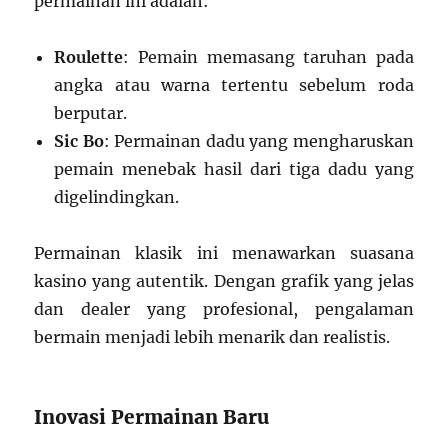
permainan ini adalah:
Roulette
: Pemain memasang taruhan pada
angka atau warna tertentu sebelum roda
berputar.
Sic Bo
: Permainan dadu yang mengharuskan
pemain menebak hasil dari tiga dadu yang
digelindingkan.
Permainan klasik ini menawarkan suasana
kasino yang autentik. Dengan grafik yang jelas
dan dealer yang profesional, pengalaman
bermain menjadi lebih menarik dan realistis.
Inovasi Permainan Baru