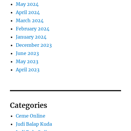
May 2024
April 2024
March 2024
February 2024
January 2024
December 2023
June 2023
May 2023
April 2023
Categories
Ceme Online
Judi Balap Kuda