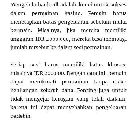
Mengelola bankroll adalah kunci untuk sukses
dalam permainan kasino. Pemain harus
menetapkan batas pengeluaran sebelum mulai
bermain. Misalnya, jika mereka memiliki
anggaran IDR 1.000.000, mereka bisa membagi
jumlah tersebut ke dalam sesi permainan.
Setiap sesi harus memiliki batas khusus,
misalnya IDR 200.000. Dengan cara ini, pemain
dapat menikmati permainan tanpa risiko
kehilangan seluruh dana. Penting juga untuk
tidak mengejar kerugian yang telah dialami,
karena ini dapat menyebabkan pengeluaran
berlebih.