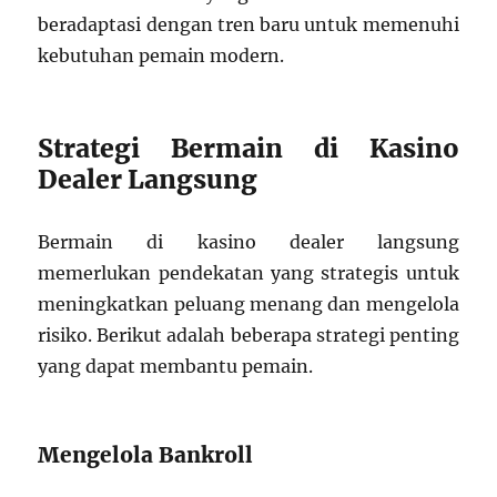
beradaptasi dengan tren baru untuk memenuhi
kebutuhan pemain modern.
Strategi Bermain di Kasino
Dealer Langsung
Bermain di kasino dealer langsung
memerlukan pendekatan yang strategis untuk
meningkatkan peluang menang dan mengelola
risiko. Berikut adalah beberapa strategi penting
yang dapat membantu pemain.
Mengelola Bankroll