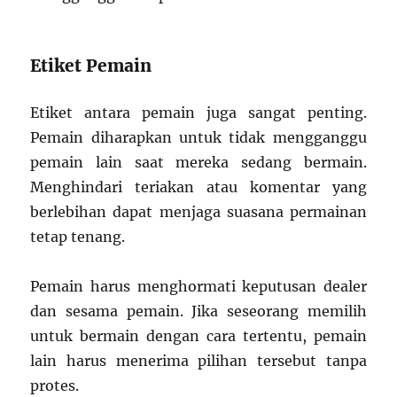
Etiket Pemain
Etiket antara pemain juga sangat penting.
Pemain diharapkan untuk tidak mengganggu
pemain lain saat mereka sedang bermain.
Menghindari teriakan atau komentar yang
berlebihan dapat menjaga suasana permainan
tetap tenang.
Pemain harus menghormati keputusan dealer
dan sesama pemain. Jika seseorang memilih
untuk bermain dengan cara tertentu, pemain
lain harus menerima pilihan tersebut tanpa
protes.