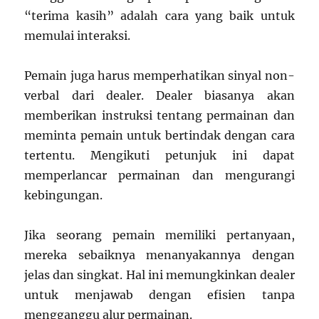
“terima kasih” adalah cara yang baik untuk
memulai interaksi.
Pemain juga harus memperhatikan sinyal non-
verbal dari dealer. Dealer biasanya akan
memberikan instruksi tentang permainan dan
meminta pemain untuk bertindak dengan cara
tertentu. Mengikuti petunjuk ini dapat
memperlancar permainan dan mengurangi
kebingungan.
Jika seorang pemain memiliki pertanyaan,
mereka sebaiknya menanyakannya dengan
jelas dan singkat. Hal ini memungkinkan dealer
untuk menjawab dengan efisien tanpa
mengganggu alur permainan.