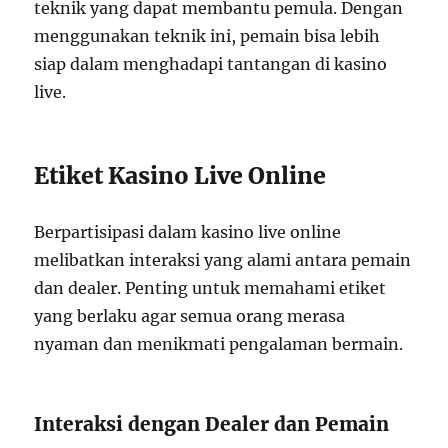
teknik yang dapat membantu pemula. Dengan
menggunakan teknik ini, pemain bisa lebih
siap dalam menghadapi tantangan di kasino
live.
Etiket Kasino Live Online
Berpartisipasi dalam kasino live online
melibatkan interaksi yang alami antara pemain
dan dealer. Penting untuk memahami etiket
yang berlaku agar semua orang merasa
nyaman dan menikmati pengalaman bermain.
Interaksi dengan Dealer dan Pemain