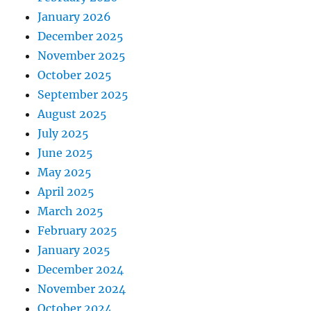
January 2026
December 2025
November 2025
October 2025
September 2025
August 2025
July 2025
June 2025
May 2025
April 2025
March 2025
February 2025
January 2025
December 2024
November 2024
October 2024