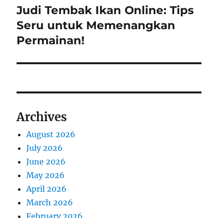
Judi Tembak Ikan Online: Tips
Next
post:
Seru untuk Memenangkan
Permainan!
Archives
August 2026
July 2026
June 2026
May 2026
April 2026
March 2026
February 2026