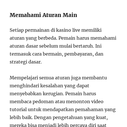
Memahami Aturan Main
Setiap permainan di kasino live memiliki
aturan yang berbeda. Pemain harus memahami
aturan dasar sebelum mulai bertaruh. Ini
termasuk cara bermain, pembayaran, dan
strategi dasar.
Mempelajari semua aturan juga membantu
menghindari kesalahan yang dapat
menyebabkan kerugian. Pemain harus
membaca pedoman atau menonton video
tutorial untuk mendapatkan pemahaman yang
lebih baik. Dengan pengetahuan yang kuat,
mereka bisa menjadi lebih percaya diri saat