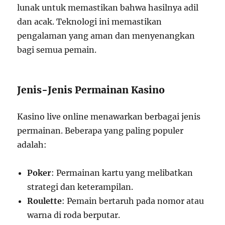
lunak untuk memastikan bahwa hasilnya adil
dan acak. Teknologi ini memastikan
pengalaman yang aman dan menyenangkan
bagi semua pemain.
Jenis-Jenis Permainan Kasino
Kasino live online menawarkan berbagai jenis
permainan. Beberapa yang paling populer
adalah:
Poker
: Permainan kartu yang melibatkan
strategi dan keterampilan.
Roulette
: Pemain bertaruh pada nomor atau
warna di roda berputar.