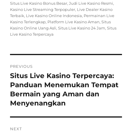
on
Situs Live Kasino Bonus Besar
,
Judi Live Kasino Resmi
,
Kasino Live Streaming Terpopuler
,
Live Dealer Kasino
Terbaik
,
Live Kasino Online Indonesia
,
Permainan Live
Kasino Terlengkap
,
Platform Live Kasino Aman
,
Situs
Kasino Online Uang Asli
,
Situs Live Kasino 24 Jam
,
Situs
Live Kasino Terpercaya
Post
PREVIOUS
navigation
Situs Live Kasino Terpercaya:
Previous
post:
Panduan Menemukan Tempat
Bermain yang Aman dan
Menyenangkan
NEXT