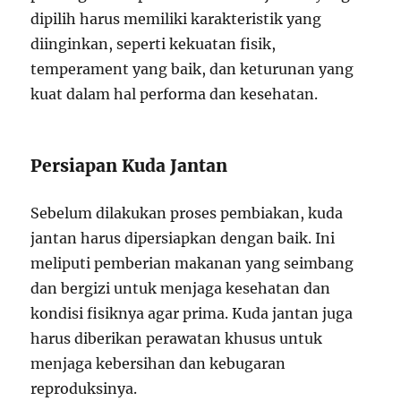
dipilih harus memiliki karakteristik yang
diinginkan, seperti kekuatan fisik,
temperament yang baik, dan keturunan yang
kuat dalam hal performa dan kesehatan.
Persiapan Kuda Jantan
Sebelum dilakukan proses pembiakan, kuda
jantan harus dipersiapkan dengan baik. Ini
meliputi pemberian makanan yang seimbang
dan bergizi untuk menjaga kesehatan dan
kondisi fisiknya agar prima. Kuda jantan juga
harus diberikan perawatan khusus untuk
menjaga kebersihan dan kebugaran
reproduksinya.