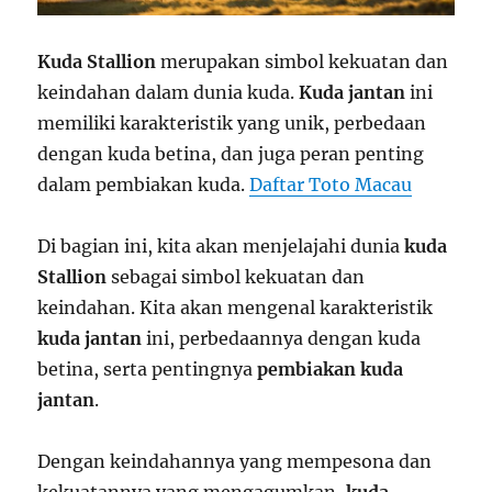
Kuda Stallion
merupakan simbol kekuatan dan
keindahan dalam dunia kuda.
Kuda jantan
ini
memiliki karakteristik yang unik, perbedaan
dengan kuda betina, dan juga peran penting
dalam pembiakan kuda.
Daftar Toto Macau
Di bagian ini, kita akan menjelajahi dunia
kuda
Stallion
sebagai simbol kekuatan dan
keindahan. Kita akan mengenal karakteristik
kuda jantan
ini, perbedaannya dengan kuda
betina, serta pentingnya
pembiakan kuda
jantan
.
Dengan keindahannya yang mempesona dan
kekuatannya yang mengagumkan,
kuda