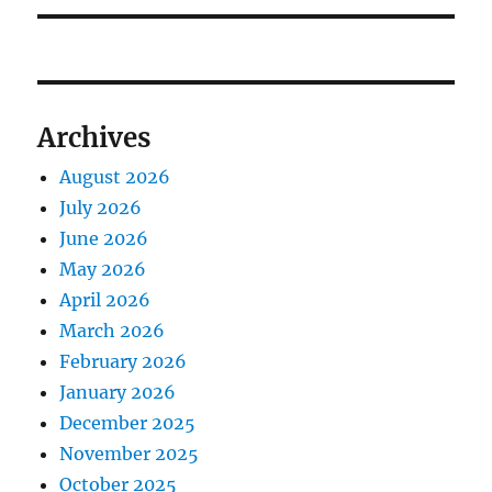
Archives
August 2026
July 2026
June 2026
May 2026
April 2026
March 2026
February 2026
January 2026
December 2025
November 2025
October 2025