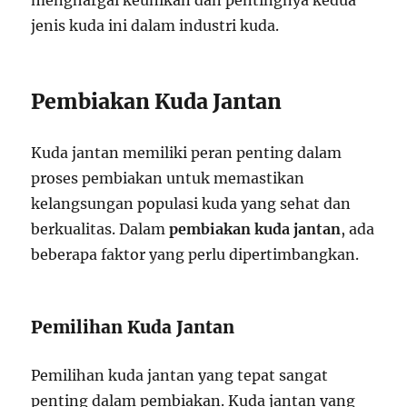
jenis kuda ini dalam industri kuda.
Pembiakan Kuda Jantan
Kuda jantan memiliki peran penting dalam
proses pembiakan untuk memastikan
kelangsungan populasi kuda yang sehat dan
berkualitas. Dalam
pembiakan kuda jantan
, ada
beberapa faktor yang perlu dipertimbangkan.
Pemilihan Kuda Jantan
Pemilihan kuda jantan yang tepat sangat
penting dalam pembiakan. Kuda jantan yang