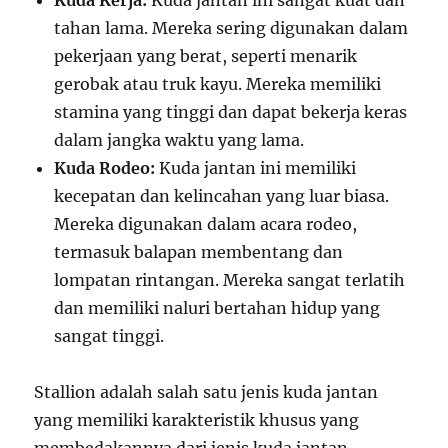
tahan lama. Mereka sering digunakan dalam
pekerjaan yang berat, seperti menarik
gerobak atau truk kayu. Mereka memiliki
stamina yang tinggi dan dapat bekerja keras
dalam jangka waktu yang lama.
Kuda Rodeo:
Kuda jantan ini memiliki
kecepatan dan kelincahan yang luar biasa.
Mereka digunakan dalam acara rodeo,
termasuk balapan membentang dan
lompatan rintangan. Mereka sangat terlatih
dan memiliki naluri bertahan hidup yang
sangat tinggi.
Stallion adalah salah satu jenis kuda jantan
yang memiliki karakteristik khusus yang
membedakannya dari jenis kuda jantan