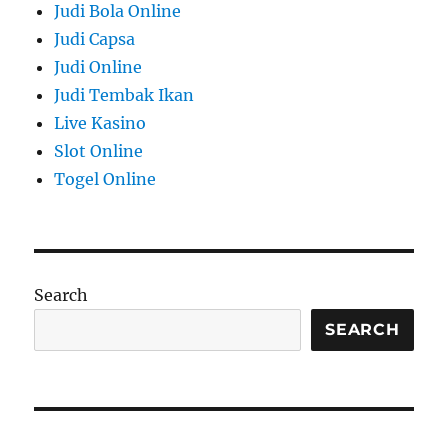
Judi Bola Online
Judi Capsa
Judi Online
Judi Tembak Ikan
Live Kasino
Slot Online
Togel Online
Search
SEARCH