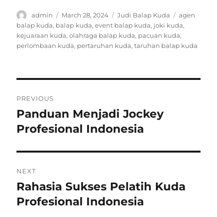
Author
Posted
Categories
Tags
admin
March 28, 2024
Judi Balap Kuda
agen
on
balap kuda
,
balap kuda
,
event balap kuda
,
joki kuda
,
kejuaraan kuda
,
olahraga balap kuda
,
pacuan kuda
,
perlombaan kuda
,
pertaruhan kuda
,
taruhan balap kuda
Post
PREVIOUS
navigation
Panduan Menjadi Jockey
Previous
post:
Profesional Indonesia
NEXT
Rahasia Sukses Pelatih Kuda
Next
post:
Profesional Indonesia