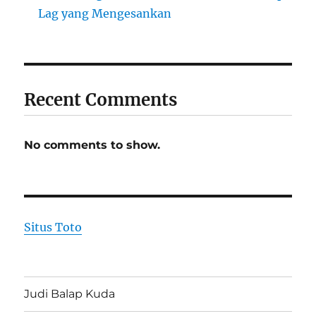
Lag yang Mengesankan
Recent Comments
No comments to show.
Situs Toto
Judi Balap Kuda