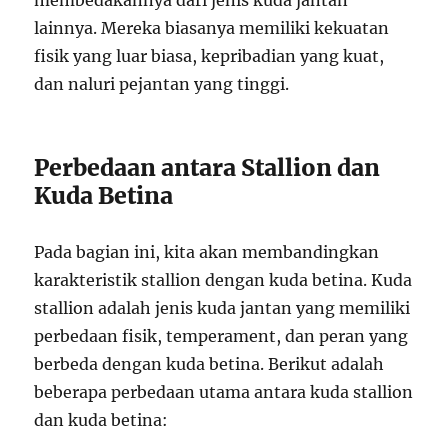
lainnya. Mereka biasanya memiliki kekuatan
fisik yang luar biasa, kepribadian yang kuat,
dan naluri pejantan yang tinggi.
Perbedaan antara Stallion dan
Kuda Betina
Pada bagian ini, kita akan membandingkan
karakteristik stallion dengan kuda betina. Kuda
stallion adalah jenis kuda jantan yang memiliki
perbedaan fisik, temperament, dan peran yang
berbeda dengan kuda betina. Berikut adalah
beberapa perbedaan utama antara kuda stallion
dan kuda betina: