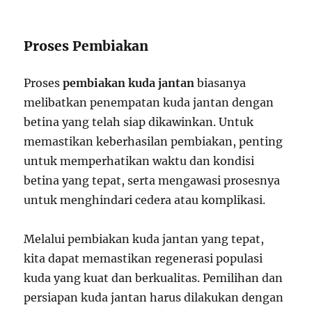
Proses Pembiakan
Proses
pembiakan kuda jantan
biasanya
melibatkan penempatan kuda jantan dengan
betina yang telah siap dikawinkan. Untuk
memastikan keberhasilan pembiakan, penting
untuk memperhatikan waktu dan kondisi
betina yang tepat, serta mengawasi prosesnya
untuk menghindari cedera atau komplikasi.
Melalui pembiakan kuda jantan yang tepat,
kita dapat memastikan regenerasi populasi
kuda yang kuat dan berkualitas. Pemilihan dan
persiapan kuda jantan harus dilakukan dengan