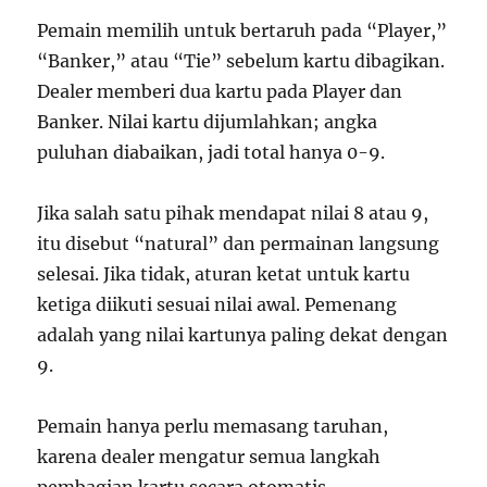
Pemain memilih untuk bertaruh pada “Player,”
“Banker,” atau “Tie” sebelum kartu dibagikan.
Dealer memberi dua kartu pada Player dan
Banker. Nilai kartu dijumlahkan; angka
puluhan diabaikan, jadi total hanya 0-9.
Jika salah satu pihak mendapat nilai 8 atau 9,
itu disebut “natural” dan permainan langsung
selesai. Jika tidak, aturan ketat untuk kartu
ketiga diikuti sesuai nilai awal. Pemenang
adalah yang nilai kartunya paling dekat dengan
9.
Pemain hanya perlu memasang taruhan,
karena dealer mengatur semua langkah
pembagian kartu secara otomatis.