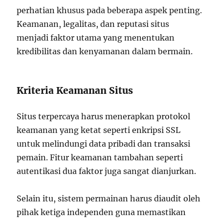
perhatian khusus pada beberapa aspek penting.
Keamanan, legalitas, dan reputasi situs
menjadi faktor utama yang menentukan
kredibilitas dan kenyamanan dalam bermain.
Kriteria Keamanan Situs
Situs terpercaya harus menerapkan protokol
keamanan yang ketat seperti enkripsi SSL
untuk melindungi data pribadi dan transaksi
pemain. Fitur keamanan tambahan seperti
autentikasi dua faktor juga sangat dianjurkan.
Selain itu, sistem permainan harus diaudit oleh
pihak ketiga independen guna memastikan