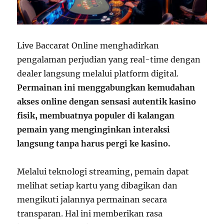
Live Baccarat Online menghadirkan
pengalaman perjudian yang real-time dengan
dealer langsung melalui platform digital.
Permainan ini menggabungkan kemudahan
akses online dengan sensasi autentik kasino
fisik, membuatnya populer di kalangan
pemain yang menginginkan interaksi
langsung tanpa harus pergi ke kasino.
Melalui teknologi streaming, pemain dapat
melihat setiap kartu yang dibagikan dan
mengikuti jalannya permainan secara
transparan. Hal ini memberikan rasa