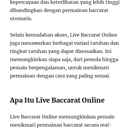
kepercayaan dan keterlibatan yang lebih tinggi
dibandingkan dengan permainan baccarat
otomatis.
Selain kemudahan akses, Live Baccarat Online
juga menawarkan berbagai variasi taruhan dan
tingkat taruhan yang dapat disesuaikan. Ini
memungkinkan siapa saja, dari pemula hingga
pemain berpengalaman, untuk menikmati
permainan dengan cara yang paling sesuai.
Apa Itu Live Baccarat Online
Live Baccarat Online memungkinkan pemain
menikmati permainan baccarat secara real-