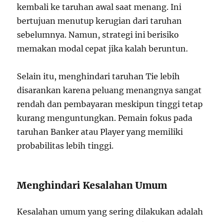
kembali ke taruhan awal saat menang. Ini
bertujuan menutup kerugian dari taruhan
sebelumnya. Namun, strategi ini berisiko
memakan modal cepat jika kalah beruntun.
Selain itu, menghindari taruhan Tie lebih
disarankan karena peluang menangnya sangat
rendah dan pembayaran meskipun tinggi tetap
kurang menguntungkan. Pemain fokus pada
taruhan Banker atau Player yang memiliki
probabilitas lebih tinggi.
Menghindari Kesalahan Umum
Kesalahan umum yang sering dilakukan adalah