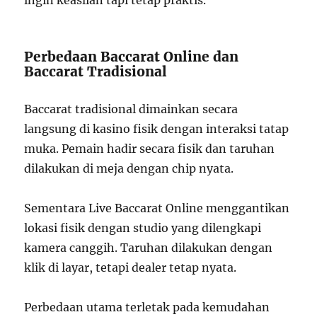
Perbedaan Baccarat Online dan
Baccarat Tradisional
Baccarat tradisional dimainkan secara
langsung di kasino fisik dengan interaksi tatap
muka. Pemain hadir secara fisik dan taruhan
dilakukan di meja dengan chip nyata.
Sementara Live Baccarat Online menggantikan
lokasi fisik dengan studio yang dilengkapi
kamera canggih. Taruhan dilakukan dengan
klik di layar, tetapi dealer tetap nyata.
Perbedaan utama terletak pada kemudahan