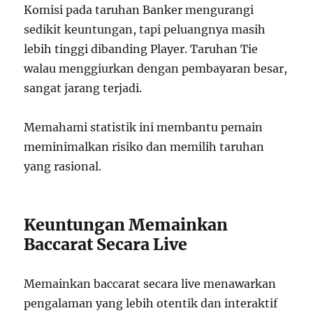
Komisi pada taruhan Banker mengurangi
sedikit keuntungan, tapi peluangnya masih
lebih tinggi dibanding Player. Taruhan Tie
walau menggiurkan dengan pembayaran besar,
sangat jarang terjadi.
Memahami statistik ini membantu pemain
meminimalkan risiko dan memilih taruhan
yang rasional.
Keuntungan Memainkan
Baccarat Secara Live
Memainkan baccarat secara live menawarkan
pengalaman yang lebih otentik dan interaktif