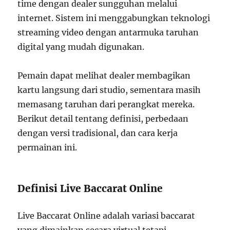
time dengan dealer sungguhan melalui
internet. Sistem ini menggabungkan teknologi
streaming video dengan antarmuka taruhan
digital yang mudah digunakan.
Pemain dapat melihat dealer membagikan
kartu langsung dari studio, sementara masih
memasang taruhan dari perangkat mereka.
Berikut detail tentang definisi, perbedaan
dengan versi tradisional, dan cara kerja
permainan ini.
Definisi Live Baccarat Online
Live Baccarat Online adalah variasi baccarat
yang dimainkan secara virtual tetapi