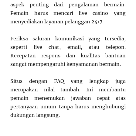
aspek penting dari pengalaman bermain.
Pemain harus mencari live casino yang
menyediakan layanan pelanggan 24/7.
Periksa saluran komunikasi yang tersedia,
seperti live chat, email, atau telepon.
Kecepatan respons dan kualitas bantuan
sangat mempengaruhi kenyamanan bermain.
Situs dengan FAQ yang lengkap juga
merupakan nilai tambah. Ini membantu
pemain menemukan jawaban cepat atas
pertanyaan umum tanpa harus menghubungi
dukungan langsung.