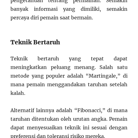
pengetahuan tentang permainan. Semakin
banyak informasi yang dimiliki, semakin
percaya diri pemain saat bermain.
Teknik Bertaruh
Teknik bertaruh yang tepat dapat
meningkatkan peluang menang. Salah satu
metode yang populer adalah “Martingale,” di
mana pemain menggandakan taruhan setelah
kalah.
Alternatif lainnya adalah “Fibonacci,” di mana
taruhan ditentukan oleh urutan angka. Pemain
dapat menyesuaikan teknik ini sesuai dengan
preferensi dan toleransi risiko mereka.