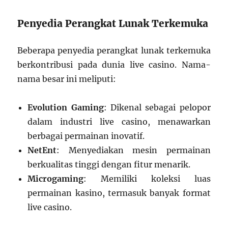
Penyedia Perangkat Lunak Terkemuka
Beberapa penyedia perangkat lunak terkemuka
berkontribusi pada dunia live casino. Nama-
nama besar ini meliputi:
Evolution Gaming
: Dikenal sebagai pelopor
dalam industri live casino, menawarkan
berbagai permainan inovatif.
NetEnt
: Menyediakan mesin permainan
berkualitas tinggi dengan fitur menarik.
Microgaming
: Memiliki koleksi luas
permainan kasino, termasuk banyak format
live casino.