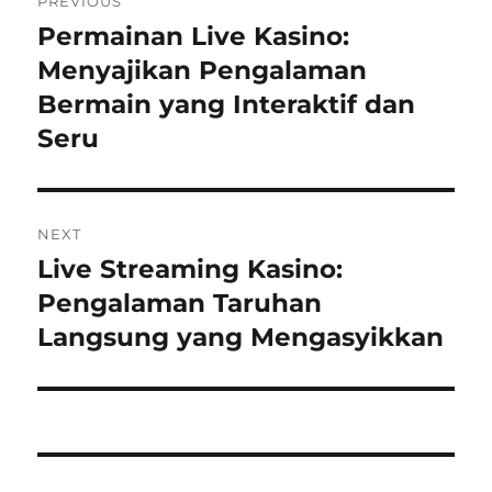
PREVIOUS
navigation
Permainan Live Kasino:
Previous
post:
Menyajikan Pengalaman
Bermain yang Interaktif dan
Seru
NEXT
Live Streaming Kasino:
Next
post:
Pengalaman Taruhan
Langsung yang Mengasyikkan