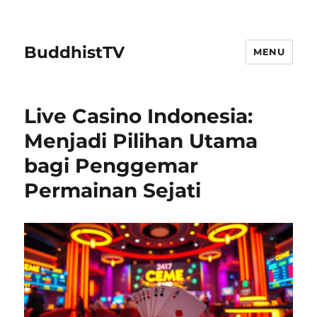
BuddhistTV
MENU
Live Casino Indonesia:
Menjadi Pilihan Utama
bagi Penggemar
Permainan Sejati