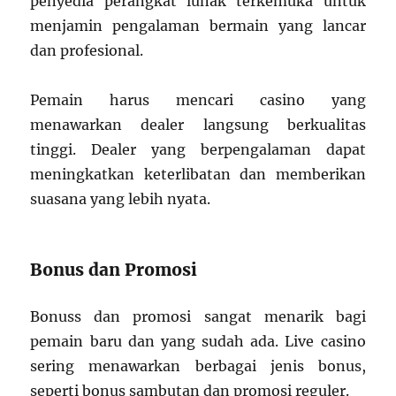
penyedia perangkat lunak terkemuka untuk
menjamin pengalaman bermain yang lancar
dan profesional.
Pemain harus mencari casino yang
menawarkan dealer langsung berkualitas
tinggi. Dealer yang berpengalaman dapat
meningkatkan keterlibatan dan memberikan
suasana yang lebih nyata.
Bonus dan Promosi
Bonuss dan promosi sangat menarik bagi
pemain baru dan yang sudah ada. Live casino
sering menawarkan berbagai jenis bonus,
seperti bonus sambutan dan promosi reguler.