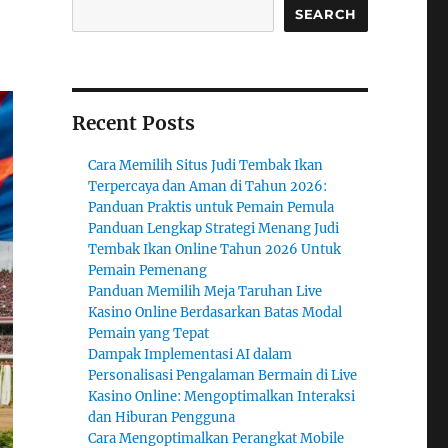
SEARCH
Recent Posts
Cara Memilih Situs Judi Tembak Ikan
Terpercaya dan Aman di Tahun 2026:
Panduan Praktis untuk Pemain Pemula
Panduan Lengkap Strategi Menang Judi
Tembak Ikan Online Tahun 2026 Untuk
Pemain Pemenang
Panduan Memilih Meja Taruhan Live
Kasino Online Berdasarkan Batas Modal
Pemain yang Tepat
Dampak Implementasi AI dalam
Personalisasi Pengalaman Bermain di Live
Kasino Online: Mengoptimalkan Interaksi
dan Hiburan Pengguna
Cara Mengoptimalkan Perangkat Mobile