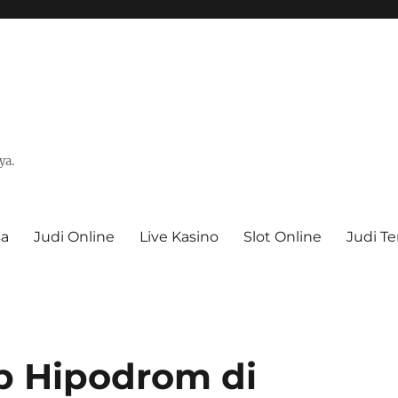
ya.
sa
Judi Online
Live Kasino
Slot Online
Judi T
 Hipodrom di