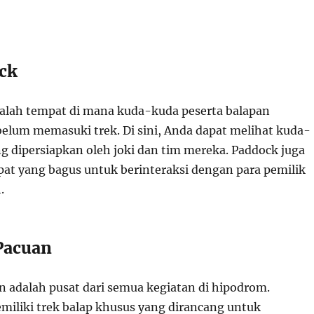
ck
alah tempat di mana kuda-kuda peserta balapan
belum memasuki trek. Di sini, Anda dapat melihat kuda-
g dipersiapkan oleh joki dan tim mereka. Paddock juga
t yang bagus untuk berinteraksi dengan para pemilik
.
Pacuan
 adalah pusat dari semua kegiatan di hipodrom.
miliki trek balap khusus yang dirancang untuk