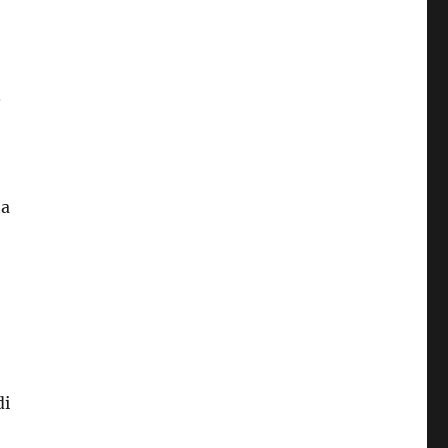
.
ta
di