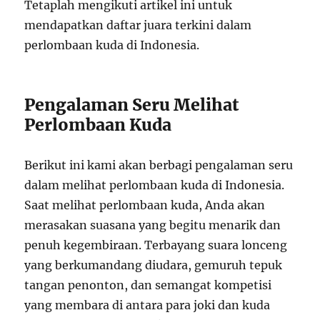
Tetaplah mengikuti artikel ini untuk
mendapatkan daftar juara terkini dalam
perlombaan kuda di Indonesia.
Pengalaman Seru Melihat
Perlombaan Kuda
Berikut ini kami akan berbagi pengalaman seru
dalam melihat perlombaan kuda di Indonesia.
Saat melihat perlombaan kuda, Anda akan
merasakan suasana yang begitu menarik dan
penuh kegembiraan. Terbayang suara lonceng
yang berkumandang diudara, gemuruh tepuk
tangan penonton, dan semangat kompetisi
yang membara di antara para joki dan kuda