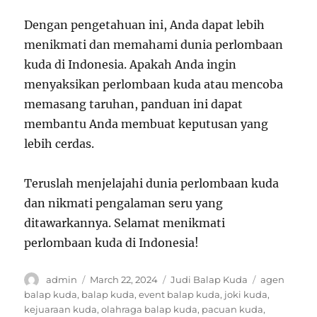
Dengan pengetahuan ini, Anda dapat lebih
menikmati dan memahami dunia perlombaan
kuda di Indonesia. Apakah Anda ingin
menyaksikan perlombaan kuda atau mencoba
memasang taruhan, panduan ini dapat
membantu Anda membuat keputusan yang
lebih cerdas.
Teruslah menjelajahi dunia perlombaan kuda
dan nikmati pengalaman seru yang
ditawarkannya. Selamat menikmati
perlombaan kuda di Indonesia!
Author
Posted
Categories
Tags
admin
March 22, 2024
Judi Balap Kuda
agen
on
balap kuda
,
balap kuda
,
event balap kuda
,
joki kuda
,
kejuaraan kuda
,
olahraga balap kuda
,
pacuan kuda
,