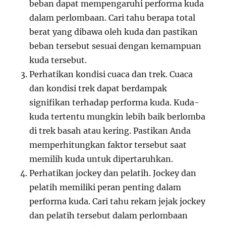
beban dapat mempengaruhi performa kuda
dalam perlombaan. Cari tahu berapa total
berat yang dibawa oleh kuda dan pastikan
beban tersebut sesuai dengan kemampuan
kuda tersebut.
Perhatikan kondisi cuaca dan trek. Cuaca
dan kondisi trek dapat berdampak
signifikan terhadap performa kuda. Kuda-
kuda tertentu mungkin lebih baik berlomba
di trek basah atau kering. Pastikan Anda
memperhitungkan faktor tersebut saat
memilih kuda untuk dipertaruhkan.
Perhatikan jockey dan pelatih. Jockey dan
pelatih memiliki peran penting dalam
performa kuda. Cari tahu rekam jejak jockey
dan pelatih tersebut dalam perlombaan