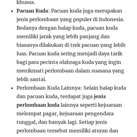
khusus.
Pacuan Kuda
: Pacuan kuda juga merupakan
jenis perlombaan yang populer di Indonesia.
Bedanya dengan balap kuda, pacuan kuda
memiliki jarak yang lebih panjang dan
biasanya dilakukan di trek pacuan yang lebih
luas. Pacuan kuda sering menjadi daya tarik
bagi para pecinta olahraga kuda yang ingin
menikmati perlombaan dalam suasana yang
lebih santai.
Perlombaan Kuda Lainnya: Selain balap kuda
dan pacuan kuda, terdapat juga
jenis
perlombaan kuda
lainnya seperti kejuaraan
melompat pagar, kejuaraan pengendara
tunggal, dan banyak lagi. Setiap jenis
perlombaan tersebut memiliki aturan dan