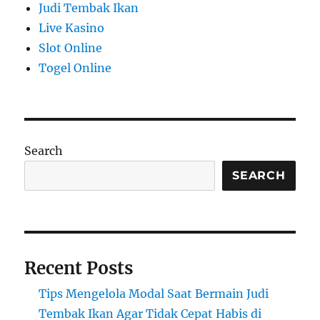
Judi Tembak Ikan
Live Kasino
Slot Online
Togel Online
Search
SEARCH
Recent Posts
Tips Mengelola Modal Saat Bermain Judi
Tembak Ikan Agar Tidak Cepat Habis di