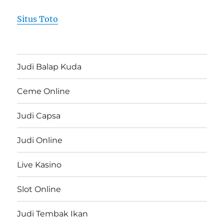
Situs Toto
Judi Balap Kuda
Ceme Online
Judi Capsa
Judi Online
Live Kasino
Slot Online
Judi Tembak Ikan