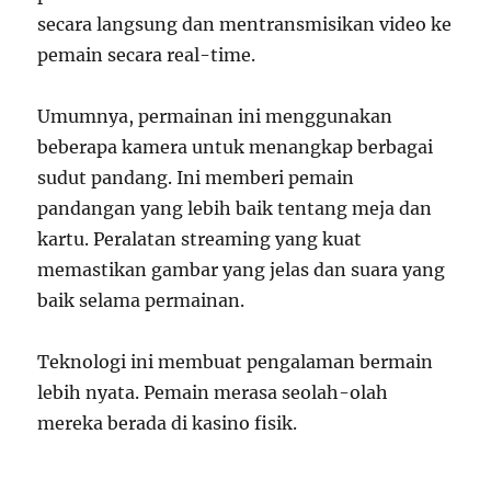
secara langsung dan mentransmisikan video ke
pemain secara real-time.
Umumnya, permainan ini menggunakan
beberapa kamera untuk menangkap berbagai
sudut pandang. Ini memberi pemain
pandangan yang lebih baik tentang meja dan
kartu. Peralatan streaming yang kuat
memastikan gambar yang jelas dan suara yang
baik selama permainan.
Teknologi ini membuat pengalaman bermain
lebih nyata. Pemain merasa seolah-olah
mereka berada di kasino fisik.