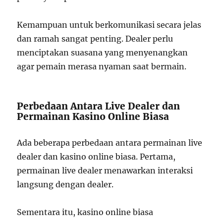
Kemampuan untuk berkomunikasi secara jelas
dan ramah sangat penting. Dealer perlu
menciptakan suasana yang menyenangkan
agar pemain merasa nyaman saat bermain.
Perbedaan Antara Live Dealer dan
Permainan Kasino Online Biasa
Ada beberapa perbedaan antara permainan live
dealer dan kasino online biasa. Pertama,
permainan live dealer menawarkan interaksi
langsung dengan dealer.
Sementara itu, kasino online biasa