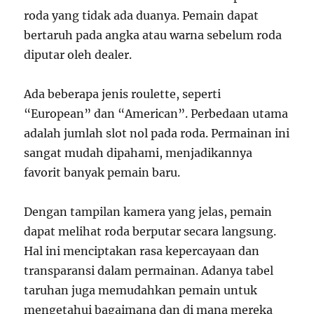
roda yang tidak ada duanya. Pemain dapat
bertaruh pada angka atau warna sebelum roda
diputar oleh dealer.
Ada beberapa jenis roulette, seperti
“European” dan “American”. Perbedaan utama
adalah jumlah slot nol pada roda. Permainan ini
sangat mudah dipahami, menjadikannya
favorit banyak pemain baru.
Dengan tampilan kamera yang jelas, pemain
dapat melihat roda berputar secara langsung.
Hal ini menciptakan rasa kepercayaan dan
transparansi dalam permainan. Adanya tabel
taruhan juga memudahkan pemain untuk
mengetahui bagaimana dan di mana mereka