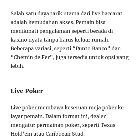
Salah satu daya tarik utama dari live baccarat
adalah kemudahan akses. Pemain bisa
menikmati pengalaman seperti berada di
kasino nyata tanpa harus keluar rumah.
Beberapa variasi, seperti “Punto Banco” dan
“Chemin de Fer”, juga tersedia untuk opsi yang
lebih.
Live Poker
Live poker membawa keseruan meja poker ke
layar pemain. Dalam format ini, dealer
mengatur permainan poker, seperti Texas
Hold’em atau Caribbean Stud.