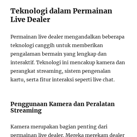
Teknologi dalam Permainan
Live Dealer
Permainan live dealer mengandalkan beberapa
teknologi canggih untuk memberikan
pengalaman bermain yang lengkap dan
interaktif. Teknologi ini mencakup kamera dan
perangkat streaming, sistem pengenalan
kartu, serta fitur interaksi seperti live chat.
Penggunaan Kamera dan Peralatan
Streaming
Kamera merupakan bagian penting dari
permainan live dealer. Mereka merekam dealer