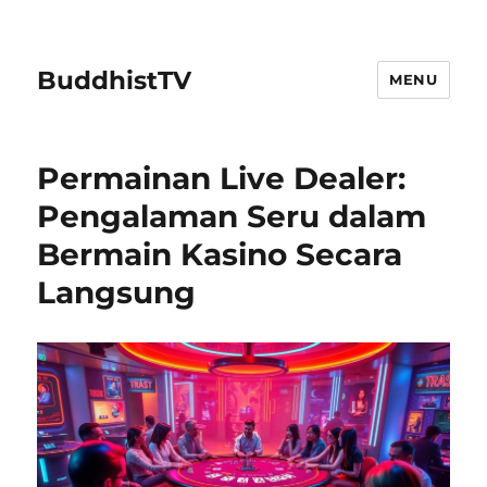
BuddhistTV
MENU
Permainan Live Dealer:
Pengalaman Seru dalam
Bermain Kasino Secara
Langsung