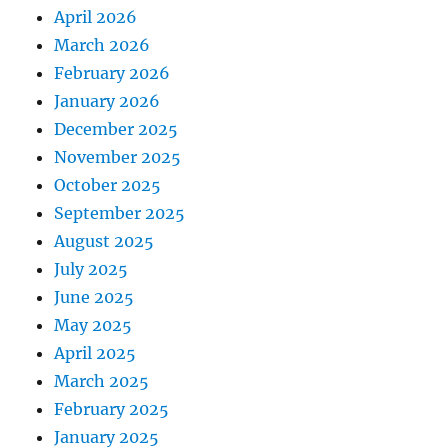
April 2026
March 2026
February 2026
January 2026
December 2025
November 2025
October 2025
September 2025
August 2025
July 2025
June 2025
May 2025
April 2025
March 2025
February 2025
January 2025