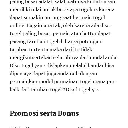
paling besar adalah salah satunya keuntungan
memiliki nilai untuk beberapa togelers karena
dapat semakin untung saat bermain togel
online. Bagaimana tak, oleh karena ada disc.
togel paling besar, pemain atau bettor dapat
pasang taruhan togel di harga potongan
taruhan tertentu maka dari itu tidak
mengikutsertakan seluruhnya dari modal anda.
Disc. togel yang disiapkan melalui bandar bisa
dipercaya dapat juga anda raih dengan
permainkan model permainan togel mana pun
baik dari taruhan togel 2D s/d togel 4D.
Promosi serta Bonus