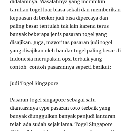
didalamnya. Masalahnya yang membikin
taruhan togel luar biasa sekali dan memberikan
kepuasan di broker judi bisa dipercaya dan
paling besar tentulah tak lain karena terus
banyak beberapa jenis pasaran togel yang
disajikan. Juga, mayoritas pasaran judi togel
yang disajikan oleh bandar togel paling besar di
Indonesia merupakan opsi terbaik yang
contoh-contoh pasarannya seperti berikut:
Judi Togel Singapore
Pasaran togel singapore sebagai satu
diantaranya type pasaran toto terbaik yang
banyak diunggulkan banyak penjudi lantaran
telah ada sudah sejak lama. Togel Singapore