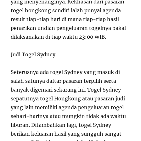
yang menyenanginya. Kekhasan dari pasaran
togel hongkong sendiri ialah punyai agenda
result tiap-tiap hari di mana tiap-tiap hasil
penarikan undian pengeluaran togelnya bakal
dilaksanakan di tiap waktu 23:00 WIB.
Judi Togel Sydney
Seterusnya ada togel Sydney yang masuk di
salah satunya daftar pasaran terpilih serta
banyak digemari sekarang ini. Togel Sydney
sepatutnya togel Hongkong atau pasaran judi
yang lain memiliki agenda pengeluaran togel
sehari-harinya atau mungkin tidak ada waktu
liburan. Ditambahkan lagi, togel Sydney
berikan keluaran hasil yang sungguh sangat