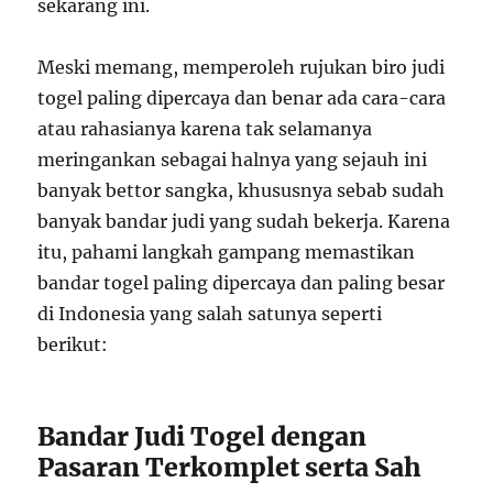
sekarang ini.
Meski memang, memperoleh rujukan biro judi
togel paling dipercaya dan benar ada cara-cara
atau rahasianya karena tak selamanya
meringankan sebagai halnya yang sejauh ini
banyak bettor sangka, khususnya sebab sudah
banyak bandar judi yang sudah bekerja. Karena
itu, pahami langkah gampang memastikan
bandar togel paling dipercaya dan paling besar
di Indonesia yang salah satunya seperti
berikut:
Bandar Judi Togel dengan
Pasaran Terkomplet serta Sah