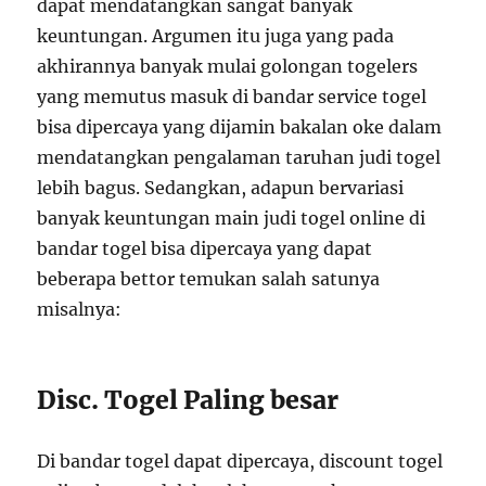
dapat mendatangkan sangat banyak
keuntungan. Argumen itu juga yang pada
akhirannya banyak mulai golongan togelers
yang memutus masuk di bandar service togel
bisa dipercaya yang dijamin bakalan oke dalam
mendatangkan pengalaman taruhan judi togel
lebih bagus. Sedangkan, adapun bervariasi
banyak keuntungan main judi togel online di
bandar togel bisa dipercaya yang dapat
beberapa bettor temukan salah satunya
misalnya:
Disc. Togel Paling besar
Di bandar togel dapat dipercaya, discount togel