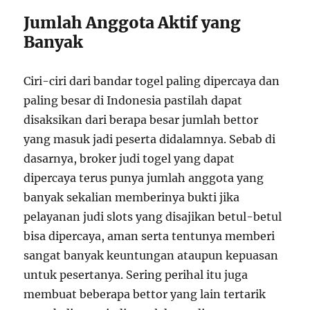
Jumlah Anggota Aktif yang
Banyak
Ciri-ciri dari bandar togel paling dipercaya dan
paling besar di Indonesia pastilah dapat
disaksikan dari berapa besar jumlah bettor
yang masuk jadi peserta didalamnya. Sebab di
dasarnya, broker judi togel yang dapat
dipercaya terus punya jumlah anggota yang
banyak sekalian memberinya bukti jika
pelayanan judi slots yang disajikan betul-betul
bisa dipercaya, aman serta tentunya memberi
sangat banyak keuntungan ataupun kepuasan
untuk pesertanya. Sering perihal itu juga
membuat beberapa bettor yang lain tertarik