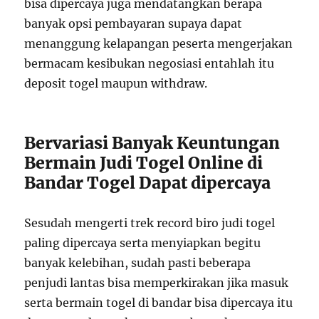
bisa dipercaya juga mendatangkan berapa
banyak opsi pembayaran supaya dapat
menanggung kelapangan peserta mengerjakan
bermacam kesibukan negosiasi entahlah itu
deposit togel maupun withdraw.
Bervariasi Banyak Keuntungan
Bermain Judi Togel Online di
Bandar Togel Dapat dipercaya
Sesudah mengerti trek record biro judi togel
paling dipercaya serta menyiapkan begitu
banyak kelebihan, sudah pasti beberapa
penjudi lantas bisa memperkirakan jika masuk
serta bermain togel di bandar bisa dipercaya itu