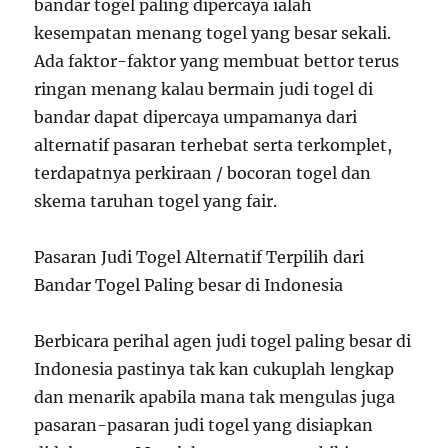
bandar togel paling dipercaya ialah
kesempatan menang togel yang besar sekali.
Ada faktor-faktor yang membuat bettor terus
ringan menang kalau bermain judi togel di
bandar dapat dipercaya umpamanya dari
alternatif pasaran terhebat serta terkomplet,
terdapatnya perkiraan / bocoran togel dan
skema taruhan togel yang fair.
Pasaran Judi Togel Alternatif Terpilih dari
Bandar Togel Paling besar di Indonesia
Berbicara perihal agen judi togel paling besar di
Indonesia pastinya tak kan cukuplah lengkap
dan menarik apabila mana tak mengulas juga
pasaran-pasaran judi togel yang disiapkan