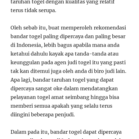
taruhan togel dengan kualitas yang relatif
terus tidak serupa.
Oleh sebab itu, buat memperoleh rekomendasi
bandar togel paling dipercaya dan paling besar
di Indonesia, lebih bagus apabila mana anda
ketahui dahulu kayak apa tanda-tanda atau
keunggulan pada agen judi togel itu yang pasti
tak kan ditemui juga oleh anda di biro judi lain.
Apa lagi, bandar taruhan togel yang dapat
dipercaya sangat oke dalam mendatangkan
pelayanan togel amat seimbang hingga bisa
memberi semua apakah yang selalu terus
diingini beberapa penjudi.
Dalam pada itu, bandar togel dapat dipercaya