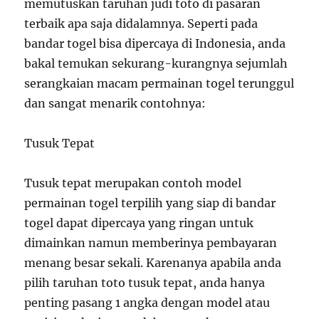
memutuskan taruhan judi toto di pasaran
terbaik apa saja didalamnya. Seperti pada
bandar togel bisa dipercaya di Indonesia, anda
bakal temukan sekurang-kurangnya sejumlah
serangkaian macam permainan togel terunggul
dan sangat menarik contohnya:
Tusuk Tepat
Tusuk tepat merupakan contoh model
permainan togel terpilih yang siap di bandar
togel dapat dipercaya yang ringan untuk
dimainkan namun memberinya pembayaran
menang besar sekali. Karenanya apabila anda
pilih taruhan toto tusuk tepat, anda hanya
penting pasang 1 angka dengan model atau