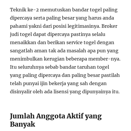
Teknik ke-2 memutuskan bandar togel paling
dipercaya serta paling besar yang harus anda
pahami yakni dari posisi legitimasinya. Broker
judi togel dapat dipercaya pastinya selalu
menaikkan dan berikan service togel dengan
sangatlah aman tak ada masalah apa pun yang
menimbulkan kerugian beberapa member-nya.
Itu seluruhnya sebab bandar taruhan togel
yang paling dipercaya dan paling besar pastilah
telah punyai ijin bekerja yang sah dengan
disinyalir oleh ada lisensi yang dipunyainya itu.
Jumlah Anggota Aktif yang
Banyak