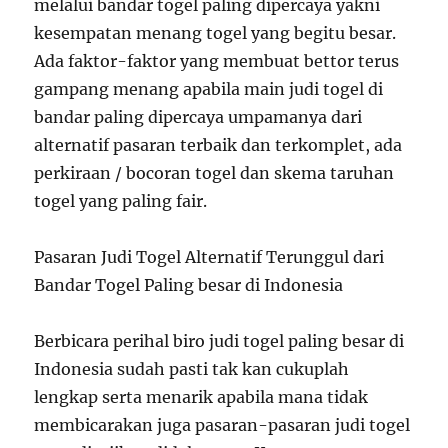
melalui bandar togel paling dipercaya yakni
kesempatan menang togel yang begitu besar.
Ada faktor-faktor yang membuat bettor terus
gampang menang apabila main judi togel di
bandar paling dipercaya umpamanya dari
alternatif pasaran terbaik dan terkomplet, ada
perkiraan / bocoran togel dan skema taruhan
togel yang paling fair.
Pasaran Judi Togel Alternatif Terunggul dari
Bandar Togel Paling besar di Indonesia
Berbicara perihal biro judi togel paling besar di
Indonesia sudah pasti tak kan cukuplah
lengkap serta menarik apabila mana tidak
membicarakan juga pasaran-pasaran judi togel