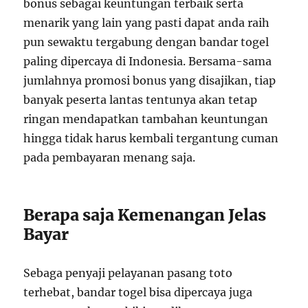
bonus sebagai keuntungan terbaik serta
menarik yang lain yang pasti dapat anda raih
pun sewaktu tergabung dengan bandar togel
paling dipercaya di Indonesia. Bersama-sama
jumlahnya promosi bonus yang disajikan, tiap
banyak peserta lantas tentunya akan tetap
ringan mendapatkan tambahan keuntungan
hingga tidak harus kembali tergantung cuman
pada pembayaran menang saja.
Berapa saja Kemenangan Jelas
Bayar
Sebaga penyaji pelayanan pasang toto
terhebat, bandar togel bisa dipercaya juga