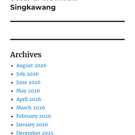
Singkawang
Archives
August 2026
July 2026
June 2026
May 2026
April 2026
March 2026
February 2026
January 2026
December 2025