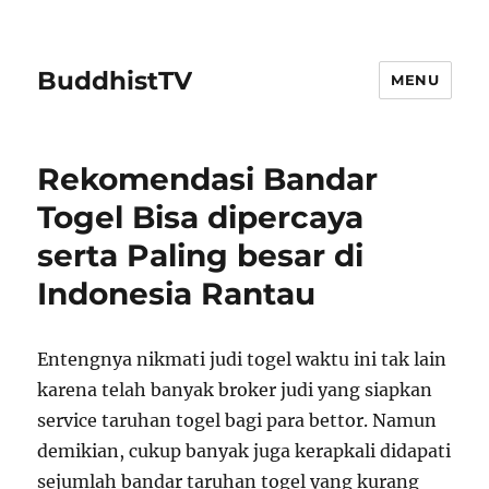
BuddhistTV
MENU
Rekomendasi Bandar
Togel Bisa dipercaya
serta Paling besar di
Indonesia Rantau
Entengnya nikmati judi togel waktu ini tak lain
karena telah banyak broker judi yang siapkan
service taruhan togel bagi para bettor. Namun
demikian, cukup banyak juga kerapkali didapati
sejumlah bandar taruhan togel yang kurang