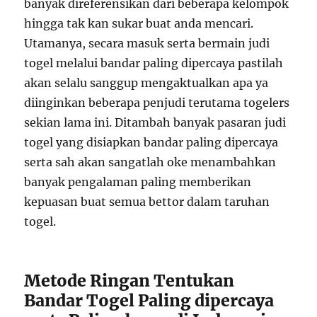
banyak direferensikan dari beberapa kelompok
hingga tak kan sukar buat anda mencari.
Utamanya, secara masuk serta bermain judi
togel melalui bandar paling dipercaya pastilah
akan selalu sanggup mengaktualkan apa ya
diinginkan beberapa penjudi terutama togelers
sekian lama ini. Ditambah banyak pasaran judi
togel yang disiapkan bandar paling dipercaya
serta sah akan sangatlah oke menambahkan
banyak pengalaman paling memberikan
kepuasan buat semua bettor dalam taruhan
togel.
Metode Ringan Tentukan
Bandar Togel Paling dipercaya