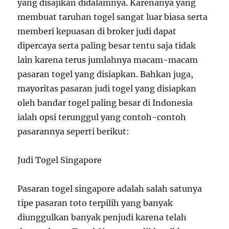
yang disajikan didalamnya. Karenanya yang
membuat taruhan togel sangat luar biasa serta
memberi kepuasan di broker judi dapat
dipercaya serta paling besar tentu saja tidak
lain karena terus jumlahnya macam-macam
pasaran togel yang disiapkan. Bahkan juga,
mayoritas pasaran judi togel yang disiapkan
oleh bandar togel paling besar di Indonesia
ialah opsi terunggul yang contoh-contoh
pasarannya seperti berikut:
Judi Togel Singapore
Pasaran togel singapore adalah salah satunya
tipe pasaran toto terpilih yang banyak
diunggulkan banyak penjudi karena telah