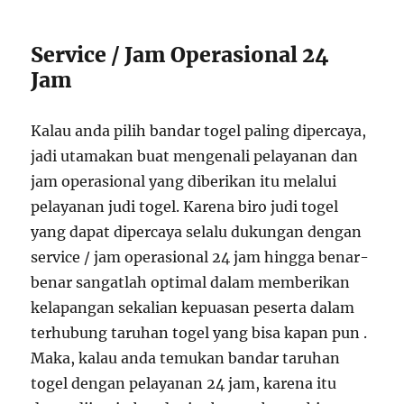
Service / Jam Operasional 24
Jam
Kalau anda pilih bandar togel paling dipercaya,
jadi utamakan buat mengenali pelayanan dan
jam operasional yang diberikan itu melalui
pelayanan judi togel. Karena biro judi togel
yang dapat dipercaya selalu dukungan dengan
service / jam operasional 24 jam hingga benar-
benar sangatlah optimal dalam memberikan
kelapangan sekalian kepuasan peserta dalam
terhubung taruhan togel yang bisa kapan pun .
Maka, kalau anda temukan bandar taruhan
togel dengan pelayanan 24 jam, karena itu