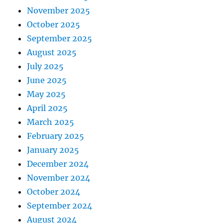
November 2025
October 2025
September 2025
August 2025
July 2025
June 2025
May 2025
April 2025
March 2025
February 2025
January 2025
December 2024
November 2024
October 2024
September 2024
August 2024