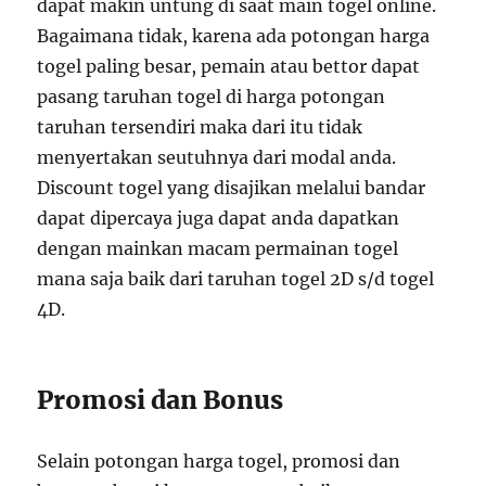
dapat makin untung di saat main togel online.
Bagaimana tidak, karena ada potongan harga
togel paling besar, pemain atau bettor dapat
pasang taruhan togel di harga potongan
taruhan tersendiri maka dari itu tidak
menyertakan seutuhnya dari modal anda.
Discount togel yang disajikan melalui bandar
dapat dipercaya juga dapat anda dapatkan
dengan mainkan macam permainan togel
mana saja baik dari taruhan togel 2D s/d togel
4D.
Promosi dan Bonus
Selain potongan harga togel, promosi dan