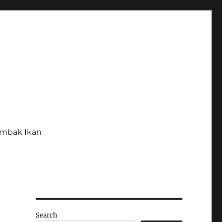
embak Ikan
Search