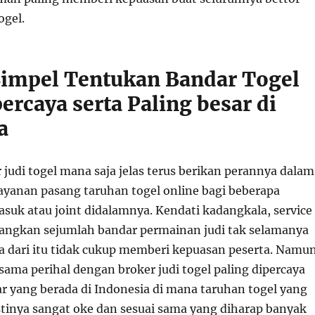
ogel.
impel Tentukan Bandar Togel
ercaya serta Paling besar di
a
 judi togel mana saja jelas terus berikan perannya dalam
yanan pasang taruhan togel online bagi beberapa
suk atau joint didalamnya. Kendati kadangkala, service
tangkan sejumlah bandar permainan judi tak selamanya
dari itu tidak cukup memberi kepuasan peserta. Namu
sama perihal dengan broker judi togel paling dipercaya
ar yang berada di Indonesia di mana taruhan togel yang
tinya sangat oke dan sesuai sama yang diharap banyak