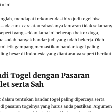
u ini.
lah, mendapati rekomendasi biro judi togel bisa
s ada cara-cara atau rahasianya lantaran tidak selaman
erti yang sekian lama ini beberapa bettor duga,
na sudah banyak bandar judi yang udah bekerja. Oleh
mi trik gampang memastikan bandar togel paling
ling besar di Indonesia yang diantaranya seperti berikut
udi Togel dengan Pasaran
et serta Sah
t dalam tentukan bandar togel paling dipercaya serta
a di pasaran togelnya yang harus anda pastikan. Argumen