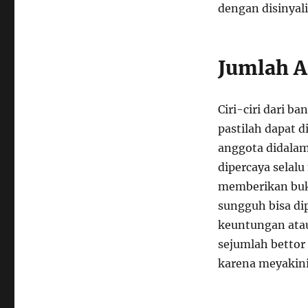
dengan disinyali
Jumlah A
Ciri-ciri dari ba
pastilah dapat d
anggota didalamn
dipercaya selal
memberikan bukt
sungguh bisa di
keuntungan atau
sejumlah bettor 
karena meyakini