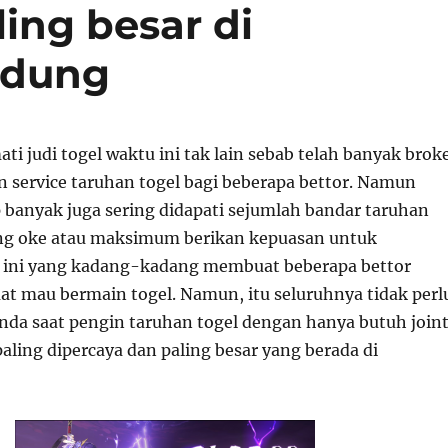
ing besar di
idung
i judi togel waktu ini tak lain sebab telah banyak brok
n service taruhan togel bagi beberapa bettor. Namun
 banyak juga sering didapati sejumlah bandar taruhan
ang oke atau maksimum berikan kepuasan untuk
l ini yang kadang-kadang membuat beberapa bettor
aat mau bermain togel. Namun, itu seluruhnya tidak perl
anda saat pengin taruhan togel dengan hanya butuh join
paling dipercaya dan paling besar yang berada di