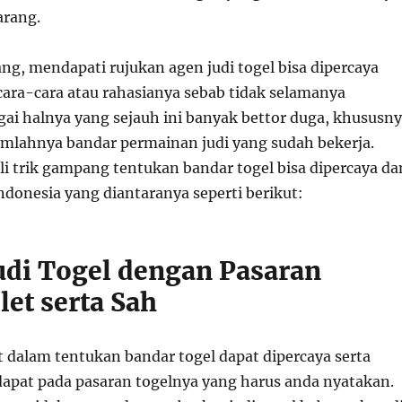
arang.
, mendapati rujukan agen judi togel bisa dipercaya
cara-cara atau rahasianya sebab tidak selamanya
i halnya yang sejauh ini banyak bettor duga, khususn
umlahnya bandar permainan judi yang sudah bekerja.
li trik gampang tentukan bandar togel bisa dipercaya da
Indonesia yang diantaranya seperti berikut:
udi Togel dengan Pasaran
et serta Sah
t dalam tentukan bandar togel dapat dipercaya serta
rdapat pada pasaran togelnya yang harus anda nyatakan.