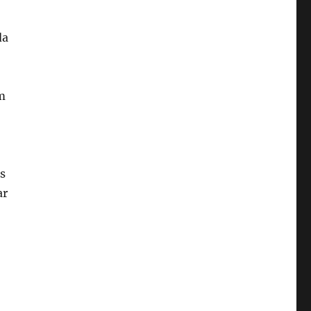
da
m
as
ar