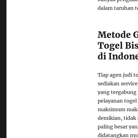
dalam taruhan t
Metode 
Togel Bis
di Indon
Tiap agen judi t
sediakan servic
yang tergabung
pelayanan togel
maksimum maka 
demikian, tidak 
paling besar yan
didatangkan ny