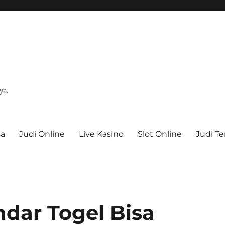
ya.
sa
Judi Online
Live Kasino
Slot Online
Judi T
dar Togel Bisa