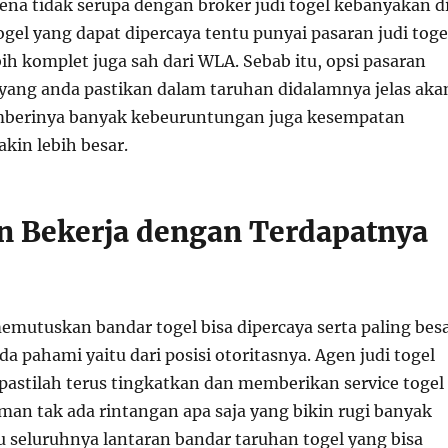
ena tidak serupa dengan broker judi togel kebanyakan d
ogel yang dapat dipercaya tentu punyai pasaran judi toge
h komplet juga sah dari WLA. Sebab itu, opsi pasaran
 yang anda pastikan dalam taruhan didalamnya jelas aka
mberinya banyak kebeuruntungan juga kesempatan
in lebih besar.
in Bekerja dengan Terdapatnya
mutuskan bandar togel bisa dipercaya serta paling bes
a pahami yaitu dari posisi otoritasnya. Agen judi togel
 pastilah terus tingkatkan dan memberikan service togel
man tak ada rintangan apa saja yang bikin rugi banyak
 seluruhnya lantaran bandar taruhan togel yang bisa