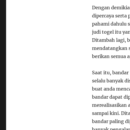
Dengan demikian
dipercaya serta 
pahami dahulu 
judi togel itu ya
Ditambah lagi, 
mendatangkan se
berikan semua ap
Saat itu, bandar
selalu banyak d
buat anda menca
bandar dapat di
merealisasikan 
sampai kini. Dit
bandar paling d
banyak pengala