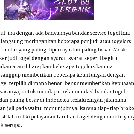
ul jika dengan ada banyaknya bandar service togel kini
 langsung meringankan beberapa penjudi atau togelers
bandar yang paling dipercaya dan paling besar. Meski
er judi togel dengan syarat-syarat seperti begitu
lukan atau diharapkan beberapa togelers karena
al sanggup memberikan beberapa keuntungan dengan
togel terpilih di mana benar-benar memberikan kepuasan
wasanya, untuk mendapat rekomendasi bandar togel
dan paling besar di Indonesia terlalu ringan jikamana
dan jeli pada waktu menunjuknya, karena tiap-tiap broke
pastilah miliki pelayanan taruhan togel dengan mutu yan
dak serupa.