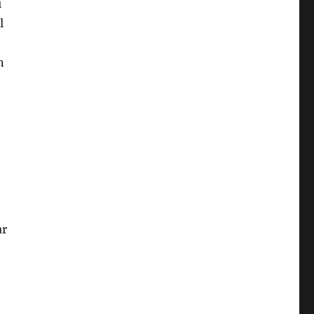
i
l
n
ar