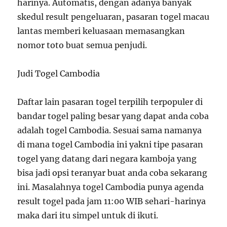
harinya. Automatis, dengan adanya banyak
skedul result pengeluaran, pasaran togel macau
lantas memberi keluasaan memasangkan
nomor toto buat semua penjudi.
Judi Togel Cambodia
Daftar lain pasaran togel terpilih terpopuler di
bandar togel paling besar yang dapat anda coba
adalah togel Cambodia. Sesuai sama namanya
di mana togel Cambodia ini yakni tipe pasaran
togel yang datang dari negara kamboja yang
bisa jadi opsi teranyar buat anda coba sekarang
ini. Masalahnya togel Cambodia punya agenda
result togel pada jam 11:00 WIB sehari-harinya
maka dari itu simpel untuk di ikuti.