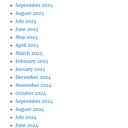
September 2025
August 2025
July 2025
June 2025
May 2025
April 2025
March 2025
February 2025
January 2025
December 2024
November 2024
October 2024
September 2024
August 2024
July 2024
June 2024