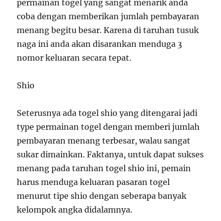
permainan togel yang sangat menarik anda
coba dengan memberikan jumlah pembayaran
menang begitu besar. Karena di taruhan tusuk
naga ini anda akan disarankan menduga 3
nomor keluaran secara tepat.
Shio
Seterusnya ada togel shio yang ditengarai jadi
type permainan togel dengan memberi jumlah
pembayaran menang terbesar, walau sangat
sukar dimainkan. Faktanya, untuk dapat sukses
menang pada taruhan togel shio ini, pemain
harus menduga keluaran pasaran togel
menurut tipe shio dengan seberapa banyak
kelompok angka didalamnya.