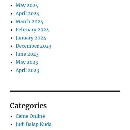
May 2024
April 2024
March 2024
February 2024
January 2024
December 2023
June 2023
May 2023
April 2023
Categories
Ceme Online
Judi Balap Kuda