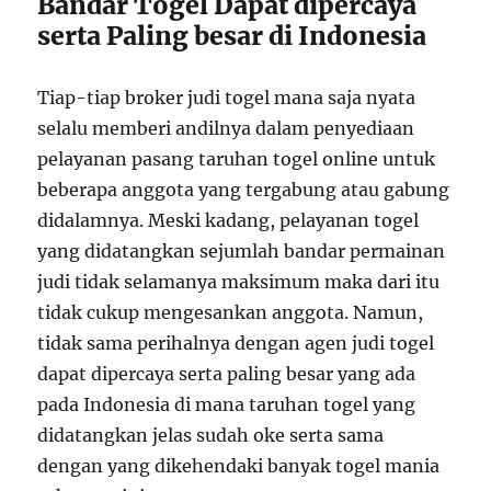
Bandar Togel Dapat dipercaya
serta Paling besar di Indonesia
Tiap-tiap broker judi togel mana saja nyata
selalu memberi andilnya dalam penyediaan
pelayanan pasang taruhan togel online untuk
beberapa anggota yang tergabung atau gabung
didalamnya. Meski kadang, pelayanan togel
yang didatangkan sejumlah bandar permainan
judi tidak selamanya maksimum maka dari itu
tidak cukup mengesankan anggota. Namun,
tidak sama perihalnya dengan agen judi togel
dapat dipercaya serta paling besar yang ada
pada Indonesia di mana taruhan togel yang
didatangkan jelas sudah oke serta sama
dengan yang dikehendaki banyak togel mania