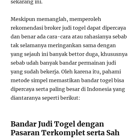
sekarang ini.
Meskipun memanglah, memperoleh
rekomendasi broker judi togel dapat dipercaya
dan benar ada cara-cara atau rahasianya sebab
tak selamanya meringankan sama dengan
yang sejauh ini banyak bettor duga, khususnya
sebab udah banyak bandar permainan judi
yang sudah bekerja. Oleh karena itu, pahami
metode simpel memastikan bandar togel bisa
dipercaya serta paling besar di Indonesia yang
diantaranya seperti berikut:
Bandar Judi Togel dengan
Pasaran Terkomplet serta Sah