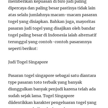
memberikan kepuasan di biro judi paling
dipercaya dan paling besar pastinya tidak lain
atas selalu jumlahnya macam-macam pasaran
togel yang disiapkan. Bahkan juga, mayoritas
pasaran judi togel yang disajikan oleh bandar
togel paling besar di Indonesia ialah alternatif
terunggul yang contoh-contoh pasarannya
seperti berikut:
Judi Togel Singapore
Pasaran togel singapore sebagai satu diantara
type pasaran toto terbaik yang banyak
diunggulkan banyak penjudi karena telah ada
sudah sejak lama. Togel Singapore
diidentikkan karakter pengeluaran togel yang