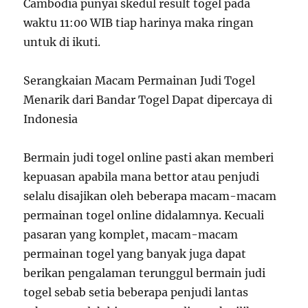
Cambodia punyai skedul result togel pada
waktu 11:00 WIB tiap harinya maka ringan
untuk di ikuti.
Serangkaian Macam Permainan Judi Togel
Menarik dari Bandar Togel Dapat dipercaya di
Indonesia
Bermain judi togel online pasti akan memberi
kepuasan apabila mana bettor atau penjudi
selalu disajikan oleh beberapa macam-macam
permainan togel online didalamnya. Kecuali
pasaran yang komplet, macam-macam
permainan togel yang banyak juga dapat
berikan pengalaman terunggul bermain judi
togel sebab setia beberapa penjudi lantas