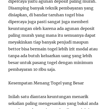
dipercaya yaitu agunan deposit paling murah.
Disamping banyak teknik pembayaran yang
disiapkan, di bandar taruhan togel bisa
dipercaya juga pasti sangat juga memberi
keuntungan oleh karena ada agunan deposit
paling murah yang mana itu semuanya dapat
meyakinkan tiap banyak penjudi maupun
bettor bisa bermain togel lebih irit modal atau
tanpa ada butuh keluarkan uang yang lebih
besar untuk pasang togel dengan minimum
pembayaran 10 ribu saja.
Kesempatan Menang Togel yang Besar
Inilah satu diantara keuntungan menarik
sekalian paling mengesankan yang bakal anda