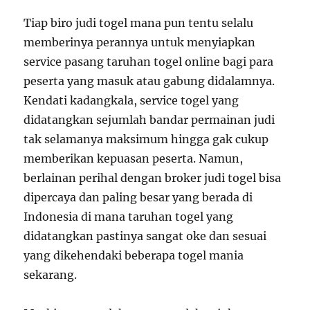
Tiap biro judi togel mana pun tentu selalu
memberinya perannya untuk menyiapkan
service pasang taruhan togel online bagi para
peserta yang masuk atau gabung didalamnya.
Kendati kadangkala, service togel yang
didatangkan sejumlah bandar permainan judi
tak selamanya maksimum hingga gak cukup
memberikan kepuasan peserta. Namun,
berlainan perihal dengan broker judi togel bisa
dipercaya dan paling besar yang berada di
Indonesia di mana taruhan togel yang
didatangkan pastinya sangat oke dan sesuai
yang dikehendaki beberapa togel mania
sekarang.