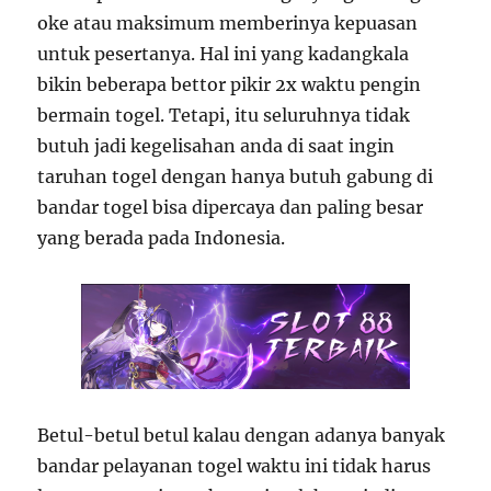
oke atau maksimum memberinya kepuasan
untuk pesertanya. Hal ini yang kadangkala
bikin beberapa bettor pikir 2x waktu pengin
bermain togel. Tetapi, itu seluruhnya tidak
butuh jadi kegelisahan anda di saat ingin
taruhan togel dengan hanya butuh gabung di
bandar togel bisa dipercaya dan paling besar
yang berada pada Indonesia.
Betul-betul betul kalau dengan adanya banyak
bandar pelayanan togel waktu ini tidak harus