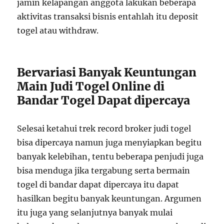
jamin kelapangan anggota lakukan beberapa
aktivitas transaksi bisnis entahlah itu deposit
togel atau withdraw.
Bervariasi Banyak Keuntungan
Main Judi Togel Online di
Bandar Togel Dapat dipercaya
Selesai ketahui trek record broker judi togel
bisa dipercaya namun juga menyiapkan begitu
banyak kelebihan, tentu beberapa penjudi juga
bisa menduga jika tergabung serta bermain
togel di bandar dapat dipercaya itu dapat
hasilkan begitu banyak keuntungan. Argumen
itu juga yang selanjutnya banyak mulai