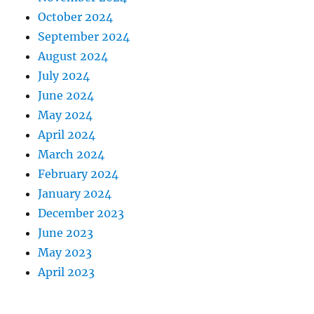
October 2024
September 2024
August 2024
July 2024
June 2024
May 2024
April 2024
March 2024
February 2024
January 2024
December 2023
June 2023
May 2023
April 2023