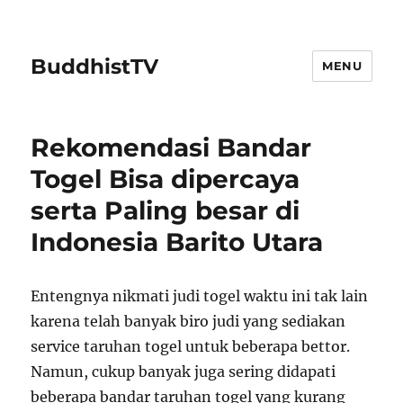
BuddhistTV
MENU
Rekomendasi Bandar
Togel Bisa dipercaya
serta Paling besar di
Indonesia Barito Utara
Entengnya nikmati judi togel waktu ini tak lain
karena telah banyak biro judi yang sediakan
service taruhan togel untuk beberapa bettor.
Namun, cukup banyak juga sering didapati
beberapa bandar taruhan togel yang kurang