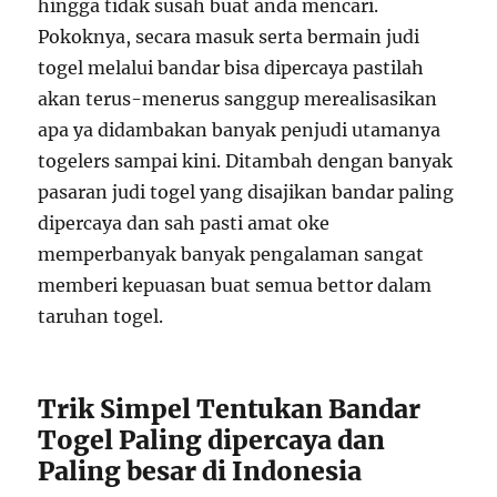
hingga tidak susah buat anda mencari.
Pokoknya, secara masuk serta bermain judi
togel melalui bandar bisa dipercaya pastilah
akan terus-menerus sanggup merealisasikan
apa ya didambakan banyak penjudi utamanya
togelers sampai kini. Ditambah dengan banyak
pasaran judi togel yang disajikan bandar paling
dipercaya dan sah pasti amat oke
memperbanyak banyak pengalaman sangat
memberi kepuasan buat semua bettor dalam
taruhan togel.
Trik Simpel Tentukan Bandar
Togel Paling dipercaya dan
Paling besar di Indonesia