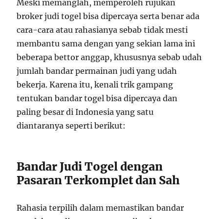
Meski memanglah, memperoleh rujukan
broker judi togel bisa dipercaya serta benar ada
cara-cara atau rahasianya sebab tidak mesti
membantu sama dengan yang sekian lama ini
beberapa bettor anggap, khususnya sebab udah
jumlah bandar permainan judi yang udah
bekerja. Karena itu, kenali trik gampang
tentukan bandar togel bisa dipercaya dan
paling besar di Indonesia yang satu
diantaranya seperti berikut:
Bandar Judi Togel dengan
Pasaran Terkomplet dan Sah
Rahasia terpilih dalam memastikan bandar