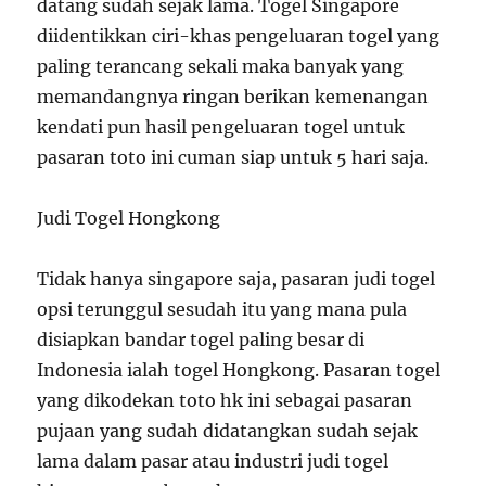
datang sudah sejak lama. Togel Singapore
diidentikkan ciri-khas pengeluaran togel yang
paling terancang sekali maka banyak yang
memandangnya ringan berikan kemenangan
kendati pun hasil pengeluaran togel untuk
pasaran toto ini cuman siap untuk 5 hari saja.
Judi Togel Hongkong
Tidak hanya singapore saja, pasaran judi togel
opsi terunggul sesudah itu yang mana pula
disiapkan bandar togel paling besar di
Indonesia ialah togel Hongkong. Pasaran togel
yang dikodekan toto hk ini sebagai pasaran
pujaan yang sudah didatangkan sudah sejak
lama dalam pasar atau industri judi togel