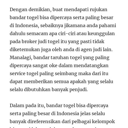
Dengan demikian, buat mendapati rujukan
bandar togel bisa dipercaya serta paling besar
di Indonesia, sebaiknya jikamana anda pahami
dahulu semacam apa ciri-ciri atau keunggulan
pada broker judi togel itu yang pasti tidak
diketemukan juga oleh anda di agen judi lain.
Manalagi, bandar taruhan togel yang paling
dipercaya sangat oke dalam mendatangkan
service togel paling seimbang maka dari itu
dapat memberikan semua apakah yang selalu
selalu dibutuhkan banyak penjudi.
Dalam pada itu, bandar togel bisa dipercaya
serta paling besar di Indonesia jelas selalu
banyak direferensikan dari pelbagai kelompok