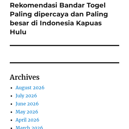
Rekomendasi Bandar Togel
Next
post:
Paling dipercaya dan Paling
besar di Indonesia Kapuas
Hulu
Archives
August 2026
July 2026
June 2026
May 2026
April 2026
March 2026