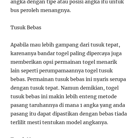
angka dengan tipe atau posisi angka itu untuk
bus peroleh menangnya.
Tusuk Bebas
Apabila mau lebih gampang dari tusuk tepat,
karenanya bandar togel paling dipercaya juga
memberikan opsi permainan togel menarik
lain seperti perumpamaannya togel tusuk
bebas. Permainan tusuk bebas ini nyaris serupa
dengan tusuk tepat. Namun demikian, togel
tusuk bebas ini makin lebih enteng metode
pasang taruhannya di mana 1 angka yang anda
pasang itu dapat dipastikan dengan bebas tiada
terlilit mesti tentukan model angkanya.