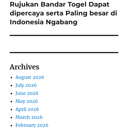
Rujukan Bandar Togel Dapat
Next
post:
dipercaya serta Paling besar di
Indonesia Ngabang
Archives
August 2026
July 2026
June 2026
May 2026
April 2026
March 2026
February 2026