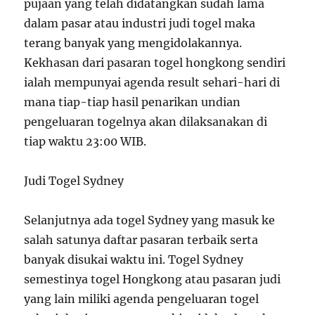
pujaan yang telah didatangkan sudah lama
dalam pasar atau industri judi togel maka
terang banyak yang mengidolakannya.
Kekhasan dari pasaran togel hongkong sendiri
ialah mempunyai agenda result sehari-hari di
mana tiap-tiap hasil penarikan undian
pengeluaran togelnya akan dilaksanakan di
tiap waktu 23:00 WIB.
Judi Togel Sydney
Selanjutnya ada togel Sydney yang masuk ke
salah satunya daftar pasaran terbaik serta
banyak disukai waktu ini. Togel Sydney
semestinya togel Hongkong atau pasaran judi
yang lain miliki agenda pengeluaran togel