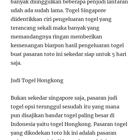
banyak diunggulkan beberapa penjudi lantaran
udah ada sudah lama. Togel Singapore
diidentikkan ciri pengeluaran togel yang
terancang sekali maka banyak yang
memandangnya ringan memberikan
kemenangan biarpun hasil pengeluaran togel
buat pasaran toto ini sekedar siap untuk 5 hari
saja.
Judi Togel Hongkong
Bukan sekedar singapore saja, pasaran judi
togel opsi terunggul sesudah itu yang mana
pun disajikan bandar togel paling besar di
Indonesia yaitu togel Hongkong. Pasaran togel
yang dikodekan toto hk ini adalah pasaran