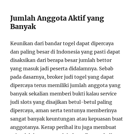
Jumlah Anggota Aktif yang
Banyak
Keunikan dari bandar togel dapat dipercaya
dan paling besar di Indonesia yang pasti dapat
disaksikan dari berapa besar jumlah bettor
yang masuk jadi peserta didalamnya. Sebab
pada dasarnya, broker judi togel yang dapat
dipercaya terus memiliki jumlah anggota yang
banyak sekalian memberi bukti kalau service
judi slots yang disajikan betul-betul paling
dipercaya, aman serta tentunya memberinya
sangat banyak keuntungan atau kepuasan buat
anggotanya. Kerap perihal itu juga membuat