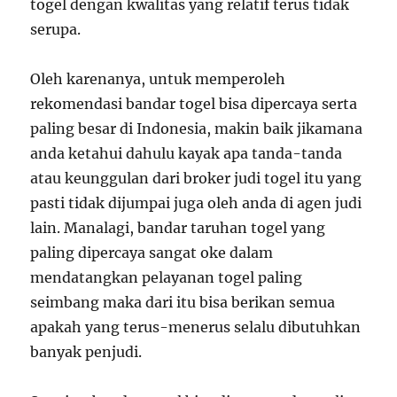
togel dengan kwalitas yang relatif terus tidak
serupa.
Oleh karenanya, untuk memperoleh
rekomendasi bandar togel bisa dipercaya serta
paling besar di Indonesia, makin baik jikamana
anda ketahui dahulu kayak apa tanda-tanda
atau keunggulan dari broker judi togel itu yang
pasti tidak dijumpai juga oleh anda di agen judi
lain. Manalagi, bandar taruhan togel yang
paling dipercaya sangat oke dalam
mendatangkan pelayanan togel paling
seimbang maka dari itu bisa berikan semua
apakah yang terus-menerus selalu dibutuhkan
banyak penjudi.