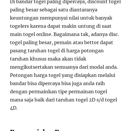
Di bandar togel paling dipercaya, discount togel
paling besar sebagai satu diantaranya
keuntungan mempunyai nilai untuk banyak
togelers karena dapat makin untung di saat
main togel online. Bagaimana tak, adanya disc.
togel paling besar, pemain atau bettor dapat
pasang taruhan togel di harga potongan
taruhan khusus maka akan tidak
mengikutsertakan semuanya dari modal anda.
Potongan harga togel yang disiapkan melalui
bandar bisa dipercaya bisa juga anda raih
dengan permainkan tipe permainan togel
mana saja baik dari taruhan togel 2D s/d togel
4D.