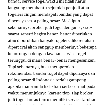
bandar service togel waktu ini tidak harus
langsung membantu sejumlah penjudi atau
togelers ringan mendapati bandar yang dapat
dipercaya serta paling besar. Meskipun
sebenarnya, broker judi togel dengan syarat-
syarat seperti begitu benar-benar diperlukan
atau dibutuhkan banyak togelers dikarenakan
dipercayai akan sanggup memberinya beberapa
keuntungan dengan layanan service togel
terunggul di mana benar-benar mengesankan.
Tapi sebenarnya, buat memperoleh
rekomendasi bandar togel dapat dipercaya dan
paling besar di Indonesia terlalu gampang
apabila mana anda hati-hati serta cermat pada
waktu menunjuknya, karena tiap-tiap broker
judi togel lantas tentu memiliki service taruhan