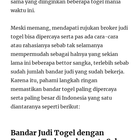
sama yang diinginkan beberapa togel mania
waktu ini.
Meski memang, mendapati rujukan broker judi
togel bisa dipercaya serta pas ada cara-cara
atau rahasianya sebab tak selamanya
mempermudah sebagai halnya yang sekian
lama ini beberapa bettor sangka, terlebih sebab
sudah jumlah bandar judi yang sudah bekerja.
Karena itu, pahami langkah ringan
memastikan bandar togel paling dipercaya
serta paling besar di Indonesia yang satu
diantaranya seperti berikut:
Bandar Judi Togel dengan