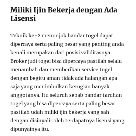
Miliki Ijin Bekerja dengan Ada
Lisensi
Teknik ke-2 menunjuk bandar togel dapat
dipercaya serta paling besar yang penting anda
kenali merupakan dari posisi validitasnya.
Broker judi togel bisa dipercaya pastilah selalu
menambah dan memberikan service togel
dengan begitu aman tidak ada halangan apa
saja yang menimbulkan kerugian banyak
anggotanya. Itu seluruh sebab bandar taruhan
togel yang bisa dipercaya serta paling besar
pastilah udah miliki ijin bekerja yang sah
dengan disinyalir oleh terdapatnya lisensi yang
dipunyainya itu.